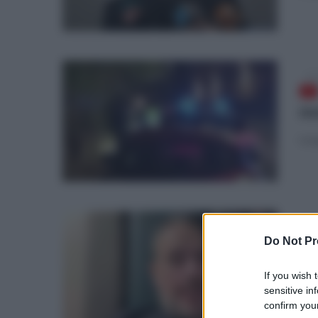
mer
mo
Inda
lun
Do Not Pr
pr
If you wish 
ba
sensitive in
confirm your
Le p