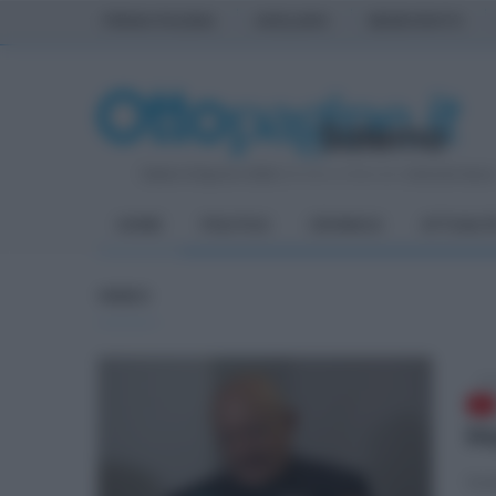
PRIMA PAGINA
AVELLINO
BENEVENTO
Sabato 8 Agosto 2026
| Direttore Editoriale:
Antonio Sass
HOME
POLITICA
CRONACA
ATTUALIT
VIDEO
mar
Ma
Le p