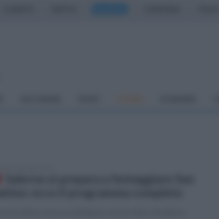
CASERTA
NAPOLI
SALERNO
CAMPANIA
ITALIA
o
À
DAI COMUNI
SPORT
CUCINA
ECONOMIA
C
tedì 9 settembre 2025
Salerno si prepara a festeggiare San
tteo: ecco il programma completo
arole dell'arcivescovo Bellandi e di don Felice Moliterno