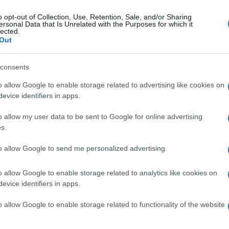
o opt-out of Collection, Use, Retention, Sale, and/or Sharing
ersonal Data that Is Unrelated with the Purposes for which it
erdì 29 agosto 2025
lected.
Eboli: 48enne beccato a incendiare
Out
fiuti pericolosi in località Santa Cecilia
consents
tervento
o allow Google to enable storage related to advertising like cookies on
evice identifiers in apps.
o allow my user data to be sent to Google for online advertising
s.
vedì 28 agosto 2025
Battipaglia, emozione sulla spiaggia:
to allow Google to send me personalized advertising.
nata la prima tartarughina
o allow Google to enable storage related to analytics like cookies on
anti hanno assistito alla corsa della Caretta Caretta verso il
evice identifiers in apps.
e
o allow Google to enable storage related to functionality of the website