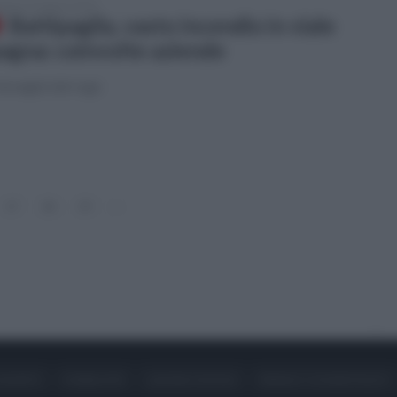
enica 24 agosto 2025
Battipaglia, vasto incendio in viale
agna: coinvolte aziende
immagini del rogo
17
18
19
»
ONTATTI
PUBBLICITÀ
LAVORA CON NOI
PRIVACY / COOKIE POLICY