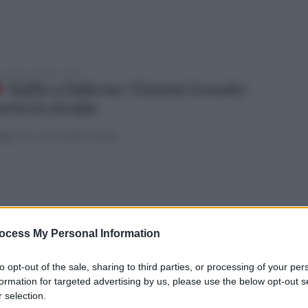
coledì 3 settembre 2025
Giallo a Salerno: 51enne trovato
rto in strada
gini in corso della Polizia
edì 1 settembre 2025
Salernitana, Faggiano: "La squadra è
ocess My Personal Information
onta, uniti per vincere questa
to opt-out of the sale, sharing to third parties, or processing of your per
ttaglia"
formation for targeted advertising by us, please use the below opt-out s
 selection.
arole del direttore sportivo granata