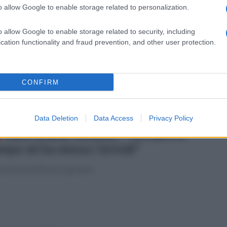
o allow Google to enable storage related to personalization.
coledì 27 agosto 2025
Montecorvino: lacrime e palloncini
o allow Google to enable storage related to security, including
anchi per l'ultimo saluto a Tina
cation functionality and fraud prevention, and other user protection.
iaia di persone ai funerali della donna: l'ex compagno ha
fessato il femminicidio
CONFIRM
Data Deletion
Data Access
Privacy Policy
tedì 26 agosto 2025
Salernitana, Golemic: "Tornare in
mpo mi ha messo i brividi"
arole del difensore granata