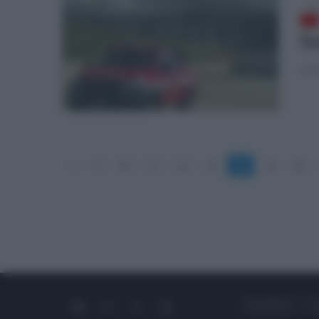
dom
Sp
Le 
«
9
10
11
12
13
14
15
16
CHI SIAMO
C