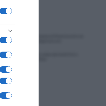
E' morto il pedone di 94 anni investito da
un'auto, indaga la procura
Salernitana, sempre più vicini D’Ursi e
Ciotti: le ultime