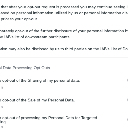
 that after your opt-out request is processed you may continue seeing i
ased on personal information utilized by us or personal information dis
 prior to your opt-out.
enica 31 agosto 2025
Tragedia sfiorata nel Cilento: crolla
rately opt-out of the further disclosure of your personal information by
pianto luci durante un concerto
he IAB’s list of downstream participants.
ideo dell'incidente
tion may also be disclosed by us to third parties on the IAB’s List of 
 that may further disclose it to other third parties.
 that this website/app uses one or more Google services and may gath
l Data Processing Opt Outs
including but not limited to your visit or usage behaviour. You may click 
 to Google and its third-party tags to use your data for below specifi
o opt-out of the Sharing of my personal data.
ogle consent section.
ato 30 agosto 2025
In
Bomba d'acqua nell'agro nocerino,
rade allagate e cittadini esasperati
o opt-out of the Sale of my Personal Data.
In
azione difficile in diverse località del territorio
to opt-out of processing my Personal Data for Targeted
ing.
In