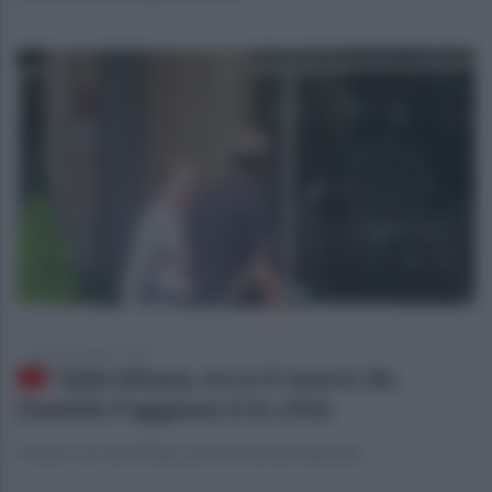
sabato 28 giugno 2025
Salernitana, ecco il nuovo ds:
Daniele Faggiano è in città
Pranzo con l’ad Milan, poi la firma del biennale