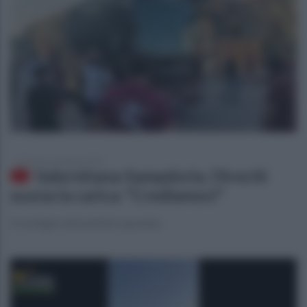
domenica 22 giugno 2025
Salernitana-Sampdoria, l’Arechi
suona la carica: "Crediamoci"
Il sostegno del pubblico granata