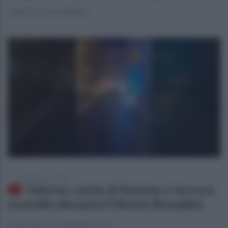
Operazione dei militari
lunedì 30 giugno 2025
Salerno, notte di fiamme e terrore:
incendio devasta il Monte Bonadies
L'intervento dei vigili del fuoco