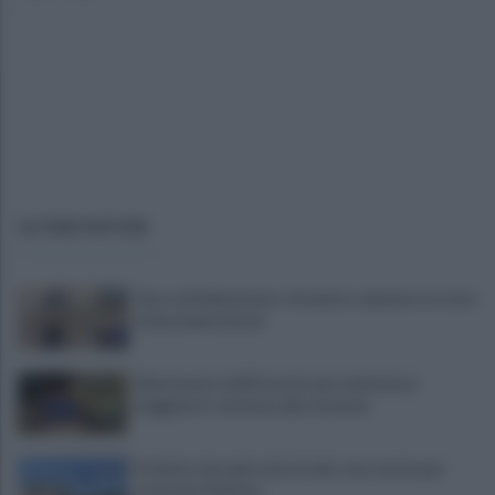
ULTIME NOTIZIE
Choc nel Salernitano: rinvenuto cadavere in stato
di decomposizione
Allontanato dall'Esercito per molestie ai
viaggiatori: tensione alla stazione
Il Cilento alza gli occhi al cielo: una serata per
osservare Saturno