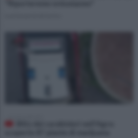
"Riporteremo entusiasmo"
Le prime parole del tecnico
mercoledì 2 luglio 2025
Blitz dei carabinieri nell'Agro:
scoperte 87 piante di marijuana