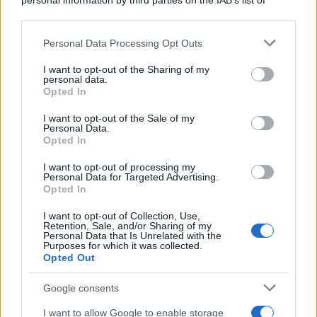
personal information by third parties on the IAB’s list of
downstream participants.
Personal Data Processing Opt Outs
This information may also be disclosed by us to third parties
on the IAB’s List of Downstream Participants that may further
I want to opt-out of the Sharing of my
disclose it to other third parties.
personal data.
Opted In
Please note that this website/app uses one or more Google
services and may gather and store information including but
I want to opt-out of the Sale of my
Personal Data.
not limited to your visit or usage behaviour. You may click to
Opted In
grant or deny consent to Google and its third-party tags to
use your data for below specified purposes in below Google
I want to opt-out of processing my
consent section.
Personal Data for Targeted Advertising.
Opted In
I want to opt-out of Collection, Use,
Retention, Sale, and/or Sharing of my
Personal Data that Is Unrelated with the
Purposes for which it was collected.
Opted Out
Google consents
I want to allow Google to enable storage