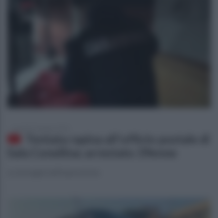
martedì 24 giugno 2025
Tentata rapina all'ufficio postale di
Sala Consilina: arrestato 39enne
Le immagini dell'operazione