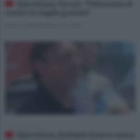
Salernitana, Ferrari: "Felicissimo di
vestire la maglia granata"
L’arrivo in città del nuovo attaccante
mercoledì 2 luglio 2025
Salernitana, Raffaele firma e carica: