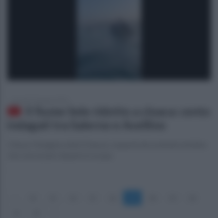
giovedì 19 giugno 2025
Il fiume Sele ridotto a cloaca: cento
indagati tra Salerno e Avellino
Chiusa l'indagine della Finanza: sequestrate aziende bufaline
che sversavano liquami in acqua
«
12
13
14
15
16
17
18
19
20
21
22
»