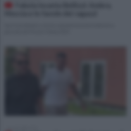
Fabula incanta Bellizzi: Ambra,
Moccia e le favole dei ragazzi
Sport paralimpico, musica e grandi emozioni nella terza
giornata del Premio Fabula 2025
giovedì 3 luglio 2025