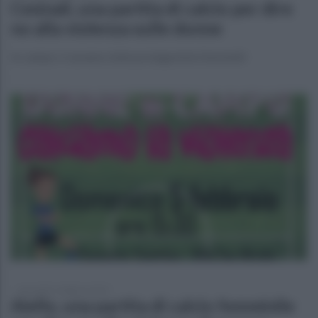
Cesinali, una partita di calcio per dire
no alla violenza sulle donne
In campo ci saranno tutte protagoniste femminili
mercoledì 1 febbraio 2023
Aiello, una partita di calcio femminile