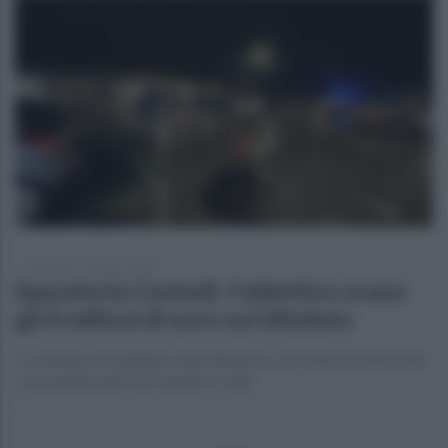
mercoledì 19 ottobre 2022
Sparatoria Cesinali, l’obiettivo erano
gli 8 milioni di euro sul blindato
Si continua ad indagare sulla dinamica. Secondo la polizia dal
commando partirono quattro colpi