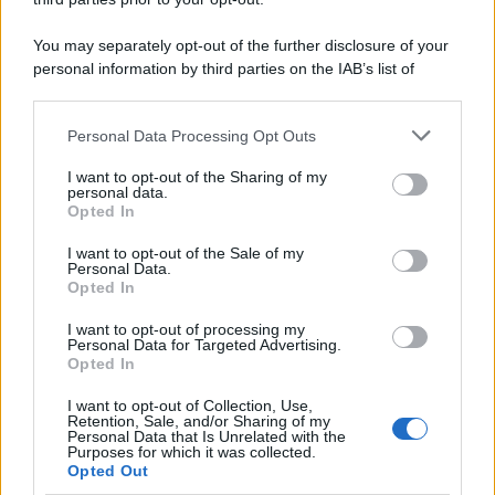
You may separately opt-out of the further disclosure of your
personal information by third parties on the IAB’s list of
downstream participants.
Personal Data Processing Opt Outs
This information may also be disclosed by us to third parties
on the IAB’s List of Downstream Participants that may further
I want to opt-out of the Sharing of my
disclose it to other third parties.
personal data.
Opted In
Please note that this website/app uses one or more Google
services and may gather and store information including but
I want to opt-out of the Sale of my
Personal Data.
not limited to your visit or usage behaviour. You may click to
Opted In
grant or deny consent to Google and its third-party tags to
use your data for below specified purposes in below Google
I want to opt-out of processing my
consent section.
Personal Data for Targeted Advertising.
Opted In
I want to opt-out of Collection, Use,
Retention, Sale, and/or Sharing of my
Personal Data that Is Unrelated with the
Purposes for which it was collected.
Opted Out