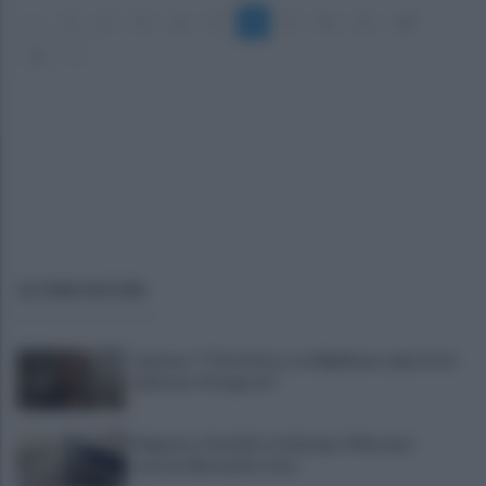
«
1
2
3
4
5
6
7
8
9
10
11
»
ULTIME NOTIZIE
Cipriano: "I The Kolors con BigMama e gli artisti
irpini per il 16 agosto"
Mugnano, Omicidio Colalongo: il Riesame
scarcera Bernando Cava