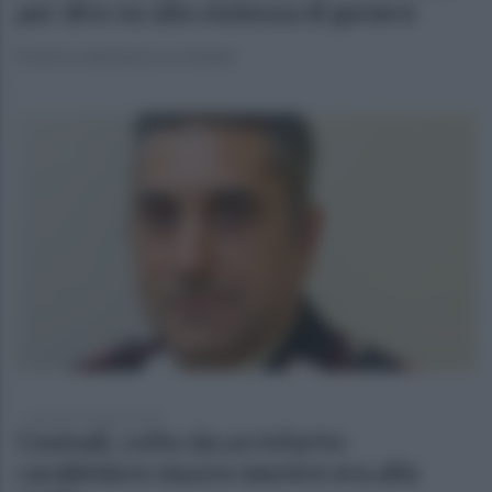
per dire no alla violenza di genere
Si terrà a domenica a Cesinali
martedì 31 gennaio 2023
Cesinali, colto da un infarto:
carabiniere muore mentre era alla