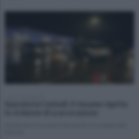
lunedì 7 novembre 2022
Sparatoria Cesinali, il riesame rigetta
le richieste di scarcerazione
Derubricate le accuse nei confronti dei tre occupanti della
jeep nera