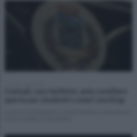
venerdì 21 ottobre 2022
Cesinali, caro bollette: aula consiliare
aperta per studenti e smart working
Contro la crisi energetica si chiede di mettere a disposizione i
locali riscaldati con fotovoltaico