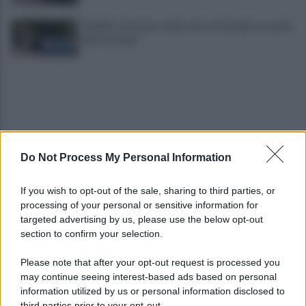
Avellino, il mistero della morte di Sergio: la verità
dall'autopsia
Do Not Process My Personal Information
È ufficiale, accordo chiuso: Ferragosto ad Avellino
If you wish to opt-out of the sale, sharing to third parties, or
con BigMama e The Kolors
processing of your personal or sensitive information for
targeted advertising by us, please use the below opt-out
section to confirm your selection.
Addio a Giuseppe Marchioro: allenò l'Avellino in
Serie A nel 1982
Please note that after your opt-out request is processed you
may continue seeing interest-based ads based on personal
information utilized by us or personal information disclosed to
third parties prior to your opt-out.