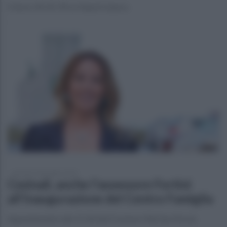
Il terno 30-60-90 su Napoli sbanca
giovedì 15 dicembre 2022
Cesinali, anche l'assessore Fortini
all'inaugurazione del Centro Famiglia
Appuntamento alle 15.30 alla Frazione Villa San Nicola