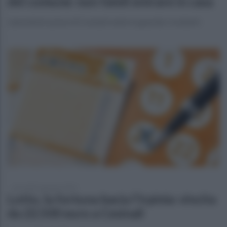
del comune: non fateli entrare in casa
L'amministrazione di Cesinali mette in guardia i residenti
mercoledì 4 gennaio 2023
Lotto, la fortuna bacia l'Irpinia: vincita
da 22.500 euro a Cesinali