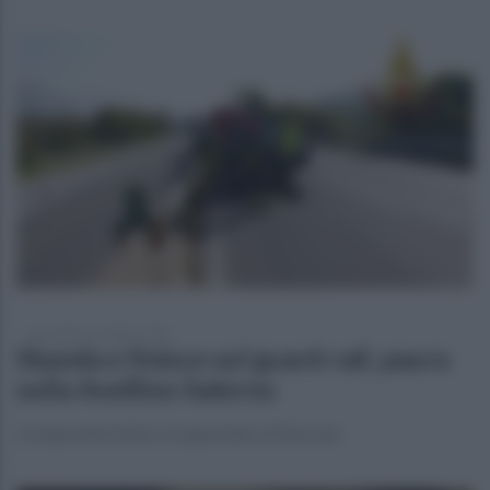
mercoledì 26 ottobre 2022
Sbanda e finisce sul guard-rail, paura
sulla Avellino-Salerno
Conducente ferito e trasportato al Moscati