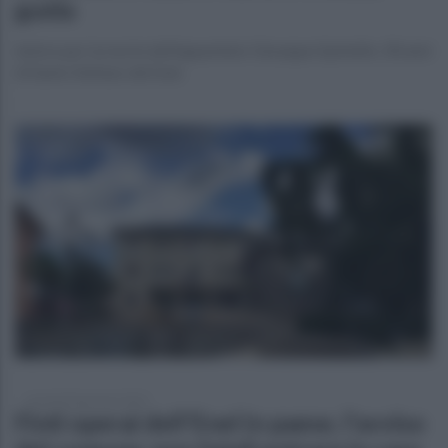
guida
dolore per la morte dell'appuntato Giuseppe Spiniello, 58 anni
di Santo Stefano del Sole
venerdì 20 gennaio 2023
Finti operai dell'Enel in paese, l'avviso