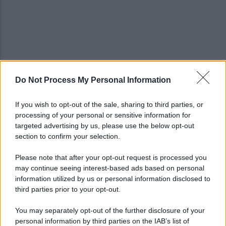
Do Not Process My Personal Information
Tentata violenza sessuale in ascensore al Centro
Vivendi: il 34enne resta libero
If you wish to opt-out of the sale, sharing to third parties, or
processing of your personal or sensitive information for
In arrivo bombe d'acqua e grandinate record:
targeted advertising by us, please use the below opt-out
torna l'allerta meteo in Irpinia
section to confirm your selection.
Please note that after your opt-out request is processed you
may continue seeing interest-based ads based on personal
information utilized by us or personal information disclosed to
third parties prior to your opt-out.
You may separately opt-out of the further disclosure of your
personal information by third parties on the IAB’s list of