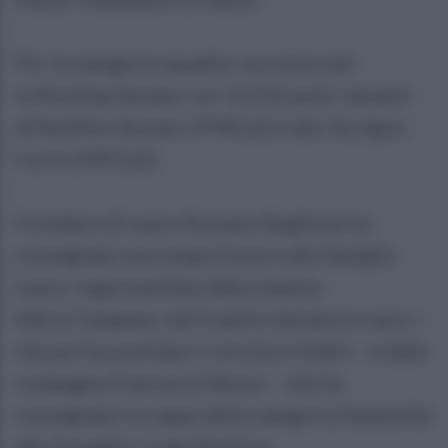
Per la categoria squadre, successo per
la Running Saviano con 12314 punti, davanti
all’Avellino Runner (7940 pt) e alla Terzigno
Corre (5493 pt).
Il sindaco di Lauro Rossano Boglione ha
consegnato una targa d’onore alla famiglia
Lauro, rappresentata dalla mamma
Maria Catapano, dal fratello Salvatore Lauro –
che poi ha premiato il vincitore Kadiri - e dalla
compagna Francesca Mezzo – che ha
consegnato la coppa della categoria femminile
alla Travaglio. Luigi Amelio e