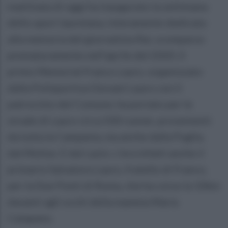
mattinata di oggi ha inaugurato la settimana
dello sport lauretana, interamente dedicata
alla memoria del giornalista Rai, scomparso
prematuramente nell’aprile del 2020. Il
primo Memorial Franco Lauro, organizzato
dalla Polisportiva Giovani Lauro con il
patrocinio del Comune, ha portato per le
strade di Lauro circa 500 runner, provenienti
da tutta la Campania, ma anche dalla Puglia,
dal Molise. E dal Lazio: c’era infatti anche il
primario Salvatore Lauro, fratello di Franco,
per la Due Ponti di Roma, che ha corso la 10km
davanti agli occhi della mamma Maria
Catapano.