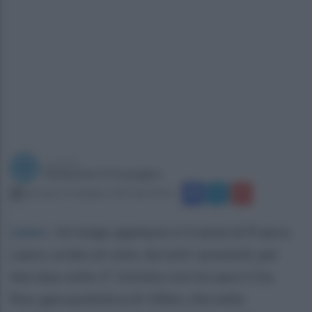
a cura di
Redazione Ottopagine
domenica 19 giugno 2022 alle 20:26
Lauro
.
Un lungo applauso e il nome di Franco
Lauro, urlato al cielo, da tutti i presenti, per
ben due volte. E’ iniziata così la Lauro City
Run, gara podistica di 10km, che nella