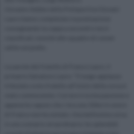
Giovanni Addeo della Polisportiva Giovani
Lauro hanno completato la premiazione
consegnando la coppa a secondi e terzi
classificati, nonché alle squadre di runner
salite sul podio.
Le parole del fratello di Franco Lauro, il
primario Salvatore Lauro: “Il lungo applauso
tributato a mio fratello all’inizio della corsa è
stato commovente. Correre è la mia passione e
appena ho saputo che c’era una 10km in onore
di Franco non ho esitato. Una bellissima corsa
in uno scenario straordinario: ho splendidi
ricordi d’infanzia qui a Lauro insieme a mio