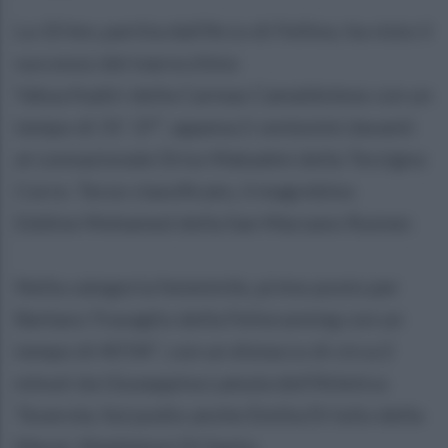
La 10 km, partita dall’Arco di Fellino, ha visto il
successo del marocchino
Yahya Kadiri della Carmax Camaldolese con un
tempo di 31‘ 37’’, appena 2 centesimi davanti
al connazionale Driss Makadmi della Terzigno
Corre. Terzo classificato, il magrebino
Eddine Mohamed della San Marzano Runner.
Nella categoria femminile, primo posto per
Barbara Travaglio della Felixrunning con un
tempo di 40’04’’, con un distacco di circa 2
minuti da Giuseppina Lamula dell’Atletica
Teverola. Sul podio anche Emilia Di Iulio della
Marat. Maddaloni Di Santo.