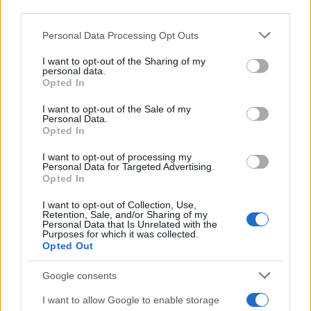
downstream participants.
Personal Data Processing Opt Outs
This information may also be disclosed by us to third parties
on the IAB’s List of Downstream Participants that may further
I want to opt-out of the Sharing of my
disclose it to other third parties.
personal data.
Opted In
Please note that this website/app uses one or more Google
services and may gather and store information including but
I want to opt-out of the Sale of my
Personal Data.
not limited to your visit or usage behaviour. You may click to
Opted In
grant or deny consent to Google and its third-party tags to
use your data for below specified purposes in below Google
I want to opt-out of processing my
consent section.
Personal Data for Targeted Advertising.
Opted In
I want to opt-out of Collection, Use,
Retention, Sale, and/or Sharing of my
Personal Data that Is Unrelated with the
Purposes for which it was collected.
Opted Out
Google consents
I want to allow Google to enable storage