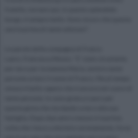
fratello, tornare qui, in questo splendido
borgo, è sempre bello. Sono sicuro che questa
sarà la prima di tante edizioni”.
Le parole della compagna di Franco
Lauro, Francesca Mezzo: “E’ stato straziante,
per me e per la mamma Maria, sentire tante
persone urlare il nome di Franco. Ma al tempo
stesso è bello sapere che è ancora nel cuore di
tante persone. Io sono grata a Lauro per
questa gioia che sta dando a me e alla sua
famiglia. Dopo due anni e mezzo è la prima
volta che riesco a dormire serenamente, forse
non è un caso che sia capitato qui a Lauro.