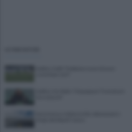
ULTIME NOTIZIE
Avellino, Favilli: "Dobbiamo essere di nuovo
scomodi per tutti"
Avellino, il ds Aiello: "Cinquegrano? Trattativa in
fase avanzata"
Autocisterna si ribalta in A16: rallentamenti e
disagi sulla Napoli-Canosa