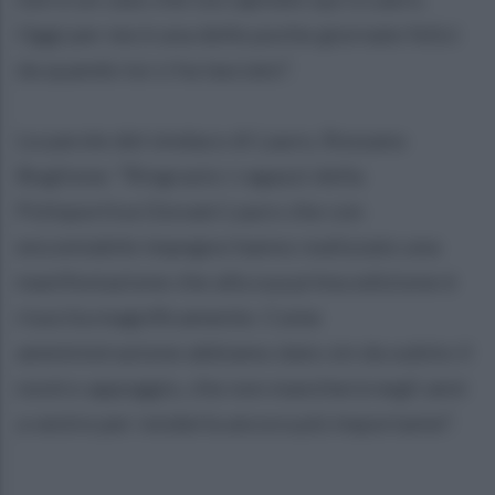
Oggi per me è una delle poche giornate felici
da quando lui ci ha lasciato”.
Le parole del sindaco di Lauro, Rossano
Boglione: “Ringrazio i ragazzi della
Polisportiva Giovani Lauro che con
encomiabile impegno hanno realizzato una
manifestazione che alla sua prima edizione è
riuscita magnificamente. Come
amministrazione abbiamo dato sin da subito il
nostro appoggio, che non mancherà negli anni
a venire per renderla ancora più importante”.