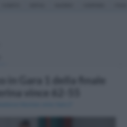
CASERTA
NAPOLI
SALERNO
CAMPANIA
ITALIA
o
I
 in Gara 1 della finale
erina vince 62-55
astanza fiducioso verso Gara 2"