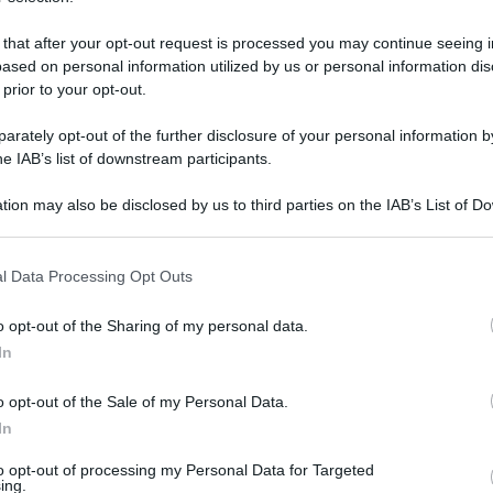
 that after your opt-out request is processed you may continue seeing i
ased on personal information utilized by us or personal information dis
 prior to your opt-out.
rately opt-out of the further disclosure of your personal information by
he IAB’s list of downstream participants.
tion may also be disclosed by us to third parties on the IAB’s List of 
 that may further disclose it to other third parties.
 that this website/app uses one or more Google services and may gath
l Data Processing Opt Outs
including but not limited to your visit or usage behaviour. You may click 
 to Google and its third-party tags to use your data for below specifi
8 giugno 2025 alle 22:32
o opt-out of the Sharing of my personal data.
ogle consent section.
In
 playoff per la
Scandone Avellino
, ko sul
o opt-out of the Sale of my Personal Data.
il risultato di 62-55. "Abbiamo giocato una
In
alla per andare avanti nei minuti finali,
to opt-out of processing my Personal Data for Targeted
to il coach dei biancoverdi,
Nino Sanfilippo
-
ing.