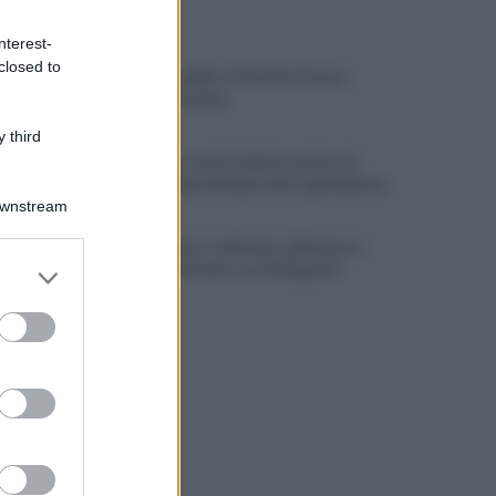
ULTIME NOTIZIE
nterest-
closed to
Montoro, addio a Gerardo Caruso:
comunità in lutto
 third
Maltempo, scatta l'allerta meteo: in
arrivo temporali improvvisi e grandinate
Downstream
Grande Sarno, confronto a Montoro:
er and store
"Subito confronto con la Regione"
to grant or
ed purposes