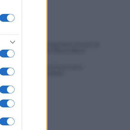
Spaccio di droga a Roma, 13 arresti: nei
guai anche un 26enne avellinese
Tariq Owens è il nuovo centro
dell'Avellino Basket