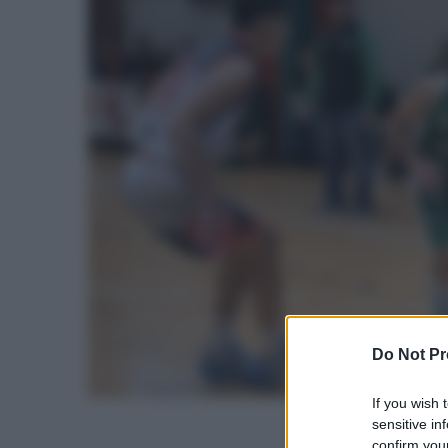
Do Not Pr
If you wish 
sensitive in
confirm your