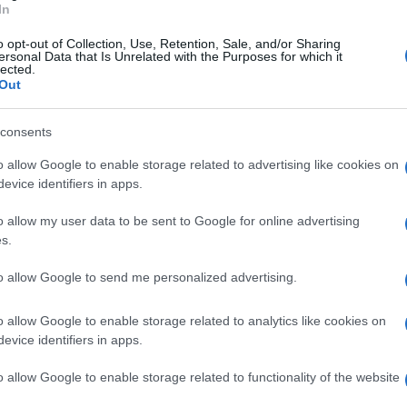
In
 sicuramente potevamo fare qualcosa di più
o opt-out of Collection, Use, Retention, Sale, and/or Sharing
oddisfatto, perché questa era la gara che
ersonal Data that Is Unrelated with the Purposes for which it
lected.
e il loro impatto fisico, restando attaccati al
Out
abbastanza fiducioso in vista di gara 2".
consents
o allow Google to enable storage related to advertising like cookies on
evice identifiers in apps.
o allow my user data to be sent to Google for online advertising
s.
no 62-55
to allow Google to send me personalized advertising.
i 2, Minore, Occhipinti 8, Labovic 8, Rotondo 8,
o allow Google to enable storage related to analytics like cookies on
evice identifiers in apps.
, Iannicelli, Trapani 13, Soliani 7, Stefanini 8,
o allow Google to enable storage related to functionality of the website
po