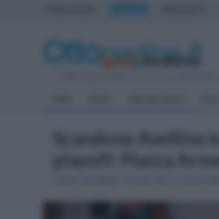
PRIMA PAGINA
AVELLINO
BENEVENTO
Sabato 8 Agosto 2026
| Direttore Editoriale:
Antonio Sass
HOME
SPORT
AVELLINO CALCIO
ALTR
Scandone Avellino ko
playoff: Piazza Arm
Coach Sanfilippo: "Prova che mi rende abb