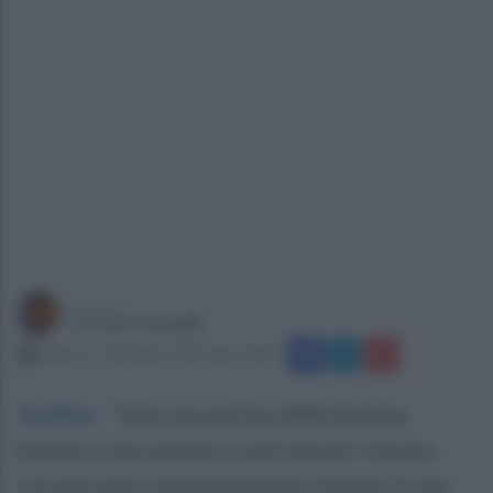
a cura di
Carmine Quaglia
sabato 27 dicembre 2025 alle 10:40
Avellino
.
"Sarà una partita difficilissima,
Scafati è una squadra costruita per vincere,
con giocatori dal grandissimo talento. È una