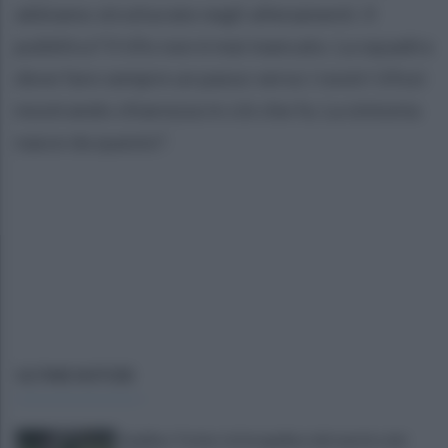
abbiamo strutturate negli allenamenti. Il
pubblico? Il tifo non è mai mancato. La squadra
deve fare sempre un passo verso i nostri tifosi
mostrando chiarezza in ciò che fa. La sintonia
nasce da questo".
ULTIME NOTIZIE
Avellino-Torino: le fotogallery del match e dei