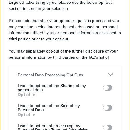
Avellino superato dal Torino solo dopo i calci di
targeted advertising by us, please use the below opt-out
rigore (2-4)
section to confirm your selection.
Please note that after your opt-out request is processed you
may continue seeing interest-based ads based on personal
information utilized by us or personal information disclosed to
third parties prior to your opt-out.
You may separately opt-out of the further disclosure of your
personal information by third parties on the IAB’s list of
downstream participants.
Personal Data Processing Opt Outs
This information may also be disclosed by us to third parties
on the IAB’s List of Downstream Participants that may further
I want to opt-out of the Sharing of my
disclose it to other third parties.
personal data.
Opted In
Please note that this website/app uses one or more Google
services and may gather and store information including but
I want to opt-out of the Sale of my
Personal Data.
not limited to your visit or usage behaviour. You may click to
Opted In
grant or deny consent to Google and its third-party tags to
use your data for below specified purposes in below Google
I want to opt-out of processing my
consent section.
Personal Data for Targeted Advertising.