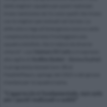
delle migliori squadre per punti realizzati,
tirano tantissimo da 3 e sono quelli che tirano
con le migliori percentuali nel torneo. La
difficoltà si lega all'emergenza nostra e nelle
complessità dovremo fronteggiare una
squadra temibile, che è reduce da diverse
vittorie": così
Gennaro Di Carlo
si è espresso
alla vigilia di
Avellino Basket - Givova Scafati
,
in programma domani (ore 18) al
PalaDelMauro, epilogo del 2025 e del girone
d'andata per la squadra irpina.
"L'approccio è fondamentale, non solo
per i punti realizzati o subiti"