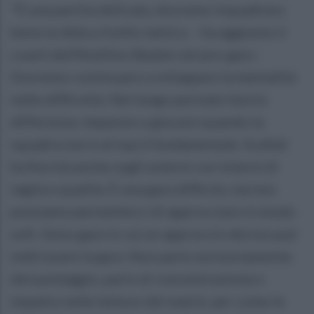
"È una partita delicata, dovremo inquadrare
bene la sfida a livello tattico. - ha aggiunto il
coach dell'Avellino Basket nel pre-gara -
Dovremo continuare a sviluppare la mentalità
nelle difficoltà. Nel lungo periodo farà la
differenza. Imparare a giocare quando la
squadra non è al top è fondamentale. Scafati
ha fisicità anche sugli esterni con interni di
taglia e qualità. È una gara difficile, ma non
possiamo permetterci di approcciare in modo
soft. Sono gare in cui un approccio deciso può
indirizzare la gara. Non parlo esclusivamente
del punteggio, parlo di concentrazione e
impatto nelle letture del match, per come le