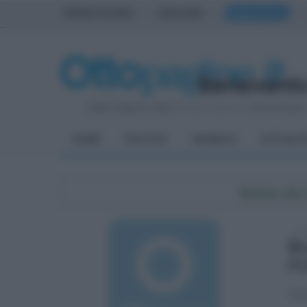
PRIMA PAGINA
AVELLINO
BENEVENTO
Sabato 8 Agosto 2026
| Direttore Editoriale:
Antonio Sass
HOME
POLITICA
CRONACA
ATTUALIT
Notizie da
mar
Br
FO
Fiam