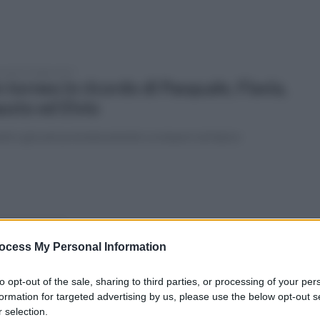
coledì 19 luglio 2017
 torneo in ricordo di Pasquale, Flavia,
usto ed Elvio
ttro giovani prematuramente scomparsi ad Apice
vedì 13 luglio 2017
La politica come servizio’’
ocess My Personal Information
meeting organizzato da Vincenzo Principe ad Apice Vecchia
to opt-out of the sale, sharing to third parties, or processing of your per
formation for targeted advertising by us, please use the below opt-out s
 selection.