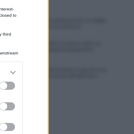
ULTIME NOTIZIE
nterest-
closed to
Cherubini si avvicina: prestito con obbligo
di riscatto in caso di serie A
 third
È morto Roberto Costanzo, addio a un
grande protagonista della politica
Downstream
sannita
Copagri: bene intervento su gasolio ma al
er and store
Sannio serve rilancio dell'agricoltura
to grant or
ed purposes