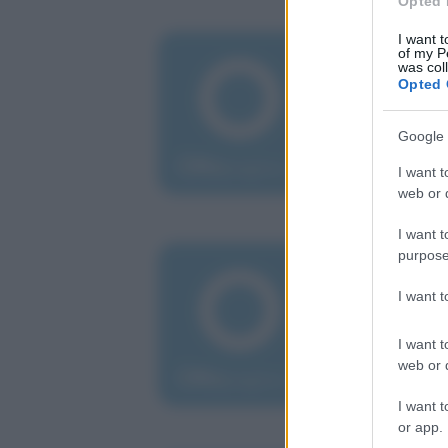
Opted 
I want t
mer
of my P
L'
was col
Opted 
Ot
Google 
Cult
sugg
I want t
web or d
I want t
purpose
sab
FO
I want 
fe
I want t
Fiat
web or d
osp
I want t
or app.