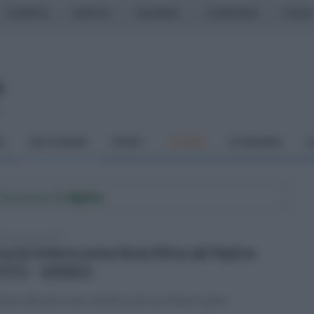
CASERTA
NAPOLI
SALERNO
CAMPANIA
ITALIA
o
À
DAI COMUNI
SPORT
CUCINA
ECONOMIA
C
l Comune di
Apice
tedì 1 agosto 2017
ucia intera area boschiva ad Apice.
TO - VIDEO
me altissime ben visibili anche da Ariano Irpino