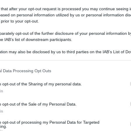
 that after your opt-out request is processed you may continue seeing i
ased on personal information utilized by us or personal information dis
 prior to your opt-out.
coledì 12 luglio 2017
ciclette a disposizione dei turisti ad
rately opt-out of the further disclosure of your personal information by
ice
he IAB’s list of downstream participants.
ì intendiamo incentivare il turismo"
tion may also be disclosed by us to third parties on the IAB’s List of 
 that may further disclose it to other third parties.
 that this website/app uses one or more Google services and may gath
l Data Processing Opt Outs
including but not limited to your visit or usage behaviour. You may click 
 to Google and its third-party tags to use your data for below specifi
o opt-out of the Sharing of my personal data.
edì 19 giugno 2017
ogle consent section.
DEO "L'altra Campania". Apice
In
cchia, il paese fantasma
o opt-out of the Sale of my Personal Data.
rima puntata della serie di documentari di Ottochannel Tv,
In
le 696 del digitale terrestre
to opt-out of processing my Personal Data for Targeted
ing.