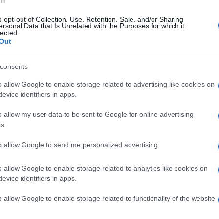
In
o opt-out of Collection, Use, Retention, Sale, and/or Sharing
coledì 7 giugno 2017
ersonal Data that Is Unrelated with the Purposes for which it
Altra Campania, al via i documentari di
lected.
Out
tochannel Tv
consents
ura, tradizioni, persone:il viaggio di Ottochannel nelle
estioni della regione da scoprire
o allow Google to enable storage related to advertising like cookies on
evice identifiers in apps.
o allow my user data to be sent to Google for online advertising
s.
ato 3 giugno 2017
TO | Scontro frontale tra auto, due
to allow Google to send me personalized advertising.
riti
o allow Google to enable storage related to analytics like cookies on
 Panda contro Fiat Punto alla località Tignano: conducenti in
evice identifiers in apps.
edale
o allow Google to enable storage related to functionality of the website