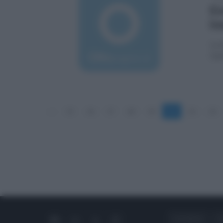
En
in
La d
Qui
«
15
16
17
18
19
20
21
22
CHI SIAMO
C