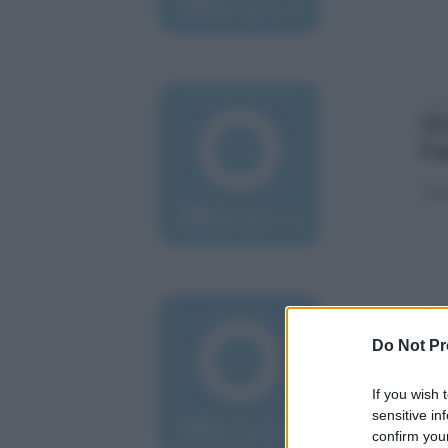
mer
Un
Fa
Qua
gio
‘’
Do Not Pr
Il 
If you wish 
sensitive in
confirm your