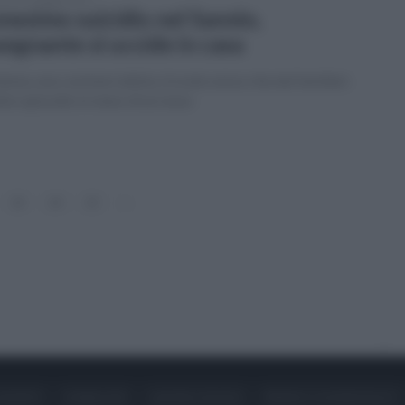
nesimo suicidio nel Sannio,
segnante si uccide in casa
onna, una commercialista, trovata senza vita dai familiari.
nto episodio in meno di un mese
23
24
25
»
ONTATTI
PUBBLICITÀ
LAVORA CON NOI
PRIVACY / COOKIE POLICY