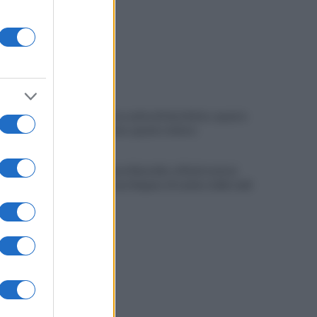
La strada, la scelta di farla finita: quante
vite spezzate, quanto dolore
Maggioranza Mastella: al flash mob ex
assessori non fingano di cadere dalle nubi