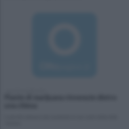
giovedì 24 settembre 2015
Piante di marijuana rinvenute dietro
una chiesa
Controlli e denunce dei carabinieri in vari centri della Valle
Telesina