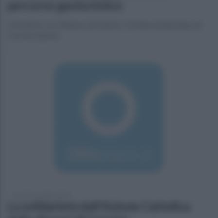
percorso geoturistico
L'iniziativa con l'Ateneo del Sannio e l'ordine dei geologi, da
Cerreto Sannita
venerdì 16 ottobre 2015
La solidarietà dall'Azione Cattolica