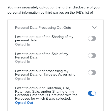
You may separately opt-out of the further disclosure of your
personal information by third parties on the IAB’s list of
downstream participants.
Personal Data Processing Opt Outs
This information may also be disclosed by us to third parties
on the IAB’s List of Downstream Participants that may further
I want to opt-out of the Sharing of my
disclose it to other third parties.
personal data.
Opted In
Please note that this website/app uses one or more Google
services and may gather and store information including but
I want to opt-out of the Sale of my
Personal Data.
not limited to your visit or usage behaviour. You may click to
Opted In
grant or deny consent to Google and its third-party tags to
use your data for below specified purposes in below Google
I want to opt-out of processing my
consent section.
Personal Data for Targeted Advertising.
Opted In
I want to opt-out of Collection, Use,
Retention, Sale, and/or Sharing of my
Personal Data that Is Unrelated with the
Purposes for which it was collected.
Opted Out