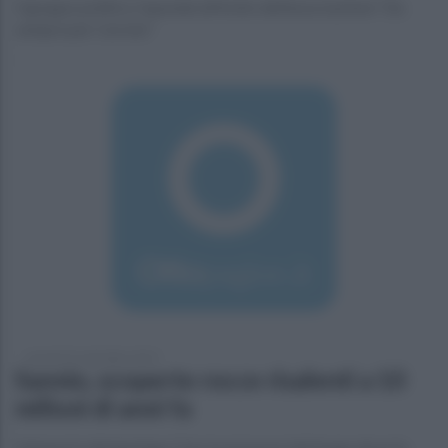
Il gruppo politico risponde all’invito dell’associazione “Da
sempre per Cerreto”
venerdì 25 settembre 2015
Sannio, scoperte rocce risalenti a 10
milioni di anni fa
L'annuncio del geologo Ciarcia nei pressi del luogo dove fu