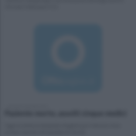
ritrovato il dinosauro Ciro
giovedì 24 settembre 2015
Paziente morto, assolti cinque medici
Oggi la sentenza del giudice Baglioni per il decesso di un
anziano operato all'ospedale di Cerreto