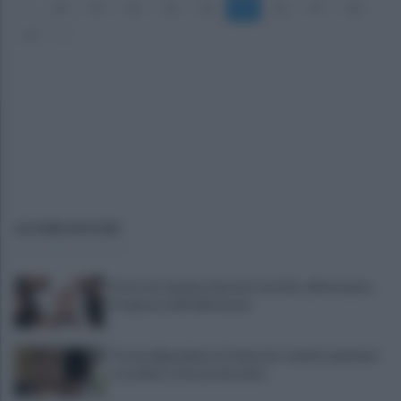
«
30
31
32
33
34
35
36
37
38
39
»
ULTIME NOTIZIE
Ferisce la mamma durante una lite, allontanato
d'urgenza dall'abitazione
Tossicodipendente, li minaccia: mando qualcuno
a uccidervi, vi faccio bruciare