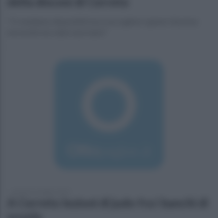
della diocesi di Cerreto
"Ci rendiamo disponibili sia a raccogliere i generi di prima
necessità sia a dare una mano"
giovedì 15 ottobre 2015
A Cerreto lezioni di judo fra i banchi di
scuola