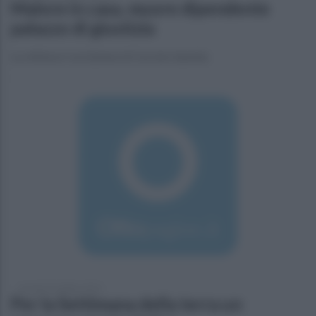
Malore in casa, muore dipendente
palazzo di giustizia
La vittima e' un 62enne di Cerreto Sannita
venerdì 23 ottobre 2015
Per la Settimana della terra un