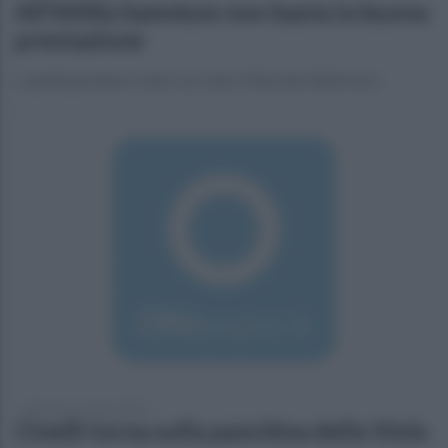
All'Altilia Samnium non basta la buona
prestazione
I sanniti perdono contro un cinico Macchia Valfortore
domenica 27 marzo 2016
Cinelli torna sulla panchina della Viola