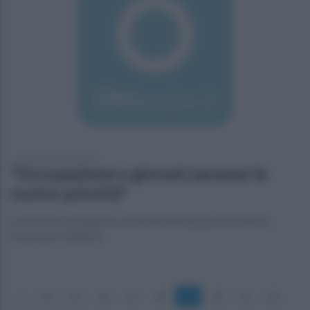
mercoledì 2 marzo 2016
"Occupazione e giovani saranno le
nostre priorità"
La nota del consigliere comunale di Solopaca Domenico
Francesco Galdiero
«
14
15
16
17
18
19
20
21
22