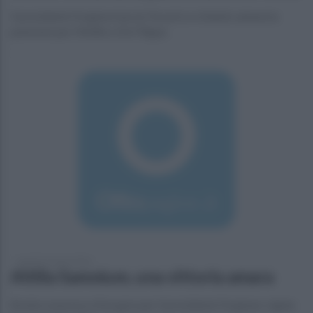
Il presidente Forgione lascia l'incarico e intanto annuncia
punizioni per Melillo e De Filippo
lunedì 21 marzo 2016
Altilia Samnium, una vittoria amara
Brutta sorpresa a fine gara per il presidente Forgione: rigata