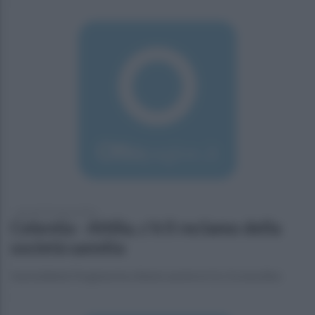
giovedì 10 marzo 2016
Celentia - Altilia, c'è il reclamo della
società sannita
Il presidente Forgione ha chiesto anche lo 0 a 3 a tavolino