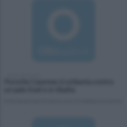
domenica 6 marzo 2016
Porsche Cayenne si schianta contro
un palo Enel e si ribalta
Ferite due persone di Caserta. Il suv si è ribaltato in un terreno