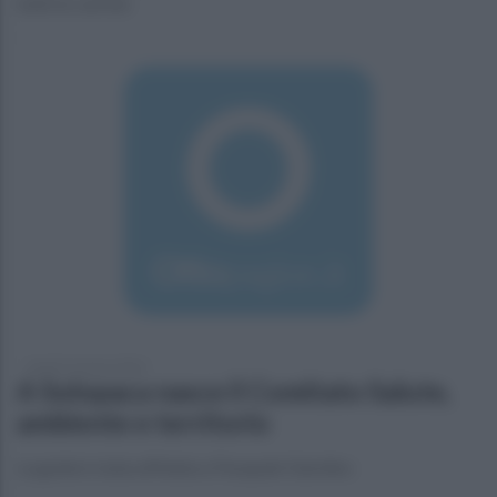
tutte le cariche
lunedì 14 marzo 2016
A Solopaca nasce il Comitato Salute,
ambiente e territorio
La guida è stata affidata a Pasquale Giardino