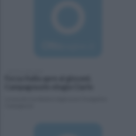
domenica 6 marzo 2016
Forza Italia apre ai giovani,
Campagnuolo elogia Ciarlo
La nota del coordinatore degli azzurri Evangelista
Campagnuolo