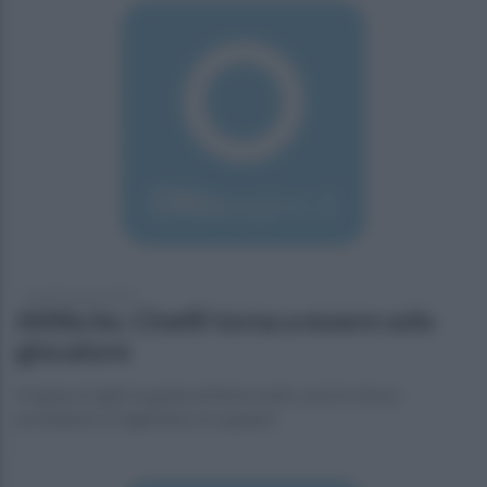
lunedì 7 marzo 2016
Altilia ko, Cinelli torna a essere solo
giocatore
Forgione toglie la guida all'attaccante, sarà lo stesso
presidente a traghettare la squadra