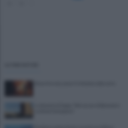
23
24
»
ULTIME NOTIZIE
Rione Ferrovia, Lancia Y in fiamme nella notte
La denuncia di Sappe: "Nel carcere di Benevento
continua l'emergenza"
Residenza universitaria: accordo tra Adisurc