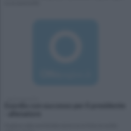
la sua automobile
lunedì 14 marzo 2016
Esordio con successo per il presidente
- allenatore
Forgione, nella sua tribolata storia con la Viola, ha vestito