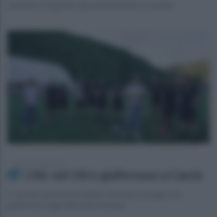
Salvemini recuperato, gran divertimento coi torelli
venerdì 24 luglio 2026
L'Aic nel ritiro giallorosso a Cascia
E' arrivato anche il presidente Umberto Calcagno, ex
giallorosso negli ultimi anni novanta