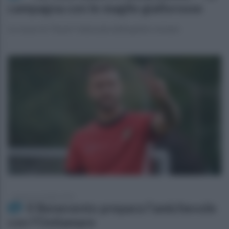
campagna con le maglie giallorosse
La casaccia "home" indossata dalla gente comune
domenica 26 luglio 2026
Il Benevento prepara l'amichevole
con l'Ostiamare