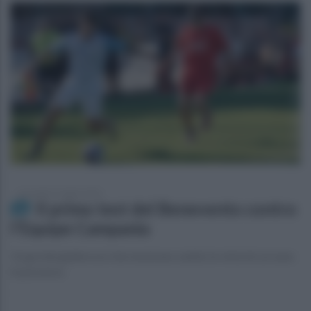
mercoledì 15 luglio 2026
Il primo test del Benevento contro
l'Equipe Campania
12 gol dei giallorossi che mostrano subito le virtù di cui sono
in possesso