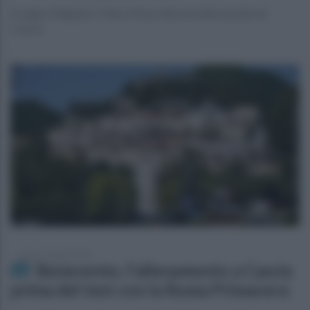
A segno Mignani e Talia. Prima vittoria nella tournée di
Cascia
sabato 25 luglio 2026
Benevento, l'allenamento a Cascia
prima del test con la Roma Primavera