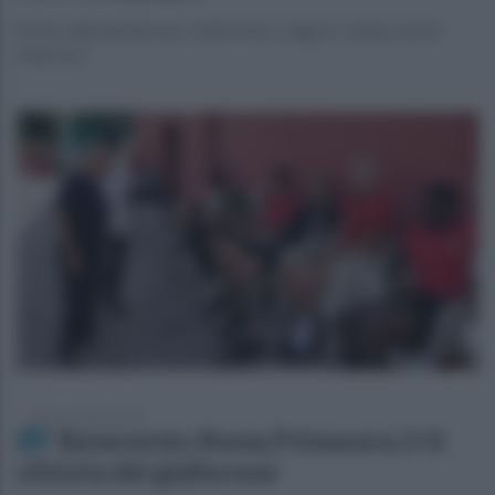
Primo allenamento per Dalle Mura, Oggi in campo anche
Manconi
sabato 25 luglio 2026
Benevento-Roma Primavera 2-0:
vittoria dei giallorossi