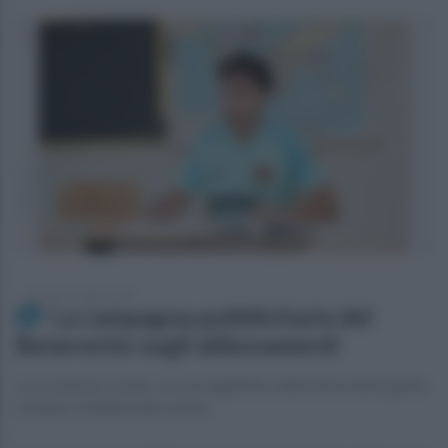
giovedì 23 luglio 2026
La campagna pubblicitaria del
Benevento sugli abbonamenti
La società ha vestito con la maglietta celebrativa tanta gente
comune: il dodicesimo uomo