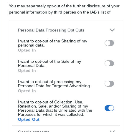
You may separately opt-out of the further disclosure of your
personal information by third parties on the IAB’s list of
downstream participants.
Personal Data Processing Opt Outs
This information may also be disclosed by us to third parties
on the IAB’s List of Downstream Participants that may further
I want to opt-out of the Sharing of my
disclose it to other third parties.
personal data.
Opted In
Please note that this website/app uses one or more Google
services and may gather and store information including but
I want to opt-out of the Sale of my
Personal Data.
not limited to your visit or usage behaviour. You may click to
Opted In
grant or deny consent to Google and its third-party tags to
use your data for below specified purposes in below Google
I want to opt-out of processing my
consent section.
Personal Data for Targeted Advertising.
Opted In
I want to opt-out of Collection, Use,
Retention, Sale, and/or Sharing of my
Personal Data that Is Unrelated with the
Purposes for which it was collected.
Opted Out
Google consents