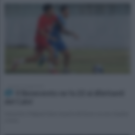
domenica 19 luglio 2026
Il Benevento ne fa 22 ai dilettanti
del Calvi
Salvemini e Mignani fanno la parte del leone con una cinquina
a testa