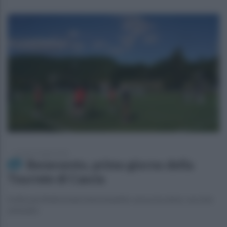
venerdì 24 luglio 2026
Benevento, primo giorno della
Tournée di Cascia
Solita partitella finale interminabile: nuova location, vecchie
abitudini