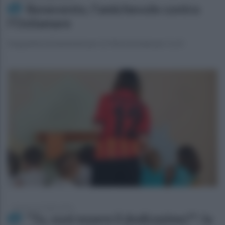
Benevento, l'amichevole contro
l'Ostiamare
Doppietta di Salvemini per la Vitoria finale per 2 a 0
domenica 26 luglio 2026
"Tu, vuoi essere il dodicesimo?": la