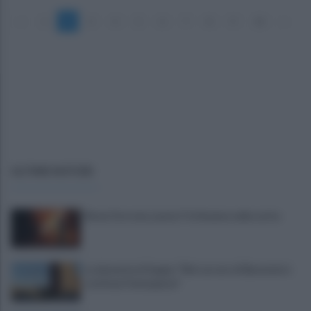
«
1
2
3
4
5
6
7
8
9
10
»
ULTIME NOTIZIE
Rione Ferrovia, Lancia Y in fiamme nella notte
La denuncia di Sappe: "Nel carcere di Benevento
continua l'emergenza"