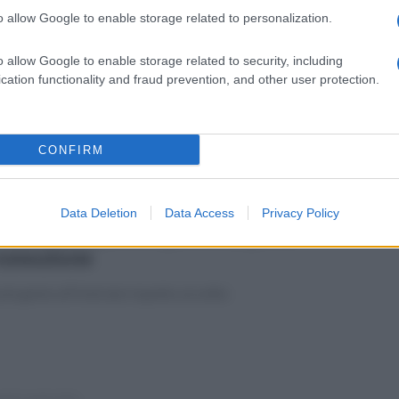
o allow Google to enable storage related to personalization.
tedì 14 aprile 2026
Benevento in B, tutte le foto della
o allow Google to enable storage related to security, including
emiazione
cation functionality and fraud prevention, and other user protection.
fotogallery di Mario Taddeo
CONFIRM
erdì 10 aprile 2026
Data Deletion
Data Access
Privacy Policy
Seduta a porte aperte dopo la
omozione
più gente all'Imbriani rispetto al solito