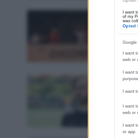
Opted 
I want t
of my P
lun
was col
Opted 
Be
Google 
Gli 
I want t
web or d
I want t
purpose
sab
I want 
Be
I want t
Gli 
web or d
I want t
or app.