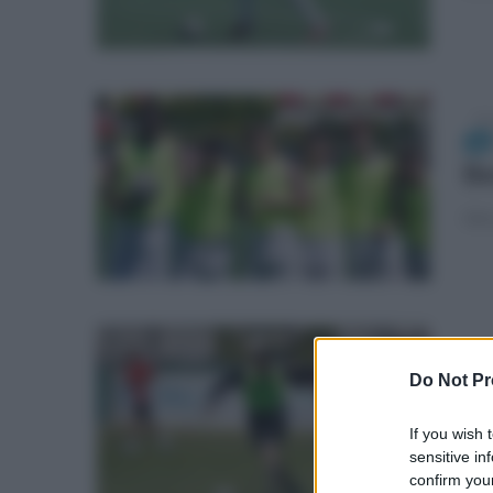
dom
Be
Gli 
mer
Do Not Pr
an
If you wish 
Buon
sensitive in
confirm your