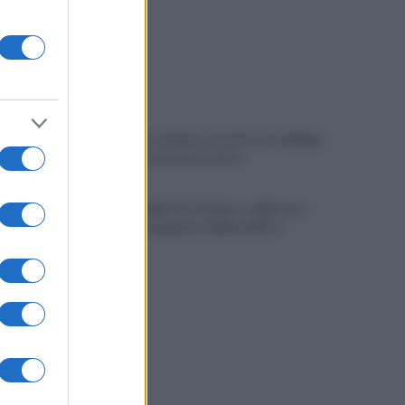
Cherubini si avvicina: prestito con obbligo
di riscatto in caso di serie A
È morto Roberto Costanzo, addio a un
grande protagonista della politica
sannita