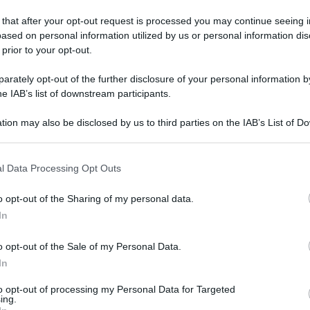
 that after your opt-out request is processed you may continue seeing i
ased on personal information utilized by us or personal information dis
 prior to your opt-out.
edì 27 aprile 2026
Benevento-Cerignola, le foto della
rately opt-out of the further disclosure of your personal information by
ande festa
he IAB’s list of downstream participants.
scatti realizzati da Mario Taddeo
tion may also be disclosed by us to third parties on the IAB’s List of 
 that may further disclose it to other third parties.
 that this website/app uses one or more Google services and may gath
l Data Processing Opt Outs
including but not limited to your visit or usage behaviour. You may click 
 to Google and its third-party tags to use your data for below specifi
o opt-out of the Sharing of my personal data.
coledì 22 aprile 2026
ogle consent section.
Benevento a porte aperte
In
pettando il Cerignola
o opt-out of the Sale of my Personal Data.
senti Caldirola, Maita e Vannucchi
In
to opt-out of processing my Personal Data for Targeted
ing.