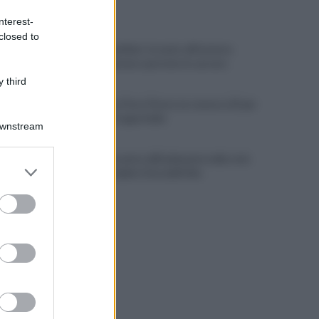
ULTIME NOTIZIE
nterest-
closed to
Era ai domiciliari, trovato all'esterno
dell'abitazione e portato in carcere
 third
Benevento, Floro Flores ne convoca 25 per
la gara di Coppa Italia
Downstream
Pietrelcina entra ufficialmente nella rete
er and store
nazionale delle Città dell’Olio
to grant or
ed purposes