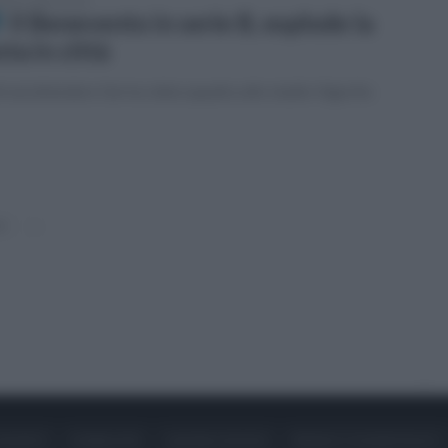
tedì 7 aprile 2026
Il Benevento in serie B, esplode la
sta in città
i ad attendere l'arrivo dela squadra allo stadio Vigorito
0
»
ONTATTI
PUBBLICITÀ
LAVORA CON NOI
PRIVACY / COOKIE POLICY