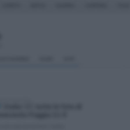
CASERTA
NAPOLI
SALERNO
CAMPANIA
ITALIA
so
LCIO GIOVANILE
RUGBY
ALTRI
enica 3 maggio 2026
Under 17, tutte le foto di
nevento-Foggia 11-0
scatti realizzati da Mario Taddeo