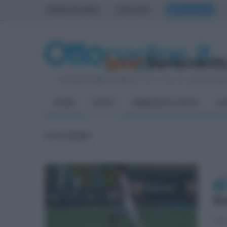
PRIMA PAGINA
AVELLINO
BENEVENTO
Domenica 9 Agosto 2026
| Direttore Editoriale:
Antonio Sas
HOME
SPORT
BENEVENTO CALCIO
CA
FOTO SPORT
dom
Be
Gli 