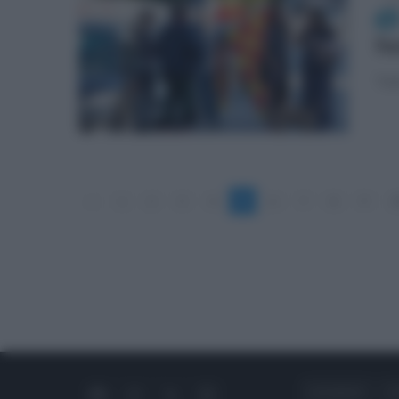
mar
fe
Tutt
«
1
2
3
4
5
6
7
8
9
1
CHI SIAMO
C