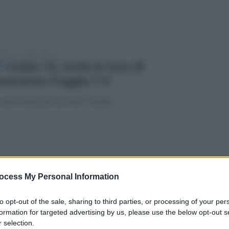
enica 3 maggio 2026
Under 15, tutte le foto di
nevento-Foggia 7-0
scatti realizzati da Mario Taddeo
coledì 29 aprile 2026
Benevento a porte aperte: ci sono
ocess My Personal Information
che Maita, Vannucchi e Caldirola
to opt-out of the sale, sharing to third parties, or processing of your per
e notizie in vista della Supercoppa
formation for targeted advertising by us, please use the below opt-out s
 selection.