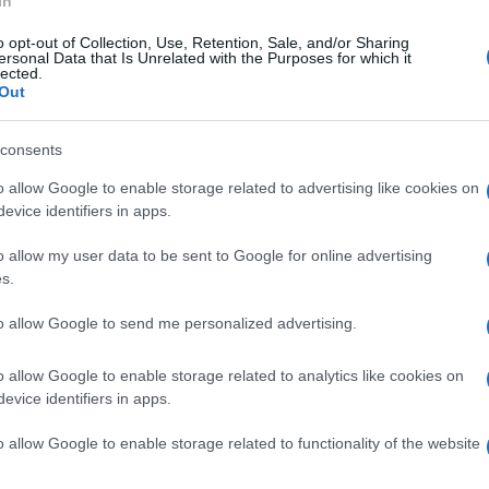
In
o opt-out of Collection, Use, Retention, Sale, and/or Sharing
ersonal Data that Is Unrelated with the Purposes for which it
edì 20 aprile 2026
lected.
Tutte le foto di Giugliano-
Out
nevento 1-1
consents
scatti realizzati da Mario Taddeo
o allow Google to enable storage related to advertising like cookies on
evice identifiers in apps.
o allow my user data to be sent to Google for online advertising
s.
ato 18 aprile 2026
Primavera, tutte le foto di
to allow Google to send me personalized advertising.
nevento-Pisa 1-0
o allow Google to enable storage related to analytics like cookies on
scatti realizzati da Mario Taddeo
evice identifiers in apps.
o allow Google to enable storage related to functionality of the website