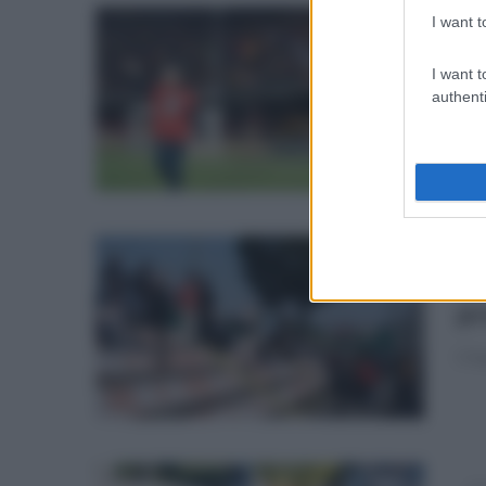
I want t
mar
I want t
pr
authenti
La 
ven
pr
C'è 