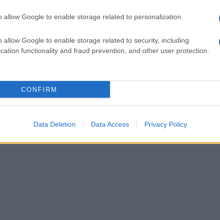
”: promosso a pieni voti. Anzi, promosso in
o allow Google to enable storage related to personalization.
o allow Google to enable storage related to security, including
cation functionality and fraud prevention, and other user protection.
CONFIRM
Data Deletion
Data Access
Privacy Policy