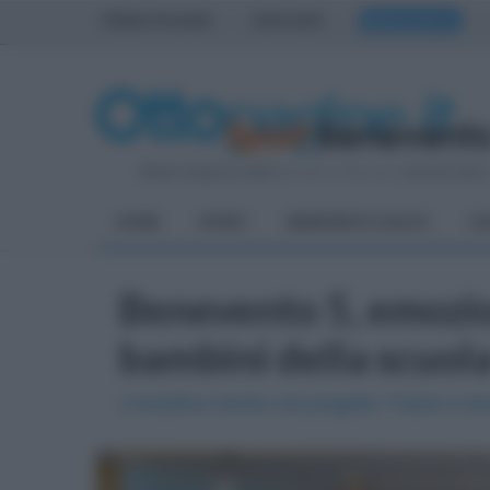
PRIMA PAGINA
AVELLINO
BENEVENTO
Sabato 8 Agosto 2026
| Direttore Editoriale:
Antonio Sass
HOME
SPORT
BENEVENTO CALCIO
CA
Benevento 5, emozio
bambini della scuol
L'iniziativa rientra nel progetto "Calcio e 