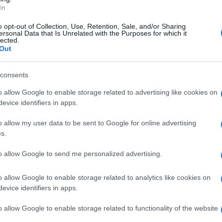
In
ti assoluti i bambini, che hanno accolto nell'
mossi in Serie A dopo una stagione da record
.
o opt-out of Collection, Use, Retention, Sale, and/or Sharing
ersonal Data that Is Unrelated with the Purposes for which it
lected.
tutte le sez. studiando la piramide
Out
 e il legame tra cibo, energia e prestazione
 Palladino del Comune di Benevento, con i
consents
i tifosi cosa mangiano prima di una partita,
o allow Google to enable storage related to advertising like cookies on
evice identifiers in apps.
erché “il gol più importante si segna a
in porta e selfie finali con la maglia della
o allow my user data to be sent to Google for online advertising
s.
i ci ha fatto capire che per arrivare in alto
da sana”. “Lo sport è educazione.
Oggi i
to allow Google to send me personalized advertising.
ol dire squadra: scuola, sport e casa
o allow Google to enable storage related to analytics like cookies on
 veri maestri di vita .
I nostri alunni hanno
evice identifiers in apps.
a ogni giorno per lavoro. Risposta unanime e
o allow Google to enable storage related to functionality of the website
rutta, tanta acqua e... mai saltare la