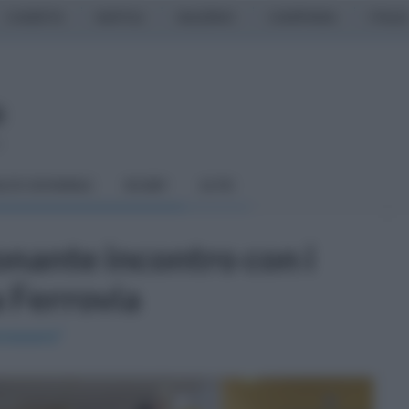
CASERTA
NAPOLI
SALERNO
CAMPANIA
ITALIA
o
LCIO GIOVANILE
RUGBY
ALTRI
nante incontro con i
a Ferrovia
benessere"