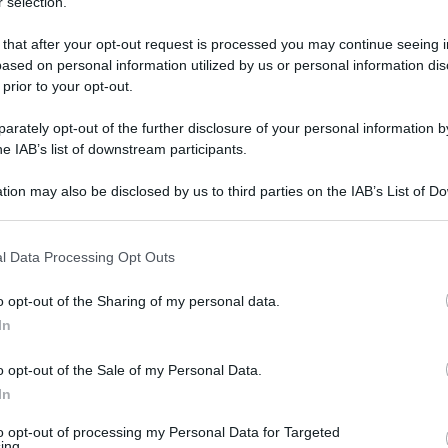
 selection.
 that after your opt-out request is processed you may continue seeing i
ased on personal information utilized by us or personal information dis
 prior to your opt-out.
rately opt-out of the further disclosure of your personal information by
he IAB’s list of downstream participants.
tion may also be disclosed by us to third parties on the IAB’s List of 
 that may further disclose it to other third parties.
 that this website/app uses one or more Google services and may gath
l Data Processing Opt Outs
including but not limited to your visit or usage behaviour. You may click 
3 aprile 2026 alle 18:06
 to Google and its third-party tags to use your data for below specifi
o opt-out of the Sharing of my personal data.
ogle consent section.
In
scuola dell'infanzia Ferrovia ( I.C.Moscati)
o opt-out of the Sale of my Personal Data.
-promossi in Serie A.
Si è concluso con una
In
etto “Calcio e Benessere”, percorso di
to opt-out of processing my Personal Data for Targeted
so dalla scuola in collaborazione con la
ing.