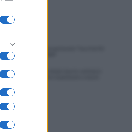
A Sannio Europa il premio "Top of the Pid
Mirabilia 2026"
Benevento chiede risposte: centinaia in
corteo contro inquinamento e miasmi