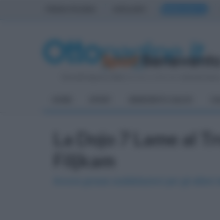
PRIMA PAGINA
AVELLINO
BENEVENTO
Giovedì 6 Agosto 2026
| Direttore Editoriale:
Antonio Sass
HOME
SPORT
BENEVENTO CALCIO
CA
La Dojo 7 Lame al T
Filjkam
Ancora grosse soddisfazioni per gli alliev