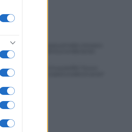
Lunedì autopsia, poi l'addio a Giovanni e
Antonio uniti da un terribile destino
Benevento, Procaccini (PD): "Occorre
riflettere su quanto accaduto in carcere"