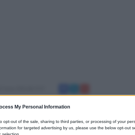
 2 marzo 2016 alle 15:37
anda d'Isernia il Trofeo Nazionale Acsi-Filjkam
ocess My Personal Information
o ai soli atleti con livello di cintura
to opt-out of the sale, sharing to third parties, or processing of your per
egioni con circa 630 atleti presenti per il
formation for targeted advertising by us, please use the below opt-out s
 selection.