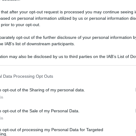
 ha partecipato anche il Dojo 7 Lame con
oria Esordienti A femminile da 32 a 37 kg,
 that after your opt-out request is processed you may continue seeing i
ased on personal information utilized by us or personal information dis
tegoria Esordienti A maschile da 35 a 40 kg ,
 prior to your opt-out.
, Alessia Cocca per la femminile Juniors -59
rately opt-out of the further disclosure of your personal information by
iuseppe Vanvitelli (di Circello) nella maschile
he IAB’s list of downstream participants.
ara) nella maschile U21/Senior -60 kg e
tion may also be disclosed by us to third parties on the IAB’s List of 
annita) nella Master +45 anni maschile 75
 that may further disclose it to other third parties.
 that this website/app uses one or more Google services and may gath
l Data Processing Opt Outs
including but not limited to your visit or usage behaviour. You may click 
 to Google and its third-party tags to use your data for below specifi
o opt-out of the Sharing of my personal data.
ogle consent section.
In
o opt-out of the Sale of my Personal Data.
In
to opt-out of processing my Personal Data for Targeted
ing.