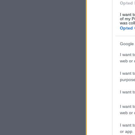
Opted 
I want t
of my P
was col
Opted 
Google 
I want t
web or d
I want t
purpose
I want 
I want t
web or d
I want t
or app.