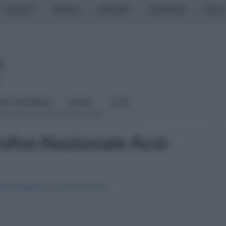
CASERTA
NAPOLI
SALERNO
CAMPANIA
ITALIA
o
LCIO GIOVANILE
RUGBY
ALTRI
rofeo Nazionale Acsi-
i del maestro Luca Tremonte