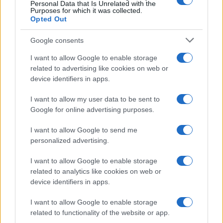
Personal Data that Is Unrelated with the
Purposes for which it was collected.
Opted Out
Google consents
I want to allow Google to enable storage
related to advertising like cookies on web or
device identifiers in apps.
I want to allow my user data to be sent to
Google for online advertising purposes.
I want to allow Google to send me
personalized advertising.
I want to allow Google to enable storage
related to analytics like cookies on web or
device identifiers in apps.
I want to allow Google to enable storage
related to functionality of the website or app.