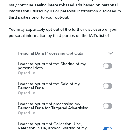
may continue seeing interest-based ads based on personal
information utilized by us or personal information disclosed to
third parties prior to your opt-out.
You may separately opt-out of the further disclosure of your
personal information by third parties on the IAB’s list of
downstream participants.
Personal Data Processing Opt Outs
This information may also be disclosed by us to third parties
on the IAB’s List of Downstream Participants that may further
I want to opt-out of the Sharing of my
disclose it to other third parties.
personal data.
Opted In
Please note that this website/app uses one or more Google
services and may gather and store information including but
I want to opt-out of the Sale of my
Personal Data.
not limited to your visit or usage behaviour. You may click to
Opted In
grant or deny consent to Google and its third-party tags to
use your data for below specified purposes in below Google
I want to opt-out of processing my
consent section.
Personal Data for Targeted Advertising.
Opted In
I want to opt-out of Collection, Use,
Retention, Sale, and/or Sharing of my