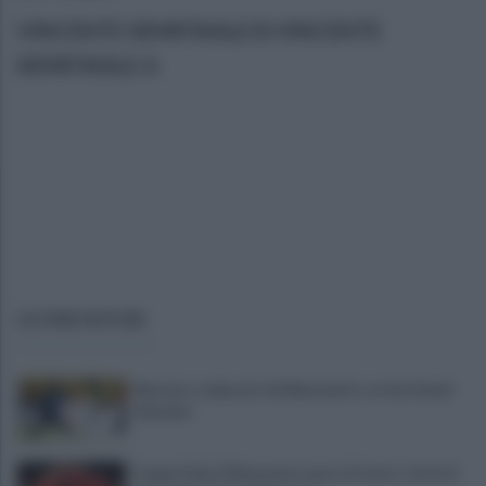
VINCENTE SEMIFINALE B-VINCENTE
SEMIFINALE A
ULTIME NOTIZIE
Mercato, colpaccio del Benevento: arriva David
Okereke
Coppa Italia, il Benevento passa il turno: tutte le