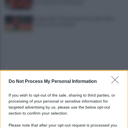
foto del match col Ravenna
Scognamillo: "Prova di carattere. I gol subìti?
Tutto sotto controllo"
Do Not Process My Personal Information
Benevento, Salvemini: "Una rimonta da squadra
forte. Ora la Fiorentina"
If you wish to opt-out of the sale, sharing to third parties, or
processing of your personal or sensitive information for
Floro Flores soddisfatto a metà e punta la
targeted advertising by us, please use the below opt-out
Fiorentina: "Ci dirà cosa siamo"
section to confirm your selection.
Please note that after your opt-out request is processed you