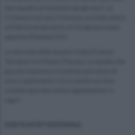
due squadre provenienti dal girone C: al
Crotone è toccato il Vicenza, secondo dietro
al Padova nel girone A, al Cerignola è stato
opposta l'Atalanta U23.
Le altre due sfide saranno Giana Erminio-
Ternana e Vis Pesaro-Pescara. Le squade che
giocano la prima in trasferta sono teste di
serie e passeranno il tirno anche con due
risultati speculari senza supplementari e
rigori.
FASE PLAYOFF NAZIONALE: