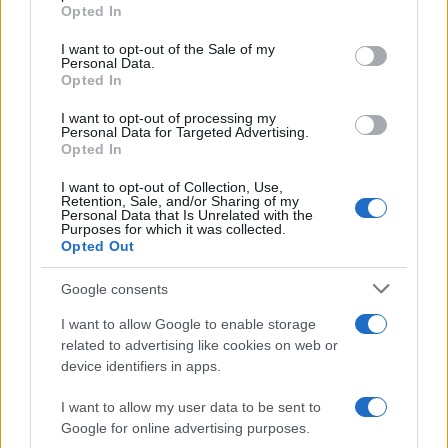
Opted In
Please note that this website/app uses one or more Google
services and may gather and store information including but
I want to opt-out of the Sale of my
Personal Data.
not limited to your visit or usage behaviour. You may click to
Opted In
grant or deny consent to Google and its third-party tags to
use your data for below specified purposes in below Google
I want to opt-out of processing my
consent section.
Personal Data for Targeted Advertising.
Opted In
I want to opt-out of Collection, Use,
Retention, Sale, and/or Sharing of my
Personal Data that Is Unrelated with the
Purposes for which it was collected.
Opted Out
Google consents
I want to allow Google to enable storage
related to advertising like cookies on web or
device identifiers in apps.
I want to allow my user data to be sent to
Google for online advertising purposes.