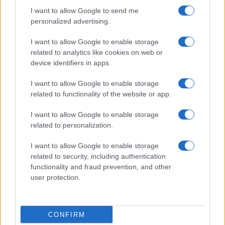
I want to allow Google to send me
personalized advertising.
I want to allow Google to enable storage
related to analytics like cookies on web or
device identifiers in apps.
I want to allow Google to enable storage
related to functionality of the website or app.
I want to allow Google to enable storage
CHI SIAMO
CONTATTI
PUBBLICITÀ
LAVORA CON NOI
related to personalization.
PRIVACY / COOKIE POLICY
PREFERENZE PRIVACY
I want to allow Google to enable storage
OTTO CHANNEL
related to security, including authentication
functionality and fraud prevention, and other
user protection.
Registrazione del Tribunale di Avellino n. 331 del 23/11/1995
Iscritto al Registro degli Operatori di Comunicazione n. 37512
© Riproduzione Riservata – Ne è consentita esclusivamente una
CONFIRM