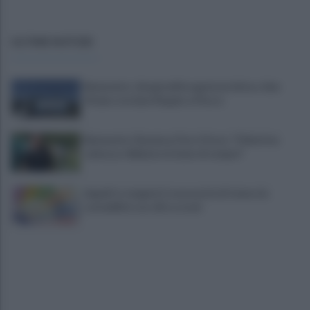
ULTIME NOTIZIE
Benevento: disagi nell’erogazione idrica a San
Vitale e via Sant’Angelo a Piesco
Benevento-Ravenna, Floro Flores: "Obiettivo
salvezza. Abbiamo la fame di sempre"
Appalti e tangenti, la necessità di tenere la
contabilità con cifre e nomi