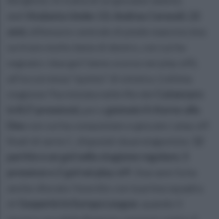
dell'
Atalanta Under 23, Andrea Ceresoli, 22
anni,
difensore centrale di piede mancino (ma
sa tirare molto bene di destro, con cui ha
segnato i due gol l'anno scorso nei play off),
all'occorrenza “quinto” di sinistra. L'ultima
stagione l'ha iniziata nelle file del
Catanzaro
in B (7 presenze),
poi a
gennaio il ritorno alla
Dea
con cui ha conquistato e giocato i play off
finali di serie C, disputati da protagonista:
12
partite e un gol nella stagione regolare, 5
presenze e 2 gol nei play off
. Due anni fa ha
anche sfiorato l'esordio con la prima squadra
di
Gasperini in Europa League
, quando il
tecnico ora della Roma lo convocò contro il