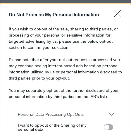
Do Not Process My Personal Information
A Sannio Europa il premio "Top of the Pid
Mirabilia 2026"
If you wish to opt-out of the sale, sharing to third parties, or
processing of your personal or sensitive information for
Benevento chiede risposte: centinaia in corteo
targeted advertising by us, please use the below opt-out
contro inquinamento e miasmi
section to confirm your selection.
Please note that after your opt-out request is processed you
may continue seeing interest-based ads based on personal
information utilized by us or personal information disclosed to
third parties prior to your opt-out.
You may separately opt-out of the further disclosure of your
personal information by third parties on the IAB’s list of
downstream participants.
Personal Data Processing Opt Outs
This information may also be disclosed by us to third parties
on the IAB’s List of Downstream Participants that may further
I want to opt-out of the Sharing of my
disclose it to other third parties.
personal data.