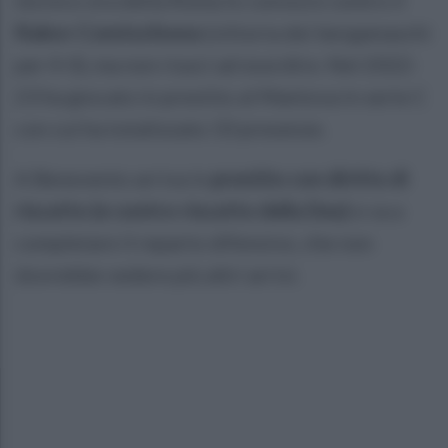
Rakov Czestochowa
(vittoria dei bergamaschi
per 4-0), ma non riuscì ad esordire. Nel 2022-
23 ha giocato in prestito al Mantova in serie C
con cui ha totalizzato 33 presenze.
A Benevento arriva in
prestito con diritto di
riscatto (e contro-riscatto della Dea)
e va a
completare il reparto difensivo, che non
dovrebbe vedere più altri arrivi.