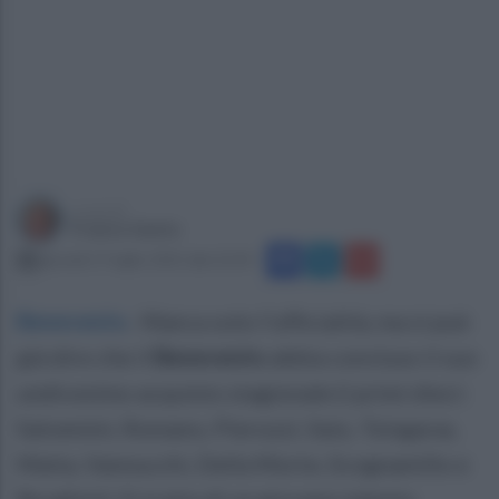
a cura di
Franco Santo
giovedì 17 luglio 2025 alle 22:34
Benevento
.
Manca solo l'ufficialità, ma si può
già dire che il
Benevento
abbia concluso il suo
undicesimo acquisto stagionale (i primi dieci:
Salvemini, Romano, Pierozzi, Saio, Tsingaras,
Maita, Vannucchi, Della Morte, Scognamillo e
Borghini). Si tratta di un giovane talento