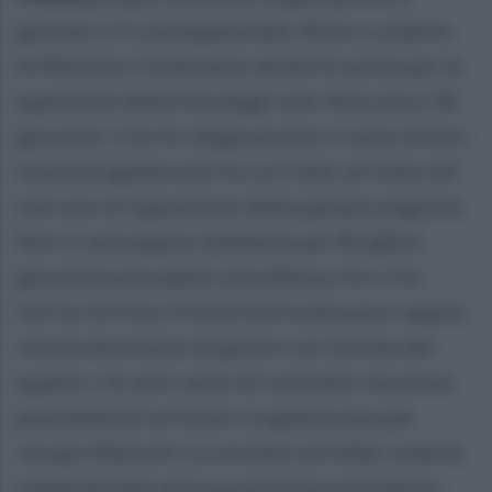
gennaio e il consequenziale rifiuto a cederlo
di Macchia. Conteranno anche le uscite per la
questione della lista degli over bloccata a 18
giocatori. Con le valigie pronte ci sono diversi
tesserati giallorossi tra cui Celia, arrivato nel
mercato di riparazione della passata stagione.
Non ci sarà spazio nemmeno per Borghini,
giocatore più adatto alla difesa a tre. Con
l'arrivo di Floro Flores ha trovato poco spazio
vista la decisione di partire con la linea dei
quattro. Un altro anno di contratto ma senza
possibilità di un futuro in giallorosso per
Jacopo Manconi. La società vorrebbe cederlo
mettendo fine alla sua avventura nel Sannio.