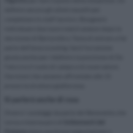
definire ancora gli ultimi tasselli per
completare lo staff tecnico. Bisognerà
individuare due nuovi match analyst dopo la
decisione di Bertorelle e Testa di entrare a far
parte dell'area scouting. Sarà l'occasione
giusta anche per ridefinire la posizione di De
Falco tra il ruolo di campo e di osservatore.
Decisioni che saranno affrontate alle 15
presso la struttura giallorossa.
Si parlerà anche di rosa
Diversi i sondaggi da parte del Benevento che
torna a interessarsi di
Schimmenti del
Potenza
dopo una breve negoziazione a