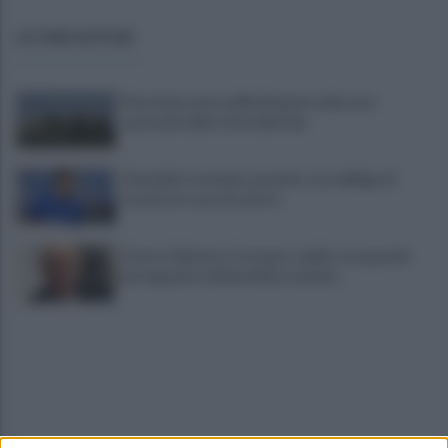
ULTIME NOTIZIE
Pietrelcina entra ufficialmente nella rete
nazionale delle Città dell’Olio
Cherubini si avvicina: prestito con obbligo di
riscatto in caso di serie A
È morto Roberto Costanzo, addio a un grande
protagonista della politica sannita