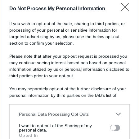
Do Not Process My Personal Information
Copagri: bene intervento su gasolio ma al Sannio
serve rilancio dell'agricoltura
If you wish to opt-out of the sale, sharing to third parties, or
processing of your personal or sensitive information for
La strada, la scelta di farla finita: quante vite
targeted advertising by us, please use the below opt-out
spezzate, quanto dolore
section to confirm your selection.
Please note that after your opt-out request is processed you
may continue seeing interest-based ads based on personal
information utilized by us or personal information disclosed to
third parties prior to your opt-out.
You may separately opt-out of the further disclosure of your
personal information by third parties on the IAB’s list of
downstream participants.
Personal Data Processing Opt Outs
This information may also be disclosed by us to third parties
on the IAB’s List of Downstream Participants that may further
I want to opt-out of the Sharing of my
disclose it to other third parties.
personal data.
Opted In
Please note that this website/app uses one or more Google