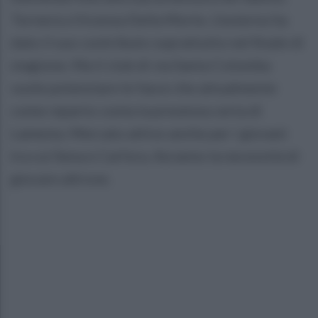
Tornerà a Vicenza Della Morte. L'esterno ha
dato il suo contributo soprattutto nel finale di
stagione. Ma il club di via Santa Colomba
vuole potenziare le fasce che attualmente
come reparto conta la presenza certa di
Lamesta. Mercato attivo anche per i giovani
tra cui Sena e Carfora. Avranno la necessità di
giocare altrove.