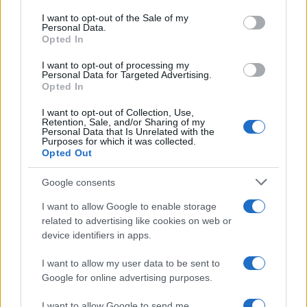
services and may gather and store information including but
I want to opt-out of the Sale of my
Personal Data.
not limited to your visit or usage behaviour. You may click to
Opted In
grant or deny consent to Google and its third-party tags to
use your data for below specified purposes in below Google
I want to opt-out of processing my
consent section.
Personal Data for Targeted Advertising.
Opted In
I want to opt-out of Collection, Use,
Retention, Sale, and/or Sharing of my
Personal Data that Is Unrelated with the
Purposes for which it was collected.
Opted Out
Google consents
I want to allow Google to enable storage
related to advertising like cookies on web or
device identifiers in apps.
I want to allow my user data to be sent to
Google for online advertising purposes.
I want to allow Google to send me