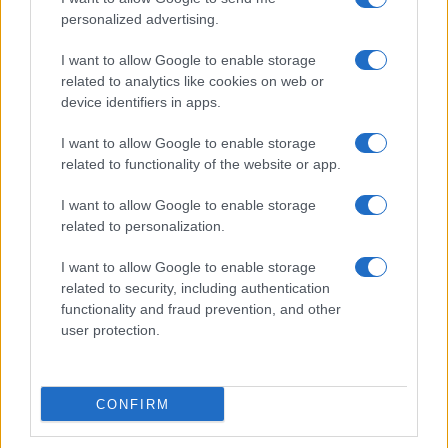
personalized advertising.
I want to allow Google to enable storage
related to analytics like cookies on web or
device identifiers in apps.
I want to allow Google to enable storage
related to functionality of the website or app.
I want to allow Google to enable storage
CHI SIAMO
CONTATTI
PUBBLICITÀ
LAVORA CON NOI
related to personalization.
PRIVACY / COOKIE POLICY
PREFERENZE PRIVACY
I want to allow Google to enable storage
OTTO CHANNEL
related to security, including authentication
functionality and fraud prevention, and other
user protection.
Registrazione del Tribunale di Avellino n. 331 del 23/11/1995
Iscritto al Registro degli Operatori di Comunicazione n. 37512
© Riproduzione Riservata – Ne è consentita esclusivamente una
CONFIRM
riproduzione parziale con citazione della fonte corretta
www.ottopagine.it