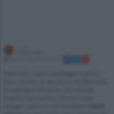
a cura di
Sonia Lantella
venerdì 12 giugno 2026 alle 11:20
Benevento
.
Questo pomeriggio ci sarà un
nuovo incontro di mercato in casa Benevento.
Ad attendere il direttore Carli, il diesse
Padella, il tecnico Floro Flores e il club
manager Cilento ci sarà il presidente
Oreste
Vigorito
per fare il punto della situazione. Da