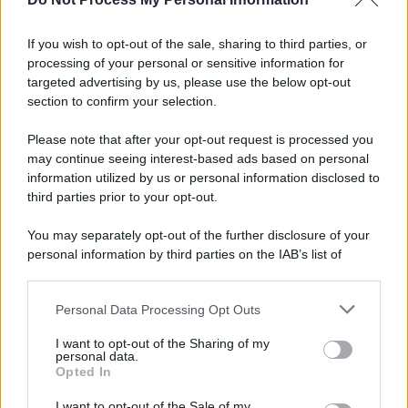
Tony Prisco, tutto pronto per una regia da
"Oscar"
If you wish to opt-out of the sale, sharing to third parties, or
processing of your personal or sensitive information for
Imprenditore onoranze funebri, nell'auto un
targeted advertising by us, please use the below opt-out
lampeggiante delle forze di polizia
section to confirm your selection.
Please note that after your opt-out request is processed you
may continue seeing interest-based ads based on personal
information utilized by us or personal information disclosed to
third parties prior to your opt-out.
You may separately opt-out of the further disclosure of your
personal information by third parties on the IAB’s list of
downstream participants.
Personal Data Processing Opt Outs
This information may also be disclosed by us to third parties
on the IAB’s List of Downstream Participants that may further
I want to opt-out of the Sharing of my
disclose it to other third parties.
personal data.
Opted In
Please note that this website/app uses one or more Google
services and may gather and store information including but
I want to opt-out of the Sale of my