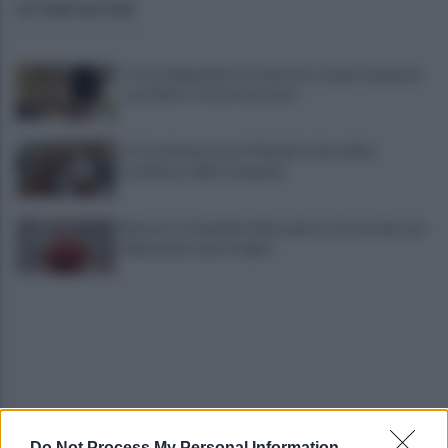
ULTIME NOTIZIE
Tossicodipendente, li minaccia: mando qualcuno
a uccidervi, vi faccio bruciare
A Castelvenere una ‘Vinitaly’ estiva delle
eccellenze della Campania
Mercato: Cherubini ultimo giorno di tournée, poi
il Benevento potrà agire
Do Not Process My Personal Information