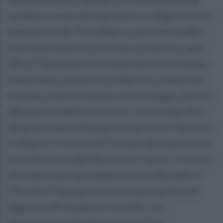
ricadere su uno dei due anche se Vigorito non
ha posto limiti. Potrebbero venire entrambi.
Dovrà però partire Celia ma c'è anche il caso
“Ricci”. Il giocatore è reduce da un infortunio
importante, pensare di cederlo è complicato
essendo stato fermo per molto tempo. Sono le
valutazioni delle ultime ore. Sta di fatto che i
tifosi potranno sbizzarrirsi sui social. Pensieri
in libertà: il ritorno di Ceresoli, entrato anche
lui nella storia del Benevento Calcio o l'arrivo
di un giocatore più esperto come Beruatto?
C'è anche l'ipotesi (non bocciata da Oreste
Vigorito) di chiudere il cerchio con
l'inserimento dei due giocatori che