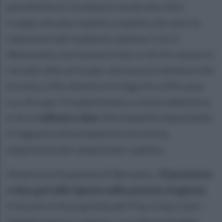
possibilità di riscattarlo ma ad una cifra
troppo elevata rispetto a quelle che sono le
intenzioni del sodalizio sannita. Così il
Benevento non ha esercitato il diritto ma poi è
tornato alla carica per una nuova trattativa che
ha visto il filo diretto tra Vigorito e Percassi.
La cifra per il trasferimento a titolo definitivo
è di un
milione e due.
Decisamente importante.
Il ragazzo è di prospettiva ma non ha
esperienza nel campionato cadetto.
Diversa la situazione di Beruatto.
33 presenze
e due gol nello Spezia nella passata stagione
.
Il terzino è di proprietà del Pisa. Il duo Carli –
Padella pensa e ripensa. La scelta potrebbe