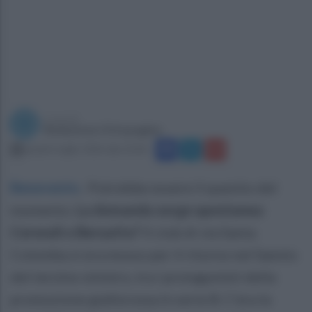
a cura di
Redazione Ottopagine
lunedì 6 luglio 2026 alle 22:00
Benevento
.
Potrebbe essere il quesito del
momento.
La domanda sorge spontanea:
Ceresoli o Beruatto?
Il club di via Santa
Colomba si era mosso per il ritorno nel Sannio
del terzino sinistro, tra i protagonisti della
promozione giallorossa in serie B. C'era la