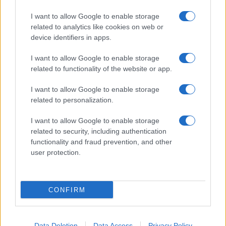
I want to allow Google to enable storage
related to analytics like cookies on web or
device identifiers in apps.
I want to allow Google to enable storage
related to functionality of the website or app.
I want to allow Google to enable storage
CHI SIAMO
CONTATTI
PUBBLICITÀ
LAVORA CON NOI
related to personalization.
PRIVACY / COOKIE POLICY
PREFERENZE PRIVACY
I want to allow Google to enable storage
OTTO CHANNEL
related to security, including authentication
functionality and fraud prevention, and other
user protection.
Registrazione del Tribunale di Avellino n. 331 del 23/11/1995
Iscritto al Registro degli Operatori di Comunicazione n. 37512
© Riproduzione Riservata – Ne è consentita esclusivamente una
CONFIRM
riproduzione parziale con citazione della fonte corretta
www.ottopagine.it
Data Deletion
Data Access
Privacy Policy