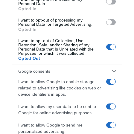
Personal Data.
not limited to your visit or usage behaviour. You may click to
Opted In
grant or deny consent to Google and its third-party tags to
use your data for below specified purposes in below Google
I want to opt-out of processing my
consent section.
Personal Data for Targeted Advertising.
Opted In
I want to opt-out of Collection, Use,
Retention, Sale, and/or Sharing of my
Personal Data that Is Unrelated with the
Purposes for which it was collected.
Opted Out
Google consents
I want to allow Google to enable storage
related to advertising like cookies on web or
device identifiers in apps.
I want to allow my user data to be sent to
Google for online advertising purposes.
I want to allow Google to send me
personalized advertising.