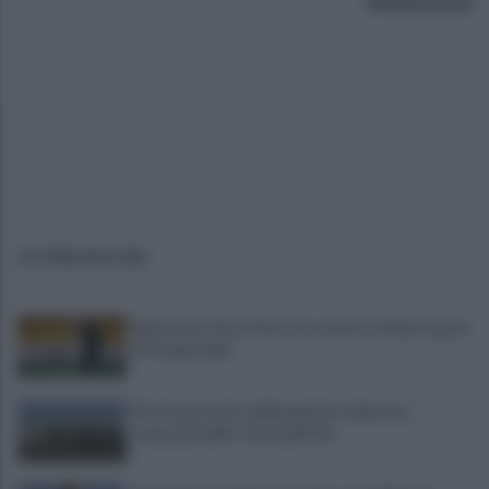
Redazione
ULTIME NOTIZIE
Benevento, Floro Flores ne convoca 25 per la gara
di Coppa Italia
Pietrelcina entra ufficialmente nella rete
nazionale delle Città dell’Olio