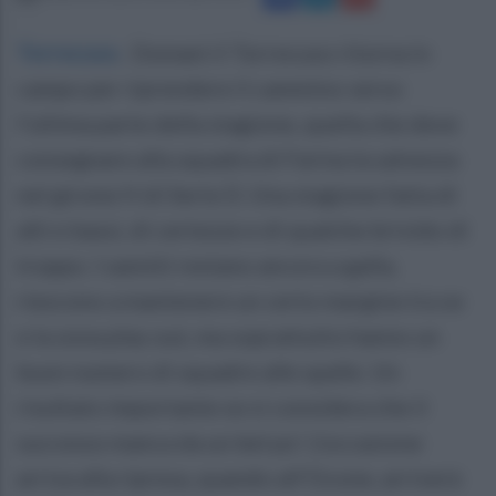
Torrecuso
.
Domani il Torrecuso ritorna in
campo per riprendere il cammino verso
l'ultima parte della stagione, quella che deve
consegnare alla squadra di Farina la salvezza
nel girone H di Serie D. Una stagione fatta di
alti e bassi, di certezze e di qualche brivido di
troppo. I sanniti restano ancora a galla,
riescono a mantenere un certo margine tra se
e la zona play out, ma soprattutto hanno un
buon numero di squadre alle spalle. Un
risultato importante se si considera che il
successo manca da un bel po'. L'occasione
arriva alla ripresa, quando all'Ocone, arriverà