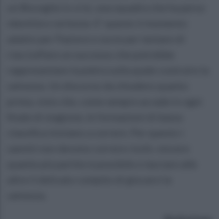
un Bisceglie in crisi, una squadra che ha perso
identità e certezze. E' questo il momento
adatto per Pastore e socie per tentare di
riacciuffare un successo che potrebbe
rappresentare la pietra sulla quale costruire la
salvezza. Un discorso da chiudere quanto
prima, visto che, come sempre accade in ogni
finale di stagione, le formazioni di bassa
classifica iniziano a correre. Per questo i
sanniti non devono correre rischi, vincere
quante più partite è possibile e lasciare alle
altre il delicato compito di giocarsi la
salvezza.