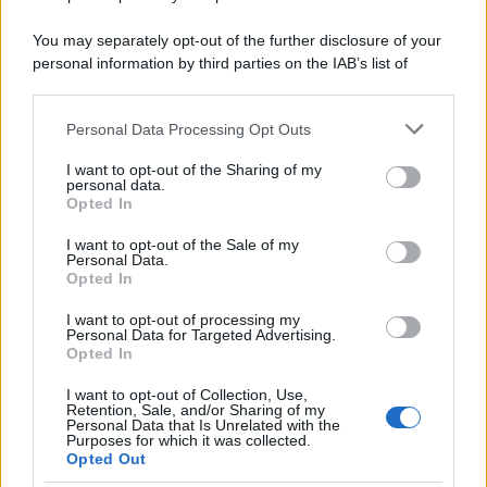
You may separately opt-out of the further disclosure of your
personal information by third parties on the IAB’s list of
downstream participants.
Personal Data Processing Opt Outs
This information may also be disclosed by us to third parties
on the IAB’s List of Downstream Participants that may further
I want to opt-out of the Sharing of my
disclose it to other third parties.
personal data.
Opted In
Please note that this website/app uses one or more Google
services and may gather and store information including but
I want to opt-out of the Sale of my
Personal Data.
not limited to your visit or usage behaviour. You may click to
Opted In
grant or deny consent to Google and its third-party tags to
use your data for below specified purposes in below Google
I want to opt-out of processing my
consent section.
Personal Data for Targeted Advertising.
Opted In
I want to opt-out of Collection, Use,
Retention, Sale, and/or Sharing of my
Personal Data that Is Unrelated with the
Purposes for which it was collected.
Opted Out