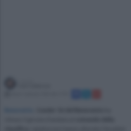
a cura di
Ivan Calabrese
sabato 3 gennaio 2026 alle 17:58
Benevento
.
L'under 16 del Benevento
ha
chiuso il girone d'andata al
comando della
classifica
. I giallorossi hanno sfiorato l'en plein