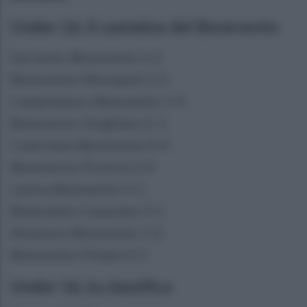
Under 16, il cammino del Benevento
Sorrento-Benevento 1-2
Benevento-Monopoli 1-0
Campobasso-Benevento 1-4
Benevento-Giugliano 2-1
Casertana-Benevento 0-4
Benevento-Picerno 2-0
Latina-Benevento 3-1
Benevento-Casarano 3-1
Altamura-Benevento 1-2
Benevento-Pineto 4-1
Under 16, la classifica