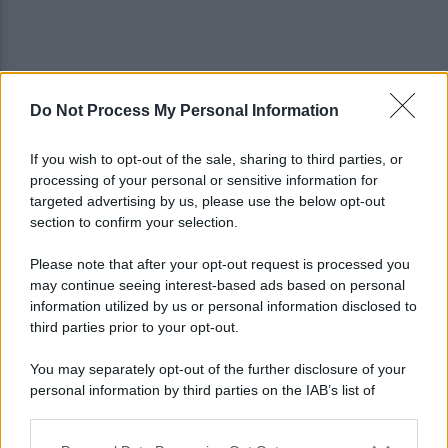
Do Not Process My Personal Information
Scognamillo: "Prova di carattere. I gol subìti?
Tutto sotto controllo"
If you wish to opt-out of the sale, sharing to third parties, or
processing of your personal or sensitive information for
Benevento, Salvemini: "Una rimonta da squadra
targeted advertising by us, please use the below opt-out
forte. Ora la Fiorentina"
section to confirm your selection.
Please note that after your opt-out request is processed you
may continue seeing interest-based ads based on personal
information utilized by us or personal information disclosed to
third parties prior to your opt-out.
You may separately opt-out of the further disclosure of your
personal information by third parties on the IAB’s list of
downstream participants.