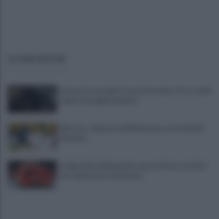
ULTIME NOTIZIE
Cercano la cassaforte, non la trovano. Oro e soldi,
colpo in un appartamento
Mercato, colpaccio del Benevento: arriva David
Okereke
Coppa Italia, il Benevento passa il turno: tutte le
foto del match col Ravenna