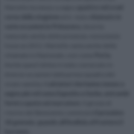
Martello ha messo a segno
quattro reti e nel
corso della stagione
ed è stato
chiamato in
varie occasioni in Primavera
, dove ha
maturato anche delle presenze, nonostante
fosse un 2011. Martello vanta anche delle
chiamate in Nazionale, così come
Porta
.
Anche quest'ultimo è stato convocato in
diverse occasioni dalla prima squadra del
vivaio sannita.
I calciatori che hanno messo a
segno più reti sono Esposito e Sorbo, entrambi
fermi a quota sei marcature
. Il girone di
ritorno del Benevento comincerà
il prossimo
18 gennaio, quando all'Avellola affronterà il
Sorrento.