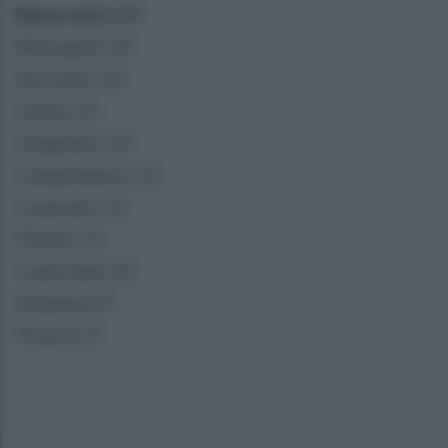
Benevento 27
Monopoli 19
Sorrento 16
Latina 15
Giugliano 14
Campobasso 13
Casarano 12
Pineto 11
Casertana 10
Altamura 9
Picerno 9