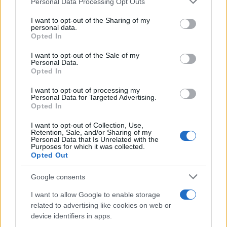
Personal Data Processing Opt Outs
This information may also be disclosed by us to third parties
on the IAB’s List of Downstream Participants that may further
I want to opt-out of the Sharing of my
disclose it to other third parties.
personal data.
Opted In
Please note that this website/app uses one or more Google
services and may gather and store information including but
I want to opt-out of the Sale of my
Personal Data.
not limited to your visit or usage behaviour. You may click to
Opted In
grant or deny consent to Google and its third-party tags to
use your data for below specified purposes in below Google
I want to opt-out of processing my
consent section.
Personal Data for Targeted Advertising.
Opted In
I want to opt-out of Collection, Use,
Retention, Sale, and/or Sharing of my
Personal Data that Is Unrelated with the
Purposes for which it was collected.
Opted Out
Google consents
I want to allow Google to enable storage
related to advertising like cookies on web or
device identifiers in apps.