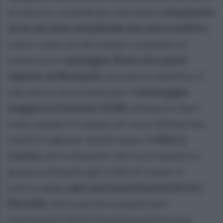
di vittorie, considerato che hanno
conquistato
nove successi, rimediando una sola sconfitta
,
contro i pari età del Latina. La squadra di
Leone ha un
vantaggio di ben otto punti
rispetto al Monopoli
, seconda in classifica. Il
calciatore che ha maturato il
minutaggio
maggiore è Antonio Vitelli
, difensore che è
sceso sempre in campo nel corso della prima
metà di stagione. Subito dopo c'è
Marco
Cuomo
, altro elemento che sta trovando la
giusta continuità agli ordini di Leone. A
centrocampo
spiccano le prestazioni di Ciro
Martello
che è uno dei prospetti più
interessanti della formazione giallorossa.