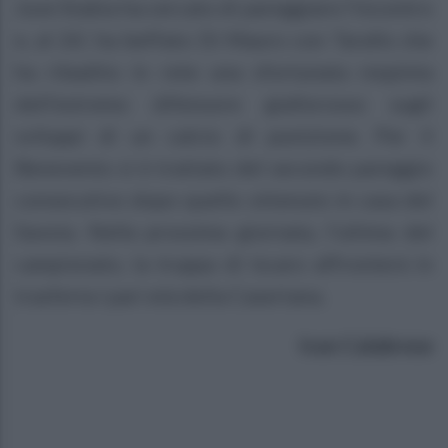
Juve Stabia ha cercato di pareggiare l’incontro
e, al 26’, ha beffato Di Mauro con Tarallo che
ha ribadito in rete una sfortunata respinta
dell’estremo difensore giallorosso sugli
sviluppi di un calcio di punizione. Per il
Benevento si è trattato del secondo pareggio
consecutivo dopo quello ottenuto in casa del
Savoia. Nella prossima giornata, l’ultima del
campionato, la truppa di Iscaro affronterà in
trasferta i pari età della Casertana.
Ivan Calabrese