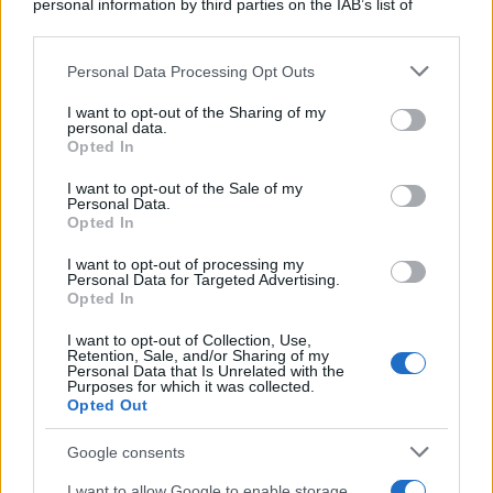
personal information by third parties on the IAB’s list of
downstream participants.
Personal Data Processing Opt Outs
This information may also be disclosed by us to third parties
on the IAB’s List of Downstream Participants that may further
I want to opt-out of the Sharing of my
disclose it to other third parties.
personal data.
Opted In
Please note that this website/app uses one or more Google
services and may gather and store information including but
I want to opt-out of the Sale of my
Personal Data.
not limited to your visit or usage behaviour. You may click to
Opted In
grant or deny consent to Google and its third-party tags to
use your data for below specified purposes in below Google
I want to opt-out of processing my
consent section.
Personal Data for Targeted Advertising.
Opted In
I want to opt-out of Collection, Use,
Retention, Sale, and/or Sharing of my
Personal Data that Is Unrelated with the
Purposes for which it was collected.
Opted Out
Google consents
I want to allow Google to enable storage