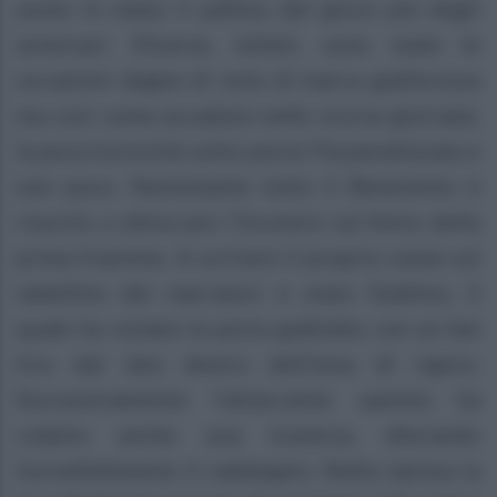
avuto in mano il pallino del gioco più degli
avversari. Diverse, infatti, sono state le
occasioni degne di nota di marca giallorossa
ma così come accaduto nelle scorse giornate,
la poca incisività sotto porta l’ha penalizzata e
non poco. Nonostante tutto il Benevento è
riuscito a sbloccare l’incontro sul finire della
prima frazione. A scrivere il proprio nome sul
tabellino dei marcatori è stato Dublino, il
quale ha violato la porta gialloblu con un bel
tiro dal lato destro dell’area di rigore.
Successivamente l’attaccante sannita ha
colpito anche una traversa, sfiorando
incredibilmente il raddoppio. Nella ripresa la