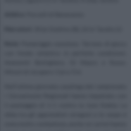
Arbitro:
Porcelli di Benevento
Marcatori:
30’pt Dublino (B), 26’st Tarallo (J)
Note:
Pomeriggio nuvoloso. Terreno di gioco
con fondo sintetico in perfette condizioni.
Ammoniti Bottigliero, Di Mauro e Russo.
Minuti di recupero 1’pt e 3’st.
Nell’ultima giornata casalinga del campionato
i Giovanissimi Regionali hanno impattato con
il punteggio di 1-1 contro la Juve Stabia. La
sfida tra gli apprendisti stregoni e le vespe è
stata molto combattuta, anche se i primi hanno