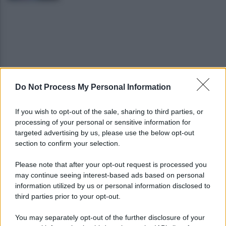
Do Not Process My Personal Information
Benevento, Procaccini (PD): "Occorre riflettere su
quanto accaduto in carcere"
If you wish to opt-out of the sale, sharing to third parties, or
processing of your personal or sensitive information for
Variante di San Marco, Parisi (Lega):
targeted advertising by us, please use the below opt-out
"Infrastruttura strategica per il Sannio"
section to confirm your selection.
Please note that after your opt-out request is processed you
may continue seeing interest-based ads based on personal
information utilized by us or personal information disclosed to
third parties prior to your opt-out.
You may separately opt-out of the further disclosure of your