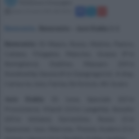
Redazione Ottopagine
sabato 14 marzo 2015 alle 18:16
Benevento
.
Benevento – Juve Stabia 1-1
Benevento:
Di Mauro, Russo, Matino, Panico,
Caliano, Filogamo, Mancino, Grasso (9’st
Bottigliero), Dublino, Massaro (24’st
Rondinella), Savoia (4’st Giangregorio) . A disp.
Carluccio, Izzo, Farina, De Sciscio. All. Iscaro
Juve Stabia:
Di Leva, Speciale (22’st
Provvisiero), Vilardi (13’st Langella), Amodio
(20’st Imitato), Sorrentino, Russo (1’st
Spavone), Izzo, Marrone, Pistola, Scalera (1’st
Avino), Liguoro (1’st Tarallo). A disp. Iardino