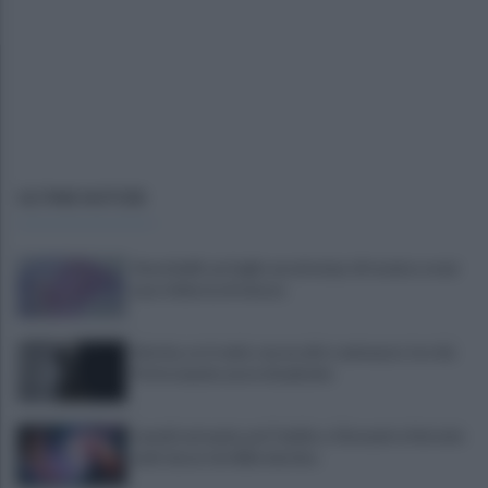
ULTIME NOTIZIE
Vessichelli, un foglio excel nel pc di tecnico e mai
una richiesta di misura
Sei mia, se ti vedo con un altro ammazzo te e lui.
Poi le manda cuore di peluche
Lunedì autopsia, poi l'addio a Giovanni e Antonio
uniti da un terribile destino