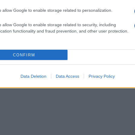
ria per Milucci che ha siglato il gol del
o allow Google to enable storage related to personalization.
condo posto a quota 12 punti, a una lunghezza
 giornata, la squadra di Iezzo affronterà la
o allow Google to enable storage related to security, including
cation functionality and fraud prevention, and other user protection.
CONFIRM
Data Deletion
Data Access
Privacy Policy