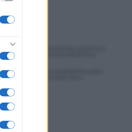
Copagri: bene intervento su gasolio ma al
Sannio serve rilancio dell'agricoltura
La strada, la scelta di farla finita: quante
vite spezzate, quanto dolore