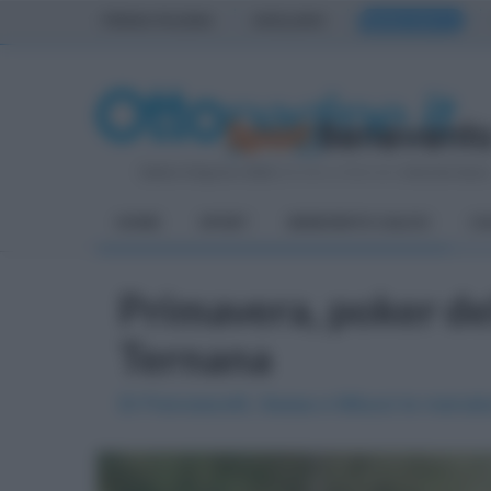
PRIMA PAGINA
AVELLINO
BENEVENTO
Sabato 8 Agosto 2026
| Direttore Editoriale:
Antonio Sass
HOME
SPORT
BENEVENTO CALCIO
CA
Primavera, poker de
Ternana
Di Francescotti, Sessa e Milucci le marcatu