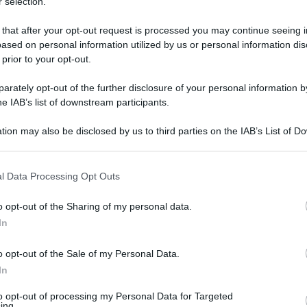
 selection.
 that after your opt-out request is processed you may continue seeing i
ased on personal information utilized by us or personal information dis
 prior to your opt-out.
rately opt-out of the further disclosure of your personal information by
he IAB’s list of downstream participants.
tion may also be disclosed by us to third parties on the IAB’s List of 
 that may further disclose it to other third parties.
 that this website/app uses one or more Google services and may gath
l Data Processing Opt Outs
including but not limited to your visit or usage behaviour. You may click 
 ottobre 2024 alle 17:58
 to Google and its third-party tags to use your data for below specifi
o opt-out of the Sharing of my personal data.
ogle consent section.
In
o opt-out of the Sale of my Personal Data.
 Masi), Polverino (38'st Puca), Avolio, Guerra,
In
0'st Borreli), Sessa (30'st Milucci),
to opt-out of processing my Personal Data for Targeted
ing.