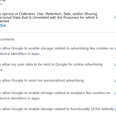
o, D'Alessio, Mirashi, Nonga, Festino, Sasso.
In
o opt-out of Collection, Use, Retention, Sale, and/or Sharing
ersonal Data that Is Unrelated with the Purposes for which it
lected.
ti (15'st Rota), Bellavigna, Ferlicca (15'st
Out
 Di Curzio), Pierdominico. Pillana (30'st
consents
tore, Valenti, Cancellieri, Durastanti,
o allow Google to enable storage related to advertising like cookies on
evice identifiers in apps.
uolo e Fracchiolla di Bari
o allow my user data to be sent to Google for online advertising
s.
st Sessa, 43'st Milucci
to allow Google to send me personalized advertising.
tch giocato questo pomeriggio all'Avellola.
o allow Google to enable storage related to analytics like cookies on
fida nel secondo tempo, quando a messo a
evice identifiers in apps.
ncescotti è stato protagonista di una doppietta
o allow Google to enable storage related to functionality of the website
 la marcatura di Sessa al 15' che ha messo in