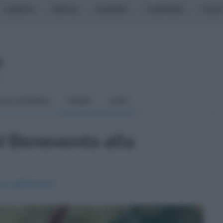
CASERTA
NAPOLI
SALERNO
CAMPANIA
ITALIA
o
LCIO GIOVANILE
RUGBY
ALTRI
l Benevento alla
re giallorosse