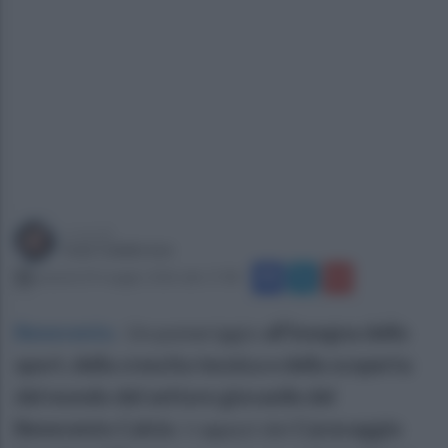
a cura di
Ivan Calabrese
venerdì 29 maggio 2026 alle 17:08
Benevento
.
Un pomeriggio
all’insegna dello
sport, della crescita tecnica e della scoperta
del mondo del settore giovanile del
Benevento Calcio
. I ragazzi del
Caravaggio