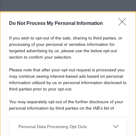
Do Not Process My Personal Information
Coppa Italia, il Benevento passa il turno: tutte le
foto del match col Ravenna
If you wish to opt-out of the sale, sharing to third parties, or
processing of your personal or sensitive information for
Scognamillo: "Prova di carattere. I gol subìti?
targeted advertising by us, please use the below opt-out
Tutto sotto controllo"
section to confirm your selection.
Please note that after your opt-out request is processed you
may continue seeing interest-based ads based on personal
information utilized by us or personal information disclosed to
third parties prior to your opt-out.
You may separately opt-out of the further disclosure of your
personal information by third parties on the IAB’s list of
downstream participants.
Personal Data Processing Opt Outs
This information may also be disclosed by us to third parties
on the IAB’s List of Downstream Participants that may further