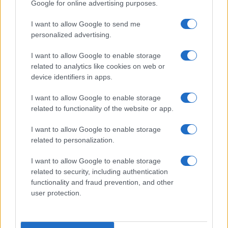
Google for online advertising purposes.
I want to allow Google to send me
personalized advertising.
I want to allow Google to enable storage
related to analytics like cookies on web or
device identifiers in apps.
I want to allow Google to enable storage
related to functionality of the website or app.
I want to allow Google to enable storage
CHI SIAMO
CONTATTI
PUBBLICITÀ
LAVORA CON NOI
related to personalization.
PRIVACY / COOKIE POLICY
PREFERENZE PRIVACY
I want to allow Google to enable storage
OTTO CHANNEL
related to security, including authentication
functionality and fraud prevention, and other
user protection.
Registrazione del Tribunale di Avellino n. 331 del 23/11/1995
Iscritto al Registro degli Operatori di Comunicazione n. 37512