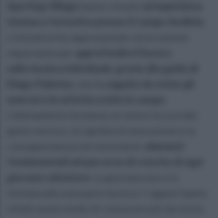
Sporting Village
hanno vissuto
un’esperienza
intensa e formativa presso il Campo Avellola
.
L’iniziativa ha rappresentato un’occasione
importante per
approfondire il lavoro
sulla tecnica individuale, grazie alla guida di
Diego Palermo
, che ha
seguito da vicino gli
esercizi e le attività svolte in campo
.
L’allenamento ha messo al centro la cura del
gesto tecnico, la rapidità di esecuzione e la
consapevolezza nei movimenti,
elementi
fondamentali nel percorso di crescita di ogni
giovane calciatore
. La giornata non si è
limitata alla sola parte tecnica. I ragazzi hanno
infatti avuto modo di conoscere più da vicino