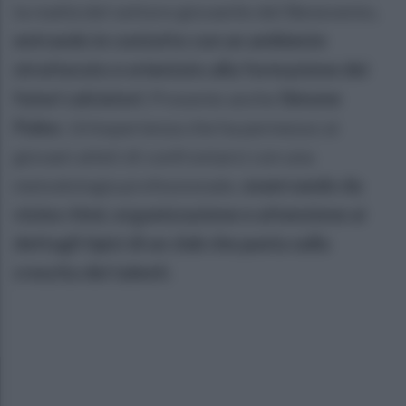
la realtà del settore giovanile del Benevento,
entrando in contatto con un ambiente
strutturato e orientato alla formazione dei
futuri calciatori.
Presente anche
Simone
Puleo
. Un’esperienza che ha permesso ai
giovani atleti di confrontarsi con una
metodologia professionale,
osservando da
vicino ritmi, organizzazione e attenzione ai
dettagli tipici di un club che punta sulla
crescita dei talenti.