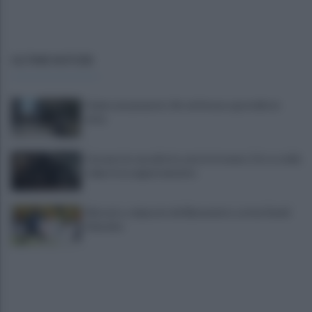
ULTIME NOTIZIE
Federconsumatori: Air attivi uno sportello in
città
Cercano la cassaforte, non la trovano. Oro e soldi,
colpo in un appartamento
Mercato, colpaccio del Benevento: arriva David
Okereke