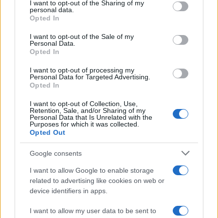
I want to opt-out of the Sharing of my
disclose it to other third parties.
personal data.
Opted In
Please note that this website/app uses one or more Google
services and may gather and store information including but
I want to opt-out of the Sale of my
Personal Data.
not limited to your visit or usage behaviour. You may click to
Opted In
grant or deny consent to Google and its third-party tags to
use your data for below specified purposes in below Google
I want to opt-out of processing my
consent section.
Personal Data for Targeted Advertising.
Opted In
I want to opt-out of Collection, Use,
Retention, Sale, and/or Sharing of my
Personal Data that Is Unrelated with the
Purposes for which it was collected.
Opted Out
Google consents
I want to allow Google to enable storage
related to advertising like cookies on web or
device identifiers in apps.
I want to allow my user data to be sent to