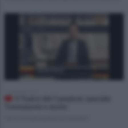
giovedì 9 aprile 2015
Il Teatro dei Campioni, speciale
Tommasone e nuoto
Tanti servi in questa puntata da non perdere