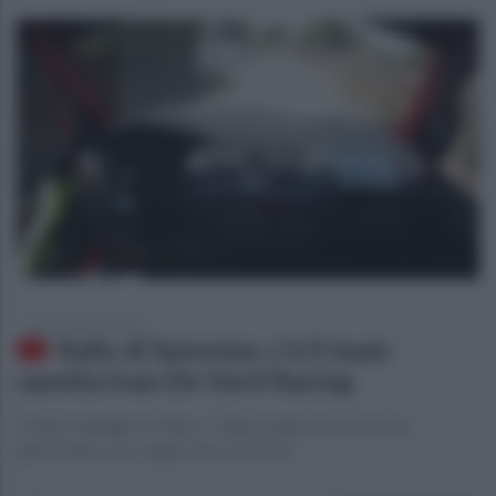
giovedì 9 aprile 2015
Rally di Sanremo: c'è il team
sannita Ivan De Varti Racing
Il team manager è chiaro: "Questa gara ha un fascino
particolare, è un sogno che si avvera"