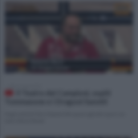
sabato 21 marzo 2015
Il Teatro dei Campioni, ospiti
Tommasone e i Dragoni Sanniti
Negli studi di Otto Channel 696 spazio agli altri sport con
tanti riflessi filmati