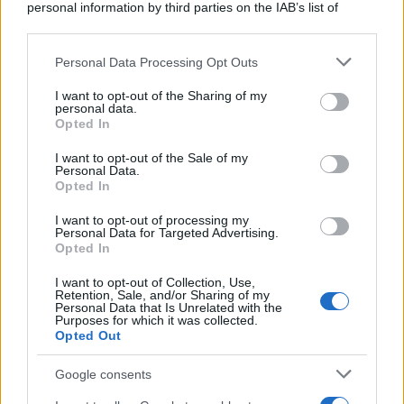
personal information by third parties on the IAB’s list of
downstream participants.
Personal Data Processing Opt Outs
This information may also be disclosed by us to third parties
on the IAB’s List of Downstream Participants that may further
I want to opt-out of the Sharing of my
disclose it to other third parties.
personal data.
Opted In
Please note that this website/app uses one or more Google
services and may gather and store information including but
I want to opt-out of the Sale of my
Personal Data.
not limited to your visit or usage behaviour. You may click to
Opted In
grant or deny consent to Google and its third-party tags to
use your data for below specified purposes in below Google
I want to opt-out of processing my
consent section.
Personal Data for Targeted Advertising.
Opted In
I want to opt-out of Collection, Use,
Retention, Sale, and/or Sharing of my
Personal Data that Is Unrelated with the
Purposes for which it was collected.
Opted Out
Google consents