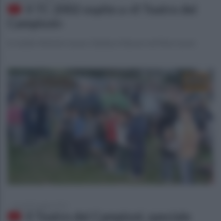
Il TC 2002 ospite a «Il Teatro dei
Campioni»
In studio Antonio Leone, Gianluca Starace ed Elisa Leone
venerdì 8 maggio 2015
Il Teatro dei Campioni, speciale