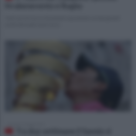
Strabenevento e Rugby
Tanti servizi ma occhi puntati soprattutto sui due grandi
eventi del week end scorso
domenica 3 maggio 2015
Tra due settimane il Sannio si