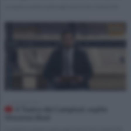
La squadra caudina ospite negli studi di Otto Channel 696
venerdì 24 aprile 2015
Il Teatro dei Campioni, ospite
Vincenzo Boni
Il campione campano ospite negli studi di Otto Channel 696