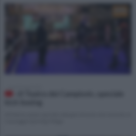
venerdì 27 marzo 2015
«Il Teatro dei Campioni», speciale
kick boxing
All'interno ampio speciale sulle gare di nuoto sincronizzato al
Caravaggio Sporting Village