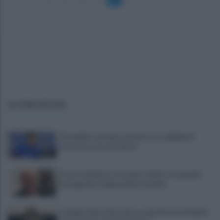
ULTIME NOTIZIE
Cherubini si avvicina: prestito con obbligo di
riscatto in caso di serie A
È morto Roberto Costanzo, addio a un grande
protagonista della politica sannita
Copagri: bene intervento su gasolio ma al Sannio