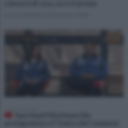
colorerà di rosa, ecco il promo
Il promo dell'edizione 2015 del Giro d'Italia
venerdì 1 maggio 2015
Sportland Montesarchio
protagonista a Il Teatro dei Campioni