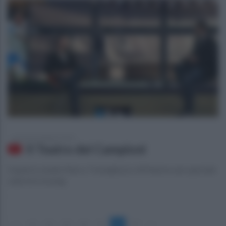
giovedì 26 febbraio 2015
Il Teatro dei Campioni
Ospite in studio Marco Tremigliozzi. All'interno uno speciale
sulla kick boxing
«
1
2
3
4
5
6
7
»