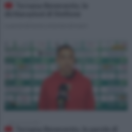
Ternana-Benevento, le
dichiarazioni di Stellone
Le parole del tecnico al termine del match
sabato 11 marzo 2023
Ternana-Benevento, le parole di