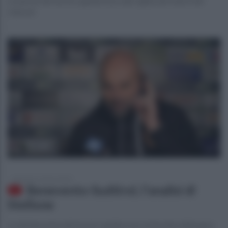
Le parole del tecnico giallorosso alla vigilia del match del
Liberati
domenica 5 marzo 2023
Benevento-Sudtirol, l'analisi di
Stellone
Le dichiarazioni del tecnico giallorosso al termine della gara