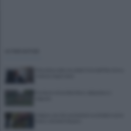
ULTIME NOTIZIE
Pietrelcina nella rete delle Città dell’Olio, Errico:
risultato importante
Parchetto di via Aldo Moro: abbandono e
degrado
Litigano, uno dei contendenti accoltellato ad un
fianco: momenti di paura