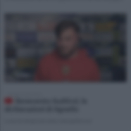
domenica 5 marzo 2023
Benevento-Sudtirol, le
dichiarazioni di Agnello
Le parole del giovane attaccante giallorosso