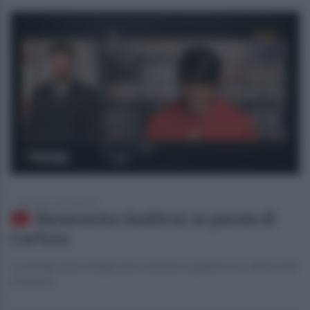
domenica 5 marzo 2023
Benevento-Sudtirol, le parole di
Carfora
Le dichiarazioni del giovane calciatore giallorosso, all'esordio
in serie A