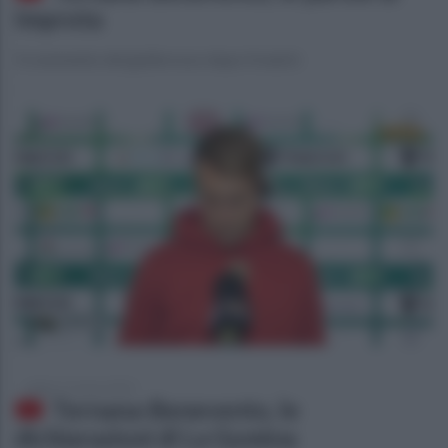
Improta
Il commento del giallorosso dopo il match
sabato 11 marzo 2023
Ternana-Benevento, le
dichiarazioni di La Gumina