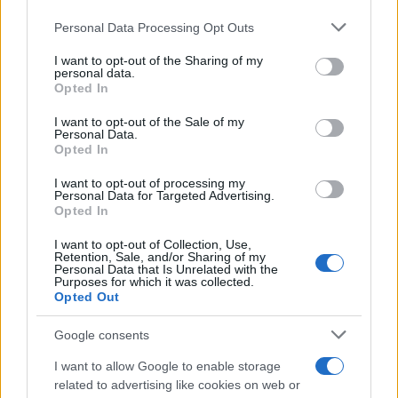
Personal Data Processing Opt Outs
This information may also be disclosed by us to third parties
on the IAB’s List of Downstream Participants that may further
I want to opt-out of the Sharing of my
disclose it to other third parties.
personal data.
Opted In
Please note that this website/app uses one or more Google
services and may gather and store information including but
I want to opt-out of the Sale of my
Personal Data.
not limited to your visit or usage behaviour. You may click to
Opted In
grant or deny consent to Google and its third-party tags to
use your data for below specified purposes in below Google
I want to opt-out of processing my
consent section.
Personal Data for Targeted Advertising.
Opted In
I want to opt-out of Collection, Use,
Retention, Sale, and/or Sharing of my
Personal Data that Is Unrelated with the
Purposes for which it was collected.
Opted Out
Google consents
I want to allow Google to enable storage
related to advertising like cookies on web or