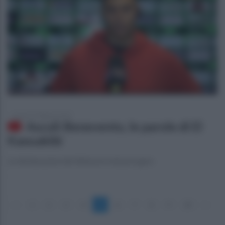
lunedì 27 febbraio 2023
Ascoli-Benevento, le parole di El
Kaouakibi
Le dichiarazioni del difensore nel post gara
«
1
2
3
4
5
6
7
8
9
10
»