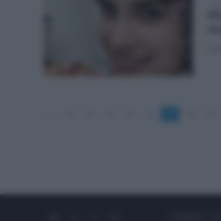
gio
St
mu
Il d
«
12
13
14
15
16
17
18
19
CHI SIAMO
C