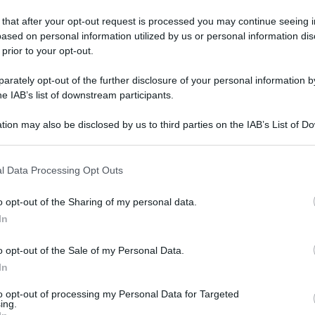
 that after your opt-out request is processed you may continue seeing i
ased on personal information utilized by us or personal information dis
 prior to your opt-out.
tedì 22 aprile 2025
po anni di battaglie legali: ottiene
rately opt-out of the further disclosure of your personal information by
sarcimento di 750.000 euro
he IAB’s list of downstream participants.
toria di un paziente campano. Da un intervento al ginocchio
tion may also be disclosed by us to third parties on the IAB’s List of 
 perdita della mobilità
 that may further disclose it to other third parties.
 that this website/app uses one or more Google services and may gath
l Data Processing Opt Outs
including but not limited to your visit or usage behaviour. You may click 
 to Google and its third-party tags to use your data for below specifi
o opt-out of the Sharing of my personal data.
ogle consent section.
vedì 17 aprile 2025
In
lle militari e 100 missioni aeronavali:
nunce e sequestri della Capitaneria
o opt-out of the Sale of my Personal Data.
In
hiude la campagna nazionale "Oro blu" che ha interessato le
te della Campania
to opt-out of processing my Personal Data for Targeted
ing.