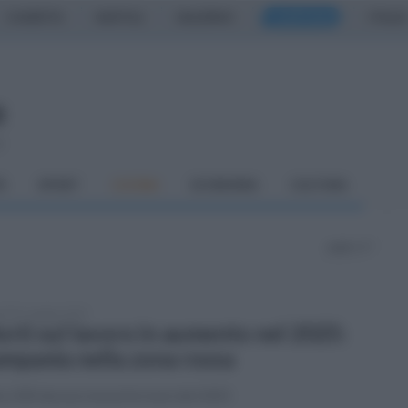
CASERTA
NAPOLI
SALERNO
CAMPANIA
ITALIA
o
À
SPORT
CUCINA
ECONOMIA
CULTURA
pagina 17
tedì 6 maggio 2025
rti sul lavoro in aumento nel 2025:
mpania nella zona rossa
e 200 decessi nei primi mesi del 2025