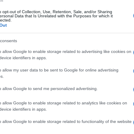
In
o opt-out of Collection, Use, Retention, Sale, and/or Sharing
ersonal Data that Is Unrelated with the Purposes for which it
erdì 11 aprile 2025
lected.
amma carceri, Di Giacomo: "Siamo in
Out
dia al 132,6% di sovraffollamento"
consents
egretario generale del sindacato polizia penitenziaria: "I dati
lano chiaro"
o allow Google to enable storage related to advertising like cookies on
evice identifiers in apps.
o allow my user data to be sent to Google for online advertising
s.
ato 29 marzo 2025
ltempo in Campania: proroga allerta
to allow Google to send me personalized advertising.
teo fino alle 14 di domani
o allow Google to enable storage related to analytics like cookies on
utto il territorio regionale sono previsti ancora temporali,
evice identifiers in apps.
e intensi e a rapidità di evoluzione
o allow Google to enable storage related to functionality of the website