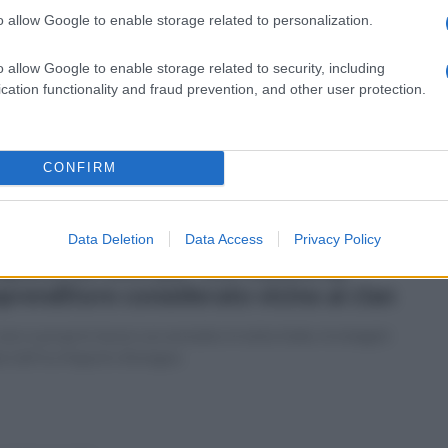
o allow Google to enable storage related to personalization.
coledì 26 marzo 2025
mpi flegrei: movimento delle
o allow Google to enable storage related to security, including
sericordie in piena attività
cation functionality and fraud prevention, and other user protection.
rgenza bradisismo
CONFIRM
Data Deletion
Data Access
Privacy Policy
erdì 21 marzo 2025
questrati beni per 300 milioni ad
prenditore considerato vicino ai clan
ero e proprio tesoro accumulato in tutta Italia: le indagini
la Gdf tra Napoli e Bologna