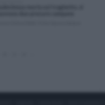
vedì 20 marzo 2025
udentessa morta sul traghetto, si
ovono due procure campane
ecesso di Aurora Bellini, 19 anni: disposta l'autopsia
20
21
22
»
ONTATTI
PUBBLICITÀ
LAVORA CON NOI
PRIVACY / COOKIE POLICY