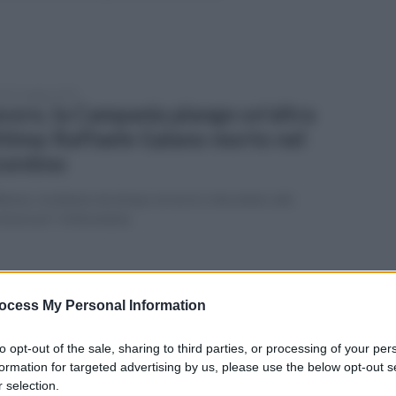
edì 5 maggio 2025
voro, la Campania piange un'altra
ttima: Raffaele Galano morto nel
centino
8enne, residente da tempo al nord, è deceduto alla
istoncavi" di Brendola
erdì 2 maggio 2025
lstrada: controlli ai mezzi pesanti
ocess My Personal Information
asporto merci e autobus
to opt-out of the sale, sharing to third parties, or processing of your per
pagna Roadpol "Truck & bus"
formation for targeted advertising by us, please use the below opt-out s
 selection.