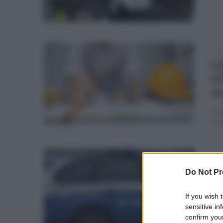
lun
La
vi
vi
Il 5
"Ar
ven
Po
Do Not Pr
tr
If you wish 
Cam
sensitive in
confirm your