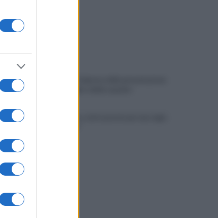
Avellino: è il giorno della presentazione
delle maglie e della squadra
Tony Prisco, tutto pronto per una regia
da "Oscar"