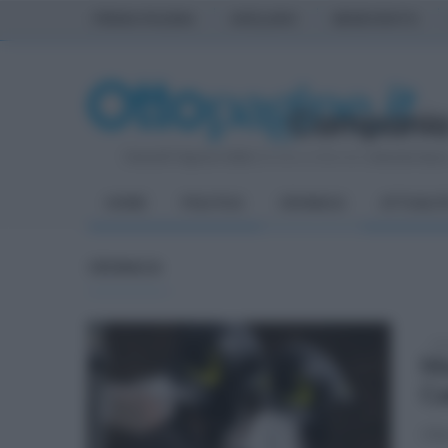
PRIMA PAGINA
AVELLINO
BENEVENTO
Venerdì 7 Agosto 2026
| Direttore Editoriale:
Antonio Sass
HOME
POLITICA
CRONACA
ATTUALIT
CRONACA
mar
Mo
Ca
Oltr