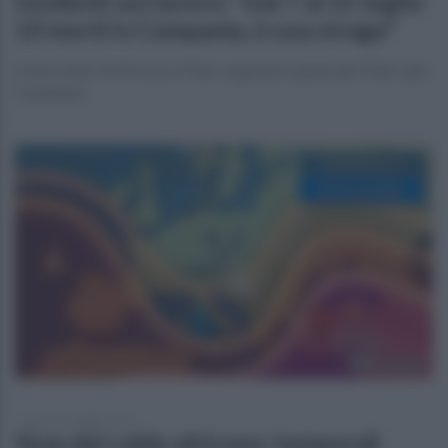
Incidenti sul lavoro: "Dal 7 al 25 luglio
10 morti in Campania, è una strage"
L'intervento di Vincenzo Maio segretario generale Fillea Cgil
Campania
giovedì 24 luglio 2025
Stop del caldo africano: temporali