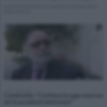
L'operazione della Polizia in Campania: sequestrate anche
2mila schede sim
sabato 12 luglio 2025
Ciambriello: "Continua la saga onerosa
dei braccialetti elettronici"