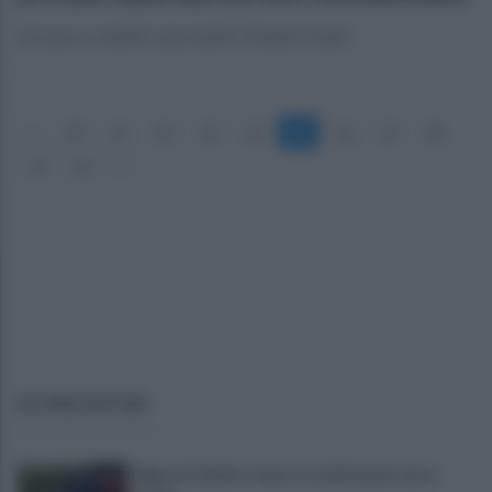
Un nuovo schiaffo ai prodotti "Made in Italy"
«
10
11
12
13
14
15
16
17
18
19
20
»
ULTIME NOTIZIE
Migranti, Berlino riapre i trasferimenti verso