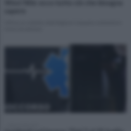
West Nile: ecco tutto ciò che bisogna
sapere
Diffuso un volantino della Regione Campania contenente le
misure da adottare
sabato 26 luglio 2025