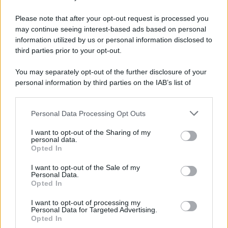
Witness diventi obbligatorio»
Please note that after your opt-out request is processed you
may continue seeing interest-based ads based on personal
information utilized by us or personal information disclosed to
third parties prior to your opt-out.
You may separately opt-out of the further disclosure of your
personal information by third parties on the IAB’s list of
downstream participants.
Personal Data Processing Opt Outs
This information may also be disclosed by us to third parties
on the IAB’s List of Downstream Participants that may further
I want to opt-out of the Sharing of my
disclose it to other third parties.
personal data.
Opted In
Please note that this website/app uses one or more Google
services and may gather and store information including but
I want to opt-out of the Sale of my
Personal Data.
not limited to your visit or usage behaviour. You may click to
Opted In
grant or deny consent to Google and its third-party tags to
use your data for below specified purposes in below Google
I want to opt-out of processing my
consent section.
Personal Data for Targeted Advertising.
Opted In