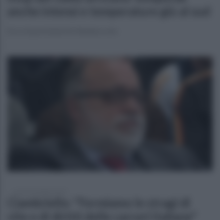
anche intensi e temperature giù al sud
Ecco le previsioni di 3meteo.com
venerdì 18 luglio 2025
Ciambriello: "Fermiamo le stragi di
vite e di diritti delle carceri italiane"