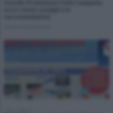
Incendi, Protezione Civile Campania:
ecco i nostri consigli e le
raccomandazioni
Cosa fare in caso di incendi
sabato 26 luglio 2025