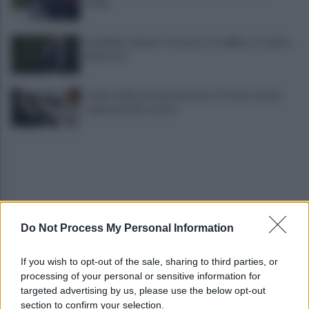
l’Italia
Joe Biden, Hunter: «Il cancro si è diffuso, è molto
doloroso»
Codice della strada, patente a 17 anni e nuove
regole per bici e moto
Do Not Process My Personal Information
Iran, il dopo Khamenei è già un rebus: i nomi per la
If you wish to opt-out of the sale, sharing to third parties, or
successione
processing of your personal or sensitive information for
targeted advertising by us, please use the below opt-out
section to confirm your selection.
Scambio di embrioni nella Pma, Greco: «Il sistema