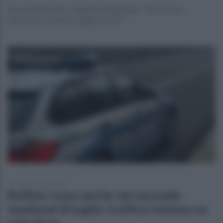
Sono insufficienti. L'appello del garante: "Perché non
interviene il ministro degli interni?"
venerdì 11 luglio 2025
Bollino rosso anche nel secondo
weekend di luglio: traffico intenso su
rete Anas