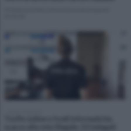
Mobilitazione della conferenza nazionale dei garanti
territoriali
domenica 13 luglio 2025
Truffe online e frodi informatiche,
scacco alla rete illegale: 23 indagati