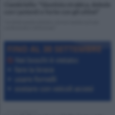
Ciambriello: "Giustizia strabica, debole
con i potenti e forte con gli ultimi"
"Un diritto penale simbolico, che non rispetta i principi
costituzionali e i diritti umani"
mercoledì 30 luglio 2025