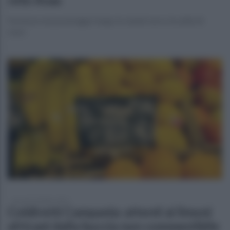
Partenze nel pomeriggio lungo le statali verso località di
mare
giovedì 10 luglio 2025
Coldiretti Campania: attenti ai limoni
africani dalla buccia non commestibile