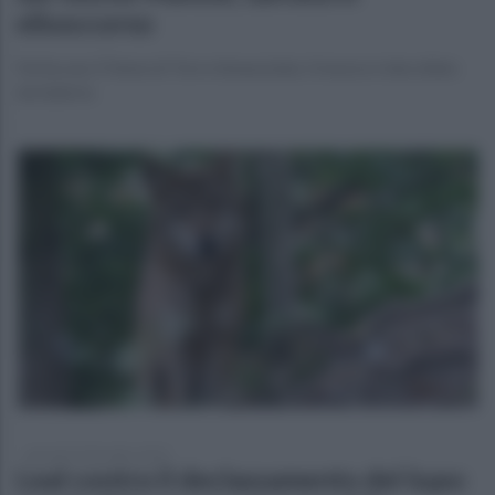
elisoccorso
Ferita una 57enne di Torre Annunziata: il mezzo è decollato
da Salerno
giovedì 25 dicembre 2025
Leal contro il declassamento del lupo: