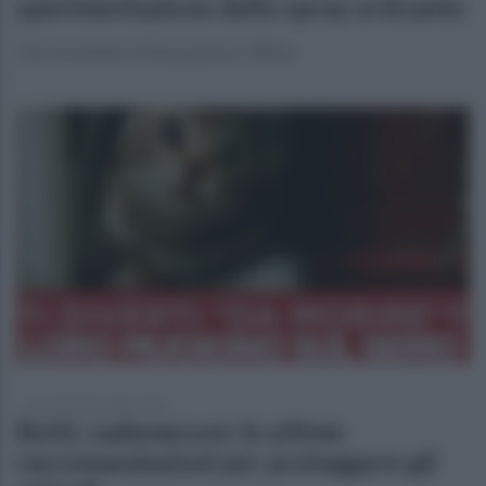
sperimentazione dello spray urticante
Uno strumento di dissuasione e difesa
martedì 30 dicembre 2025
Botti, vademecum: le ultime
raccomandazioni per proteggere gli