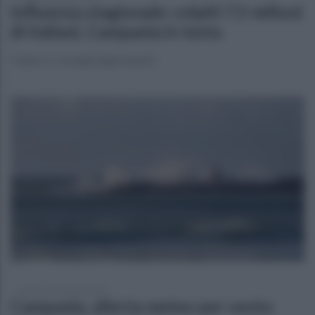
Influenza stagionale: colpiti 7,5 milioni
di italiani, Campania in testa
Il dato e i consigli degli esperti
mercoledì 7 gennaio 2026
Campania, allerta meteo per vento