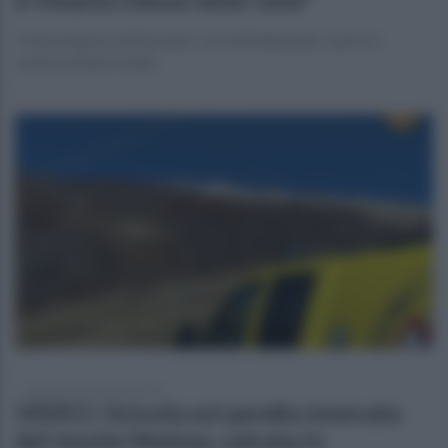
Triste bilancio di fine anno: sovraffollamento, suicisi e
carenza di personale
domenica 28 dicembre 2025
VIDEO | Scivola sul pendio innevato
del monte Matese, salvata in