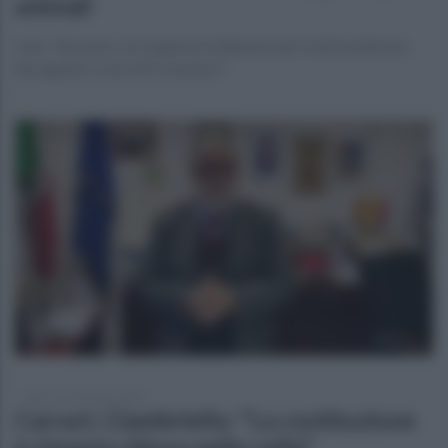
animali
Leal: "Servono con urgenza ordinanze anti-botti totali non
derogabili, controlli e sanzioni"
lunedì 29 dicembre 2025
Carceri, Ciambriello: "La costituzione
è rimasta chiusa nelle celle"