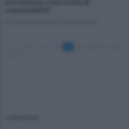
una rinuncia, è una scelta di
responsabilità"
"A mezzanotte brindiamo. Loro vanno in panico"
«
5
6
7
8
9
10
11
12
13
14
15
»
ULTIME NOTIZIE