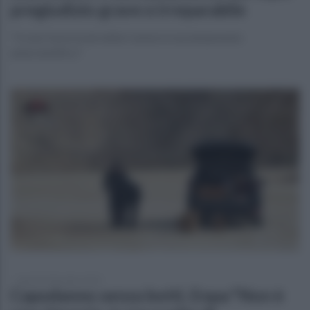
pregiudizio grave e irreparabile
"Il voto favorevole della Camera è assolutamente
antiscientifico"
lunedì 22 dicembre 2025
Capodanno senza botti, Enpa:"Non è