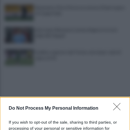
Benevento, Floro Flores ne convoca 25 per la gara
di Coppa Italia
Infortunio Marianucci, prima diagnosi: la nota
della SSC Napoli
Avellino superato dal Torino solo dopo i calci di
rigore (2-4)
Do Not Process My Personal Information
Trattore si ribalta, agricoltore resta schiacciato
If you wish to opt-out of the sale, sharing to third parties, or
e muore
processing of your personal or sensitive information for