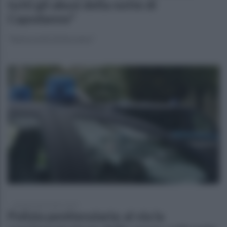
tutti gli abusi della notte di
Capodanno"
"Basta botti di fine anno"
martedì 30 dicembre 2025
Polizia penitenziaria: al via la