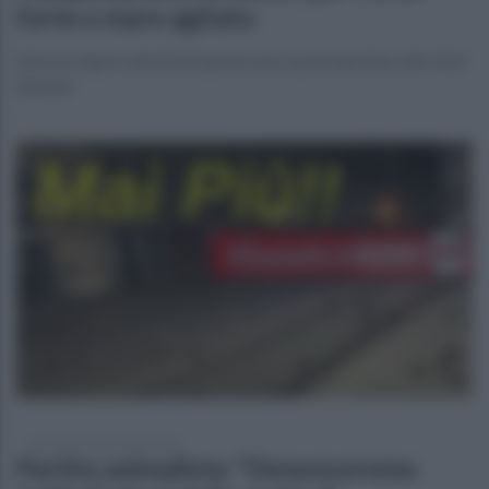
forte e mare agitato
Entra in vigore alle 20 di questa sera e permane fino alle 14 di
domani
mercoledì 31 dicembre 2025
Partito animalista: "Denunceremo