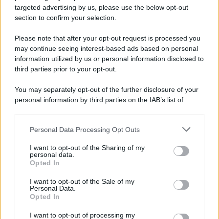
targeted advertising by us, please use the below opt-out
section to confirm your selection.
Controlli sulle onoranze funebri: tre imprenditori
denunciate, attività chiuse
Please note that after your opt-out request is processed you
may continue seeing interest-based ads based on personal
information utilized by us or personal information disclosed to
third parties prior to your opt-out.
You may separately opt-out of the further disclosure of your
personal information by third parties on the IAB’s list of
downstream participants.
Personal Data Processing Opt Outs
This information may also be disclosed by us to third parties
on the IAB’s List of Downstream Participants that may further
I want to opt-out of the Sharing of my
disclose it to other third parties.
personal data.
Opted In
Please note that this website/app uses one or more Google
services and may gather and store information including but
I want to opt-out of the Sale of my
Personal Data.
not limited to your visit or usage behaviour. You may click to
Opted In
grant or deny consent to Google and its third-party tags to
use your data for below specified purposes in below Google
I want to opt-out of processing my