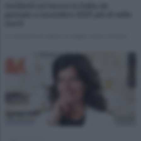
Incidenti sul lavoro in Italia: da
gennaio a novembre 2025 più di mille
morti
La Campania tra le regioni con maggior numero di vittime
lunedì 12 gennaio 2026