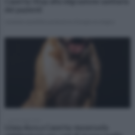
Caserta: Stop alla migrazione sanitaria
dei pazienti
L'azienda ospedaliera potenzia la chirurgia oncologica
martedì 4 giugno 2024
Linea dura a Caserta: museruola