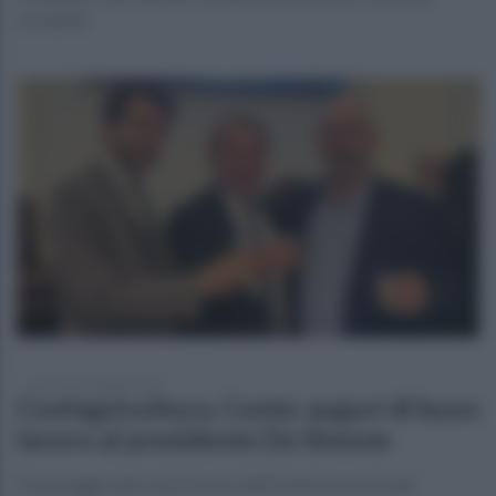
comunità
martedì 28 maggio 2024
Confagricoltura, Conte: auguri di buon
lavoro al presidente De Simone
Il messaggio del commissario dell’Unione provinciale