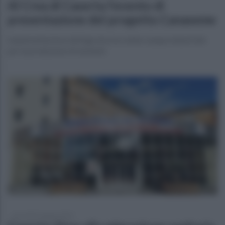
Al Crea di Caserta l’evento di
presentazione del progetto Canaseme
Implementazione dell'agrotecnica della canapa industriale
per la produzione di semente
mercoledì 5 giugno 2024