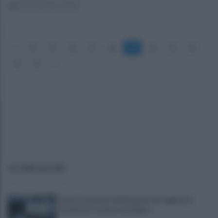
agricoltori di Caserta
«
34
35
36
37
38
39
40
41
42
43
44
»
ULTIME NOTIZIE
Scacco ai furbetti dell'imposta di soggiorno:
recuperate somme mai pagate