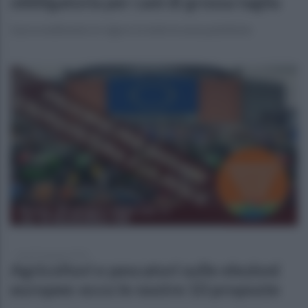
obbligatoria per cani di grossa taglia
Il provvedimento in vigore in tutte le aree pubbliche
lunedì 3 giugno 2024
Agricoltori e pescatori sulle elezioni
europee: ecco le nostre 10 proposte