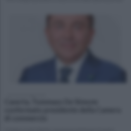
mercoledì 29 maggio 2024
Caserta, Tommaso De Simone
confermato presidente della Camera
di commercio
Il sindaco Carlo Marino: una buona notizia per la nostra