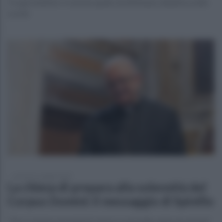
Tra gli obiettivi c'è anche quello di effettuare didattica nelle
scuole
venerdì 31 maggio 2024
La chiesa di prepara alla solennità del
Corpus Domini: il messaggio di Spinillo
"Dio è sempre presente in mezzo a noi nella santa eucaristia"