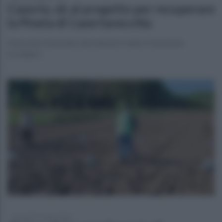
Caserta, ok al progetto per recuperare
la Pineta di Casertavecchia
Intervento finanziato dal ministero della Transizione
ecologica
mercoledì 5 giugno 2024