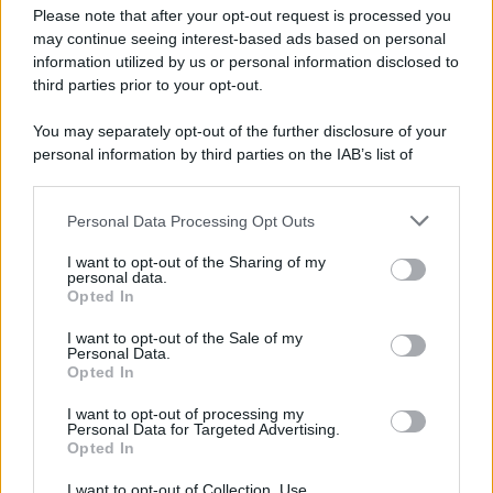
Please note that after your opt-out request is processed you
may continue seeing interest-based ads based on personal
information utilized by us or personal information disclosed to
third parties prior to your opt-out.
You may separately opt-out of the further disclosure of your
personal information by third parties on the IAB’s list of
downstream participants.
Personal Data Processing Opt Outs
This information may also be disclosed by us to third parties
on the IAB’s List of Downstream Participants that may further
I want to opt-out of the Sharing of my
disclose it to other third parties.
personal data.
Opted In
Please note that this website/app uses one or more Google
services and may gather and store information including but
I want to opt-out of the Sale of my
Personal Data.
not limited to your visit or usage behaviour. You may click to
Opted In
grant or deny consent to Google and its third-party tags to
use your data for below specified purposes in below Google
I want to opt-out of processing my
consent section.
Personal Data for Targeted Advertising.
Opted In
I want to opt-out of Collection, Use,