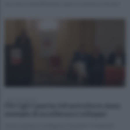
Una misura straordinaria per riaprire la speranza in Europa
lunedì 3 giugno 2024
Filt Cgil Caserta: infrastrutture siano
esempio di eccellenza e sviluppo
Tavola rotonda con la Regione. Pascarella: "Completare