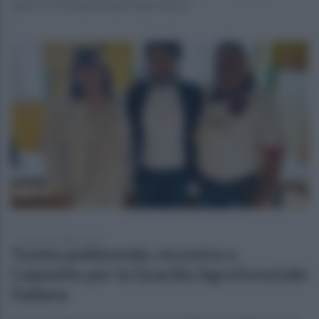
opere è di fondamentale importanza"
venerdì 31 maggio 2024
Tutela ambientale, incontro a
Caianello per la Guardia Agroforestale
Italiana