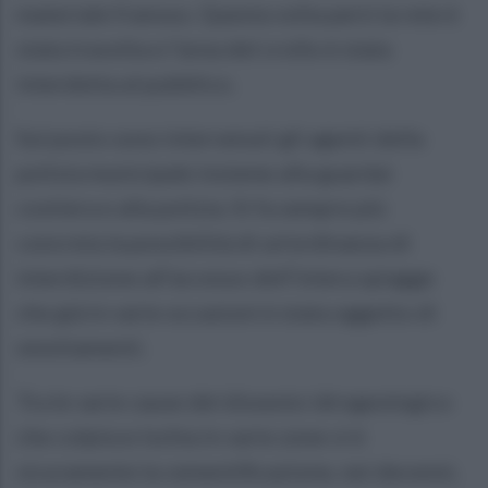
materiale franoso. Questa volta però la rete è
stata travolta e l’area del crollo è stata
interdetta al pubblico.
Sul posto sono intervenuti gli agenti della
polizia municipale insieme alla guardai
costiera e alla polizia. Si fa sempre più
concreta la possibilità di un’ordinanza di
interdizione all’accesso dell’intera spiagge
che già in varie occasioni è stata oggetto di
smottamenti.
Tra le varie cause del dissesto idrogeologico
che colpisce Ischia in varie zone vi è
sicuramente la cementificazione, nei decenni,