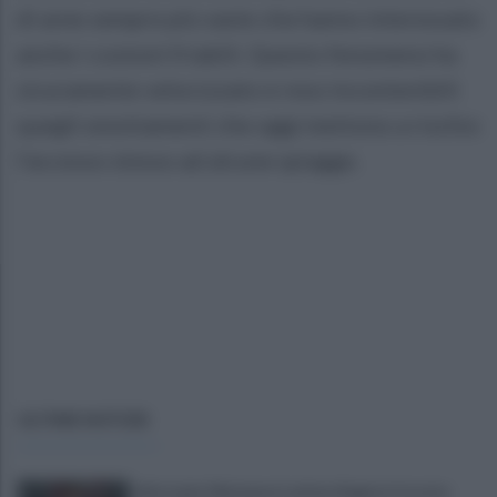
di aree sempre più vaste che hanno interessato
anche i costoni friabili. Questo fenomeno ha
sicuramente velocizzato e reso incontenibili
quegli smottamenti che oggi mettono a rischio
l’accesso stesso ad alcune spiagge.
ULTIME NOTIZIE
Infortunio Marianucci, prima diagnosi: la nota