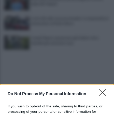
della SSC Napoli
Controlli sulle onoranze funebri: tre imprenditori
denunciate, attività chiuse
Campi Flegrei, aumentano gli sfollati: oltre
duemila persone fuori casa
Do Not Process My Personal Information
Napoli-Celta Vigo 1-1: termina in pari il secondo
test in Abruzzo
If you wish to opt-out of the sale, sharing to third parties, or
processing of your personal or sensitive information for