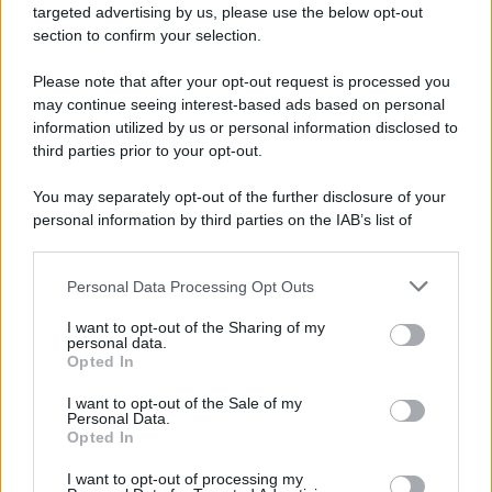
Lukaku verso il Fenerbache: ha l'accordo col club
targeted advertising by us, please use the below opt-out
section to confirm your selection.
Please note that after your opt-out request is processed you
may continue seeing interest-based ads based on personal
information utilized by us or personal information disclosed to
third parties prior to your opt-out.
You may separately opt-out of the further disclosure of your
personal information by third parties on the IAB’s list of
downstream participants.
Personal Data Processing Opt Outs
This information may also be disclosed by us to third parties
on the IAB’s List of Downstream Participants that may further
I want to opt-out of the Sharing of my
disclose it to other third parties.
personal data.
Opted In
Please note that this website/app uses one or more Google
services and may gather and store information including but
I want to opt-out of the Sale of my
Personal Data.
not limited to your visit or usage behaviour. You may click to
Opted In
grant or deny consent to Google and its third-party tags to
use your data for below specified purposes in below Google
I want to opt-out of processing my
consent section.