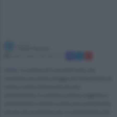
a cura di
Claudio Mazzone
martedì 18 agosto 2020 alle 10:18
Ischia
.
Il costone di Cava dell’isola, che
sormonta uno delle spiagge più frequentate di
Ischia, è stato interessato da uno
smottamento. Il costone è spesso soggetto a
smottamenti e infatti a valle sono posizionate
alcune reti protettive per il contenimento del