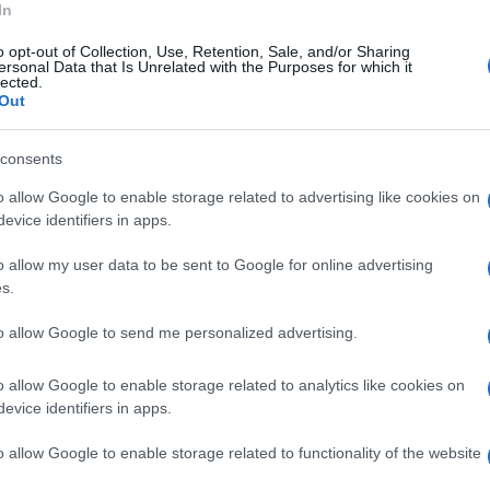
In
rea dei Campi Flegrei. "Abbiamo già osservato
o opt-out of Collection, Use, Retention, Sale, and/or Sharing
 e a maggio 2024, e l’attività sismica sembra
ersonal Data that Is Unrelated with the Purposes for which it
lected.
marzo 2025", ha dichiarato la direttrice del
Out
, nonostante la sequenza sismica in corso, non
consents
minente eruzione vulcanica. "I nostri dati non
alla superficie", ha chiarito Bianco, spiegando
o allow Google to enable storage related to advertising like cookies on
evice identifiers in apps.
lita del magma, un fenomeno che, al momento,
o allow my user data to be sent to Google for online advertising
s.
ori è la relazione tra il terremoto e la
to allow Google to send me personalized advertising.
ato una variazione significativa della
o allow Google to enable storage related to analytics like cookies on
Solfatara, tra i più elevati valori mai
evice identifiers in apps.
direttore dell'Osservatorio Vesuviano. La
o allow Google to enable storage related to functionality of the website
e, pur essendo una caratteristica del