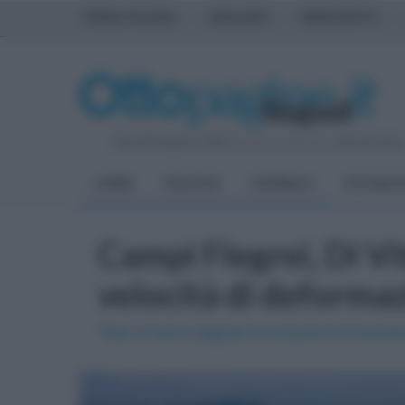
PRIMA PAGINA
AVELLINO
BENEVENTO
Giovedì 6 Agosto 2026
| Direttore Editoriale:
Antonio Sass
HOME
POLITICA
CRONACA
ATTUALIT
Campi Flegrei, Di Vi
velocità di deformaz
"Non ci sono segnali di eruzione imminente