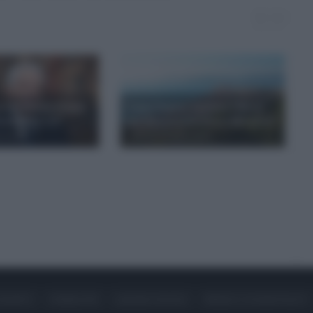
, Mattarella chiama
Campi Flegrei, Ciciliano: "Serve
ino alla Città"
mettere in sicurezza le abitazioni"
zo 2025
giovedì 13 marzo 2025
ONTATTI
PUBBLICITÀ
LAVORA CON NOI
PRIVACY / COOKIE POLICY