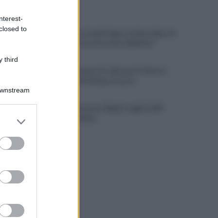
ULTIME NOTIZIE
nterest-
closed to
Terremoto Campi Flegrei, sindaci delusi al
Governo: "Ora interventi definitivi"
 third
Napoli-Osasuna 2-1: gli azzurri vincono
nel segno di Politano e Lucca
Downstream
Napoli - Osasuna: Allegri sceglie il 433.
er and store
Out Mctominay
to grant or
ed purposes