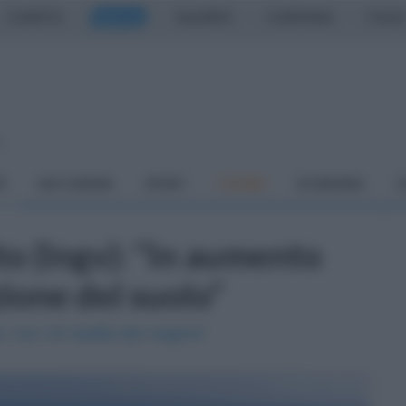
CASERTA
NAPOLI
SALERNO
CAMPANIA
ITALIA
o
À
DAI COMUNI
SPORT
CUCINA
ECONOMIA
C
to (Ingv): "In aumento
ione del suolo"
: non c'è risalita del magma"