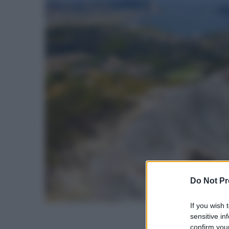
Do Not Pr
If you wish 
sensitive in
confirm your