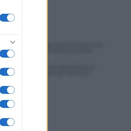
Campi Flegrei, il piano del Governo: nodo
abusi edilizi e promessa nuovi fondi
Gutierrez saluta Napoli: la lettera di
ringraziamento per i tifosi azzurri