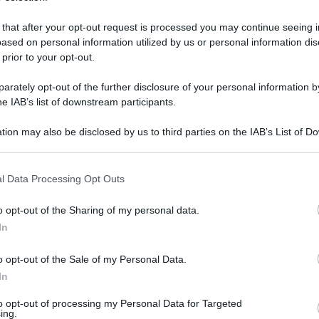
 that after your opt-out request is processed you may continue seeing i
ased on personal information utilized by us or personal information dis
 prior to your opt-out.
rately opt-out of the further disclosure of your personal information by
he IAB’s list of downstream participants.
tion may also be disclosed by us to third parties on the IAB’s List of 
 that may further disclose it to other third parties.
 that this website/app uses one or more Google services and may gath
l Data Processing Opt Outs
including but not limited to your visit or usage behaviour. You may click 
 to Google and its third-party tags to use your data for below specifi
3 marzo 2025 alle 11:41
o opt-out of the Sharing of my personal data.
ogle consent section.
In
nutasi presso l’Osservatorio Vesuviano, i
o opt-out of the Sale of my Personal Data.
Geofisica e Vulcanologia (Ingv), Mauro Di Vito
In
nti dettagli sull’evento. In particolare,
to opt-out of processing my Personal Data for Targeted
cia parte di una serie di intensificazioni del
ing.