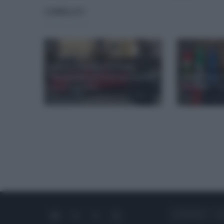
CORRELATI
Scossa a Napoli e nei Campi
Flegrei: 13 le persone in ospedale,
Campi Flegrei
tra cui un bimbo
Manfredi: "Vic
giovedì 13 marzo 2025
giovedì 13 mar
CHI SIAMO
C