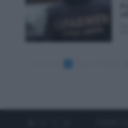
Pr
ut
Seco
grif
«
1
2
3
4
5
6
7
8
9
1
CHI SIAMO
C