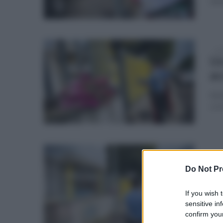
deli
ven
Un
ac
Raff
cort
ven
Me
Do Not Pr
ve
If you wish 
Diss
sensitive in
doce
confirm your