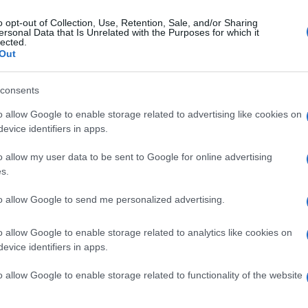
o opt-out of Collection, Use, Retention, Sale, and/or Sharing
ersonal Data that Is Unrelated with the Purposes for which it
coledì 28 settembre 2022
lected.
ofessore trovato morto nel cortile
Out
lla scuola, è giallo nel napoletano
consents
corpo dell'uomo ferite di arma da taglio. Si indaga
o allow Google to enable storage related to advertising like cookies on
evice identifiers in apps.
o allow my user data to be sent to Google for online advertising
s.
vedì 8 settembre 2022
 giallo di Alfredo: era scomparso a fine
to allow Google to send me personalized advertising.
glio, è stato trovato cadavere
o allow Google to enable storage related to analytics like cookies on
acabro rinvenimento ai confini tra Melito e il quartiere
evice identifiers in apps.
pia, alla periferia di Napoli.
o allow Google to enable storage related to functionality of the website