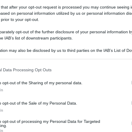
 that after your opt-out request is processed you may continue seeing i
ased on personal information utilized by us or personal information dis
 prior to your opt-out.
vedì 29 settembre 2022
of ucciso a scuola, fermato un bidello:
rately opt-out of the further disclosure of your personal information by
ntro di lui gravissimi indizi
he IAB’s list of downstream participants.
to di Napoli: decisive per la svolta nelle indagini le tracce di
tion may also be disclosed by us to third parties on the IAB’s List of 
ue sul corpo della vittima
 that may further disclose it to other third parties.
 that this website/app uses one or more Google services and may gath
l Data Processing Opt Outs
including but not limited to your visit or usage behaviour. You may click 
 to Google and its third-party tags to use your data for below specifi
o opt-out of the Sharing of my personal data.
coledì 28 settembre 2022
ogle consent section.
segnante ucciso a scuola. "L'hanno
In
mazzato come un cane nel cortile"
o opt-out of the Sale of my Personal Data.
In
sfogo su Facebook di un cugino di Marcello Toscano
segnante di 64 anni morto a Melito
to opt-out of processing my Personal Data for Targeted
ing.
In