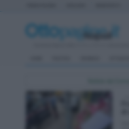
PRIMA PAGINA
AVELLINO
BENEVENTO
Domenica 9 Agosto 2026
| Direttore Editoriale:
Antonio Sas
HOME
POLITICA
CRONACA
ATTUALIT
Notizie dal Com
sab
Pr
di
Nell