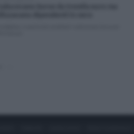
oducevano borse da tremila euro ma
ilizzavano dipendenti in nero
ndigliano, scoperta dei carabinieri: realizzavano borse per
fe francese
0
»
ONTATTI
PUBBLICITÀ
LAVORA CON NOI
PRIVACY / COOKIE POLICY