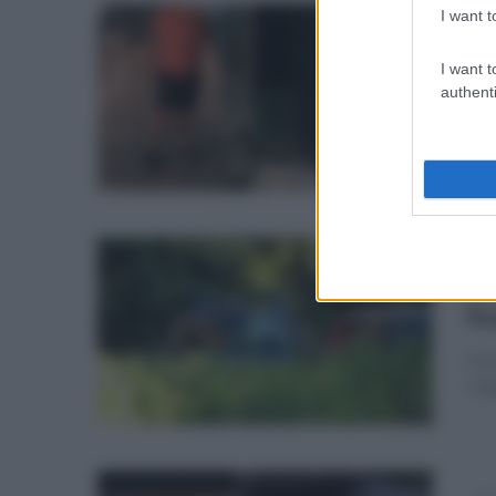
I want t
ven
Me
I want t
si
authenti
Il p
ven
Da
fi
Il t
viag
mer