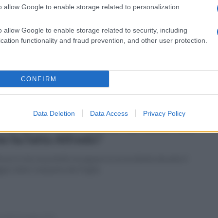
o allow Google to enable storage related to personalization.
erdì 19 agosto 2022
lito, bottiglia lanciata contro casa del
o allow Google to enable storage related to security, including
ndaco Mottola
cation functionality and fraud prevention, and other user protection.
resunto autore del gesto imprecava contro il primo cittadino
CONFIRM
Data Deletion
Data Access
Privacy Policy
erdì 12 agosto 2022
 sei giorni è scomparso nel nulla. Che
ne ha fatto Alfredo?
imore è che sia potutto incappare in un incidente durante il
gio dalla Campania alla Puglia
coledì 25 maggio 2022