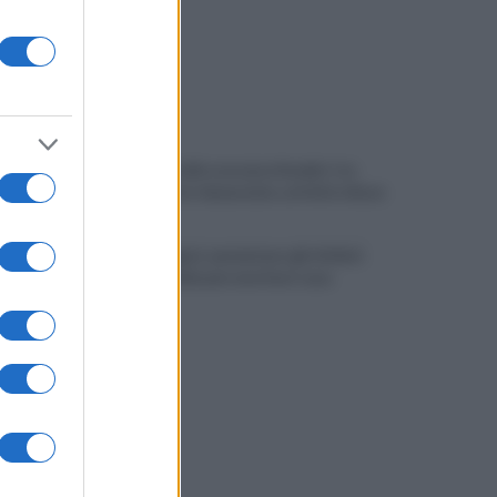
Controlli sulle onoranze funebri: tre
imprenditori denunciate, attività chiuse
Campi Flegrei, aumentano gli sfollati:
oltre duemila persone fuori casa