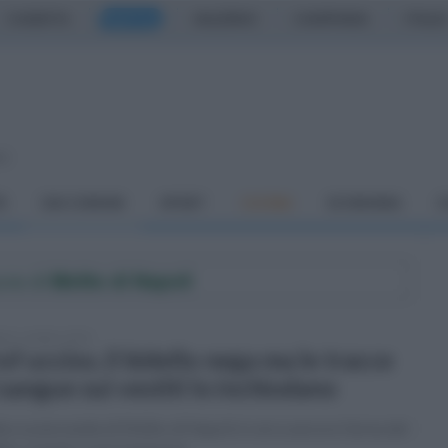
CASERTA
NAPOLI
SALERNO
CAMPANIA
ITALIA
so
À
DAI COMUNI
SPORT
CUCINA
ECONOMIA
C
une di
Melito di Napoli
ato 1 ottobre 2022
of ucciso, il bidello nega ma le tracce
 sangue sui vestiti lo inchiodano
a scuola media di Melito di Napoli si cerca ancora l'arma del