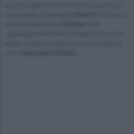
per due stagioni è stato direttore sportivo e
responsabile scouting del
Breno FC
in Serie D,
prima di passare alla
Triestina
come
responsabile dell’area scouting, incarico che
ha poi ricoperto anche nella scorsa stagione
con il
Lumezzane in Serie C
.