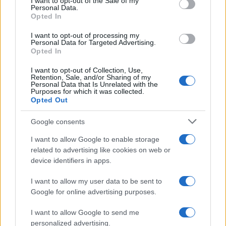
I want to opt-out of the Sale of my
Personal Data.
not limited to your visit or usage behaviour. You may click to
Opted In
grant or deny consent to Google and its third-party tags to
use your data for below specified purposes in below Google
I want to opt-out of processing my
consent section.
Personal Data for Targeted Advertising.
Opted In
I want to opt-out of Collection, Use,
Retention, Sale, and/or Sharing of my
Personal Data that Is Unrelated with the
Purposes for which it was collected.
Opted Out
Google consents
I want to allow Google to enable storage
related to advertising like cookies on web or
device identifiers in apps.
I want to allow my user data to be sent to
Google for online advertising purposes.
I want to allow Google to send me
personalized advertising.