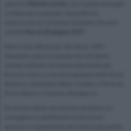
sportivo
Matteo Lovisa
, con il quale aveva già
collaborato in passato. Zanardini ha
sottoscritto un contratto biennale che avrà
validità
fino al 30 giugno 2027
.
Nato a Iseo (Brescia) il 30 marzo 1987,
Zanardini vanta un passato da calciatore,
avendo militato nel settore giovanile del
Brescia Calcio, e successivamente nelle fila di
Bellaria, Lumezzane, Bihor Oradea, UTA Arad,
Darfo Boario, Ciserano, Brusaporto.
Al termine della carriera da calciatore, ha
conseguito le abilitazioni di direttore
sportivo e responsabile del settore giovanile,