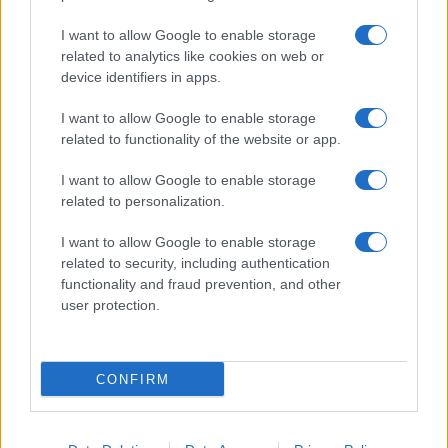
I want to allow Google to enable storage
related to analytics like cookies on web or
device identifiers in apps.
I want to allow Google to enable storage
related to functionality of the website or app.
I want to allow Google to enable storage
CHI SIAMO
CONTATTI
PUBBLICITÀ
LAVORA CON NOI
related to personalization.
PRIVACY / COOKIE POLICY
PREFERENZE PRIVACY
I want to allow Google to enable storage
OTTO CHANNEL
related to security, including authentication
functionality and fraud prevention, and other
user protection.
Registrazione del Tribunale di Avellino n. 331 del 23/11/1995
Iscritto al Registro degli Operatori di Comunicazione n. 37512
© Riproduzione Riservata – Ne è consentita esclusivamente una
CONFIRM
riproduzione parziale con citazione della fonte corretta
www.ottopagine.it