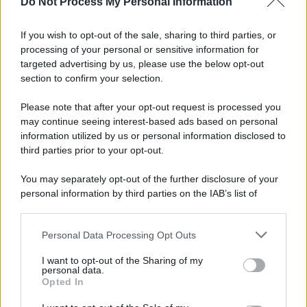
Do Not Process My Personal Information
Napoli locomotiva del Sud: il Pil cresce dell’1,5%
If you wish to opt-out of the sale, sharing to third parties, or
processing of your personal or sensitive information for
Spari durante la Notte Bianca, terrore a
targeted advertising by us, please use the below opt-out
Secondigliano
section to confirm your selection.
Please note that after your opt-out request is processed you
may continue seeing interest-based ads based on personal
information utilized by us or personal information disclosed to
third parties prior to your opt-out.
You may separately opt-out of the further disclosure of your
personal information by third parties on the IAB’s list of
downstream participants.
Personal Data Processing Opt Outs
This information may also be disclosed by us to third parties
on the IAB’s List of Downstream Participants that may further
I want to opt-out of the Sharing of my
disclose it to other third parties.
personal data.
Opted In
Please note that this website/app uses one or more Google
services and may gather and store information including but