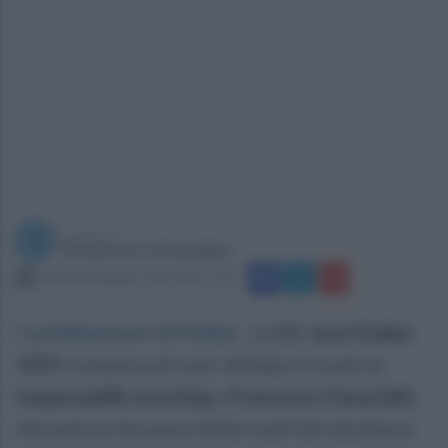
a cura di
Redazione Ottopagine
venerdì 20 giugno 2025 alle 17:01
Castellammare di Stabia
.
La
S.S. Juve Stabia
1907
comunica di aver affidato il ruolo di
responsabile scouting
a
Francesco Zanardini
,
che entra a far parte dello staff del direttore