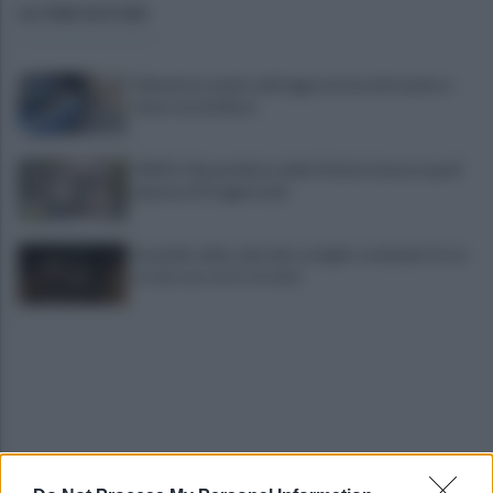
ULTIME NOTIZIE
Difende la madre dall'aggressione del madre e
viene accoltellato
VIDEO | Smantellata dalla Polizia la baraccopoli
abusiva di Poggioreale
Incendio nella sede del consiglio comunale: forse
è stato un corto circuito