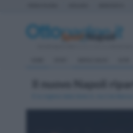
PRIMA PAGINA
AVELLINO
BENEVENTO
Giovedì 6 Agosto 2026
| Direttore Editoriale:
Antonio Sass
HOME
SPORT
NAPOLI CALCIO
ALTRI
Il nuovo Napoli ripar
È la migliore della Serie A, ma il ds Manna