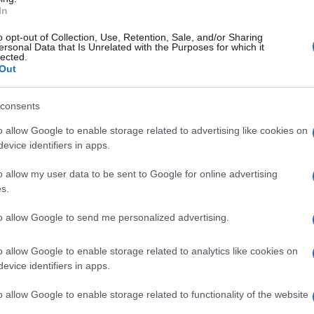
te nel girone unico. Evidentemente, il ds
In
amente più facile, visto che il reparto -
o opt-out of Collection, Use, Retention, Sale, and/or Sharing
ersonal Data that Is Unrelated with the Purposes for which it
 già consolidato. Verso la conferma sia
lected.
Out
di, sulle alternative. Andranno via Rafa Marin
i contratto. Il ds Manna ha già prenotato Luca
consents
e 2004 di piede destro. Un giovane che,
o allow Google to enable storage related to advertising like cookies on
ni, arriverà in azzurro per 9 milioni di euro.
evice identifiers in apps.
nche per il presente, visto che l’esperienza in
o allow my user data to be sent to Google for online advertising
e. Marianucci non occupa posto in lista ed
s.
nche con altre operazioni.
to allow Google to send me personalized advertising.
e, di maggiore peso e più importante, che si
o allow Google to enable storage related to analytics like cookies on
e a Rrahmani. L’obiettivo del club azzurro è di
evice identifiers in apps.
osovaro, che si avvia verso i 30 anni. Piace
o allow Google to enable storage related to functionality of the website
us, che ha sicuramente esperienza e un