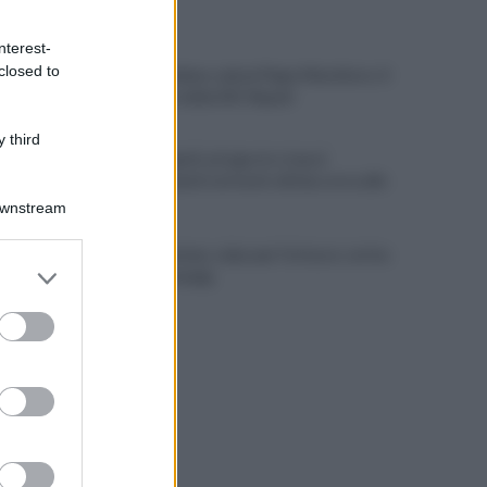
ULTIME NOTIZIE
nterest-
closed to
Il calcio italiano saluta Pippo Marchioro: il
messaggio della SSC Napoli
 third
Linea 1 Napoli, ad agosto stop ai
prolungamenti notturni: ultima corsa alle
23
Downstream
Napoli Women, colpo per l'attacco: arriva
er and store
Chanté Dompig
to grant or
ed purposes