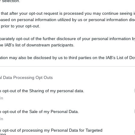
 selection.
 that after your opt-out request is processed you may continue seeing i
ased on personal information utilized by us or personal information dis
 prior to your opt-out.
rately opt-out of the further disclosure of your personal information by
he IAB’s list of downstream participants.
tion may also be disclosed by us to third parties on the IAB’s List of 
 that may further disclose it to other third parties.
 marzo 2025 alle 13:21
 that this website/app uses one or more Google services and may gath
l Data Processing Opt Outs
including but not limited to your visit or usage behaviour. You may click 
 to Google and its third-party tags to use your data for below specifi
l campionato: 23 gol subiti, nonostante la
o opt-out of the Sharing of my personal data.
ogle consent section.
In
ne di andata. Tuttavia il rendimento è
dra di Conte di rimanere al secondo posto
o opt-out of the Sale of my Personal Data.
polista. Eppure, proprio dalla retroguardia si
In
ro: quella che con ogni probabilità giocherà la
to opt-out of processing my Personal Data for Targeted
ing.