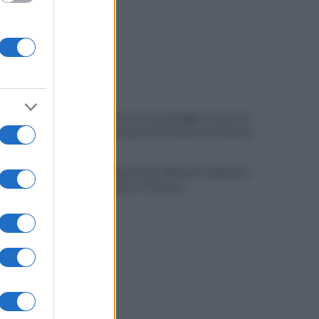
Allenamento sotto la pioggia a Castel di
Sangro: in campo Mctominay e De Bruyne
Spiagge Napoli: blitz ASIA per l'ambiente
a San Giovanni a Teduccio