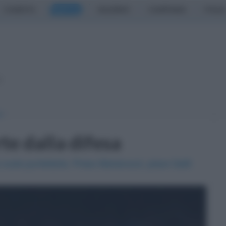
CASERTA
NAPOLI
SALERNO
CAMPANIA
ITALIA
o
te dalla difesa
 vuole puntellarla. Preso Marianucci, piace Gatti