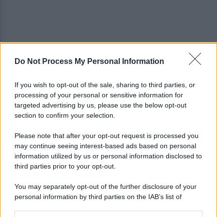
Do Not Process My Personal Information
Restyling Maradona? Il Napoli ha le idee chiare: la
posizione del club
If you wish to opt-out of the sale, sharing to third parties, or
processing of your personal or sensitive information for
Cappuccio bianco e machete, assalta il negozio:
targeted advertising by us, please use the below opt-out
incastrato dai video, arrestato
section to confirm your selection.
Please note that after your opt-out request is processed you
may continue seeing interest-based ads based on personal
information utilized by us or personal information disclosed to
third parties prior to your opt-out.
You may separately opt-out of the further disclosure of your
personal information by third parties on the IAB’s list of
downstream participants.