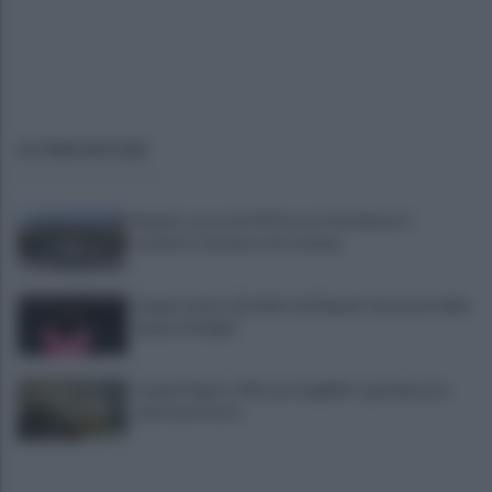
ULTIME NOTIZIE
Napoli, causa del 1976 costa 56 milioni: il
verdetto che pesa sul Comune
Lukaku vicino all'addio dal Napoli: dove potrebbe
andare il belga?
Campi Flegrei, 700 case inagibili e sgomberate:
sale la protesta