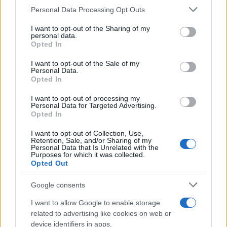
Personal Data Processing Opt Outs
This information may also be disclosed by us to third parties
on the IAB’s List of Downstream Participants that may further
I want to opt-out of the Sharing of my
disclose it to other third parties.
personal data.
Opted In
Please note that this website/app uses one or more Google
services and may gather and store information including but
I want to opt-out of the Sale of my
Personal Data.
not limited to your visit or usage behaviour. You may click to
Opted In
grant or deny consent to Google and its third-party tags to
use your data for below specified purposes in below Google
I want to opt-out of processing my
consent section.
Personal Data for Targeted Advertising.
Opted In
I want to opt-out of Collection, Use,
Retention, Sale, and/or Sharing of my
Personal Data that Is Unrelated with the
Purposes for which it was collected.
Opted Out
Google consents
I want to allow Google to enable storage
related to advertising like cookies on web or
device identifiers in apps.