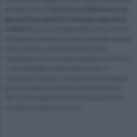
problemi fisici.
E poi l'arrivo di Marianucci, un
giovane di prospettiva che ha già esperienza
in Serie A
. E poi la ciliegina sulla torta: l'arrivo
di Beukema, che sarà il quinto centrale, ma non
certo l'ultimo come importanza. Anzi,
l'olandese è la primissima alternativa in difesa
e sarà impiegato nelle rotazioni per la
Champions League, con la potenzialità giusta
per poter ambire anche al posto da titolare.
Per Conte la garanzia di una difesa più forte
sin dal primo giorno di ritiro.