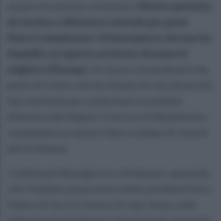
azzurro ha dovuto inventarsi
Olivera spostato
da terzino a difensore centrale per poter
finire il campionato. Un'emergenza che non ha
impedito al reparto arretrato di essere il
migliore d'Europa
. Un lavoro straordinario da
parte di Conte, che ha chiesto di non dover più
fare alchimie per confermare la solidità
difensiva del Napoli. E l'arrivo di Beukema ha
completato un lavoro fatto a tempo di record
dal ds Manna.
Confermati Buongiorno e Rrahmani, sperando
che l'italiano possa avere meno problemi fisici.
Dietro di loro il rinnovo di Juan Jesus, utile
nella passata stagione e che ha avuto anche lui