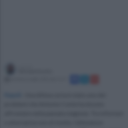
a cura di
Giovanni Scotto
domenica 6 luglio 2025 alle 11:37
Napoli
.
Una difesa corta è stato uno dei
problemi che Antonio Conte ha dovuto
affrontare nella passata stagione. Tra infortuni
e alternative non di livello, l'allenatore