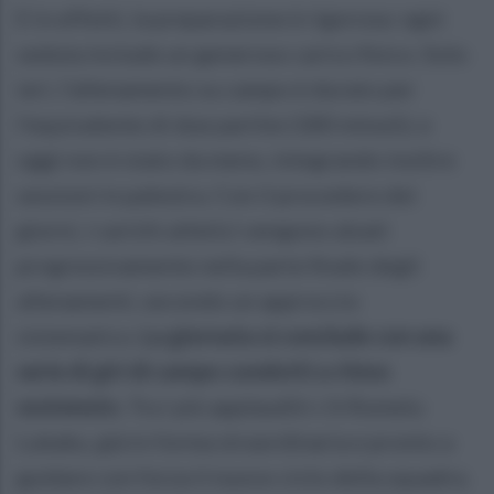
E in effetti, la preparazione è rigorosa: ogni
seduta include un generoso carico fisico. Solo
ieri, l’allenamento su campo è durato per
l’equivalente di due partite (180 minuti), e
oggi non è stato da meno, integrando inoltre
sessioni in palestra. Con il procedere dei
giorni, i carichi atletici vengono alzati
progressivamente nella parte finale degli
allenamenti, secondo un approccio
sistematico.
La giornata si conclude con una
serie di giri di campo condotti a ritmo
sostenuto.
Tra i più applauditi c’è Romelu
Lukaku, già in forma straordinaria e pronto a
guidare con forza il nuovo ciclo della squadra.