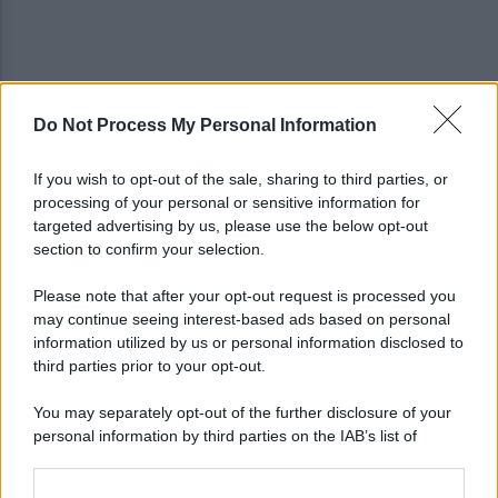
Do Not Process My Personal Information
Allenamento sotto la pioggia a Castel di Sangro:
in campo Mctominay e De Bruyne
If you wish to opt-out of the sale, sharing to third parties, or
processing of your personal or sensitive information for
Spiagge Napoli: blitz ASIA per l'ambiente a San
targeted advertising by us, please use the below opt-out
Giovanni a Teduccio
section to confirm your selection.
Please note that after your opt-out request is processed you
may continue seeing interest-based ads based on personal
information utilized by us or personal information disclosed to
third parties prior to your opt-out.
You may separately opt-out of the further disclosure of your
personal information by third parties on the IAB’s list of
downstream participants.