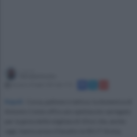
a cura di
Giovanni Scotto
domenica 20 luglio 2025 alle 17:21
Napoli
.
Corsa, pallone e tattica: la domenica di
Antonio Conte offre uno spettacolo variegato
per la gioia delle migliaia di tifosi che, anche
oggi, hanno preso d’assalto la SKI.IT Arena,