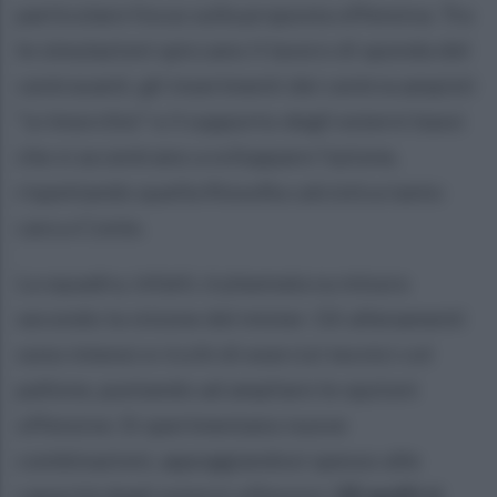
particolare focus sulla proposta offensiva. Tra
le simulazioni spiccano il lavoro di sponda del
centravanti, gli inserimenti dei centrocampisti
"a rimorchio" e il supporto degli esterni bassi
che si accentrano a sviluppare l’azione,
rispettando quella filosofia calcistica tanto
cara a Conte.
La squadra, infatti, è plasmata su misura
secondo la visione del mister. Gli allenamenti
sono intensi e ricchi di esercizi tecnici col
pallone, puntando ad ampliare le opzioni
offensive. Si sperimentano nuove
combinazioni, appoggiandosi spesso alle
capacità degli esterni offensivi.
Gli spalti si