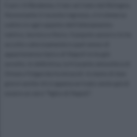
E poi c’è Beukema, il neo-arrivato dal Bologna.
Nonostante il recente ingresso, si è immerso
subito in ogni aspetto dell’allenamento:
tattico, tecnico e fisico. Il popolo azzurro lo ha
accolto calorosamente e quel senso di
appartenenza tipico di Napoli lo ha già
avvolto. In definitiva, la frizzante atmosfera di
Dimaro Folgarida fa miracoli: in meno di due
giorni anche chi è appena arrivato sente già di
essere un vero “figlio di Napoli”.