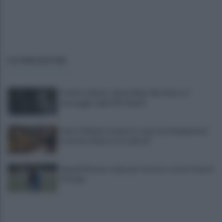
ULTIME NOTIZIE
Il calcio italiano saluta Pippo Marchioro: il
messaggio della SSC Napoli
Linea 1 Napoli, ad agosto stop ai prolungamenti
notturni: ultima corsa alle 23
Napoli Women, colpo per l'attacco: arriva Chanté
Dompig