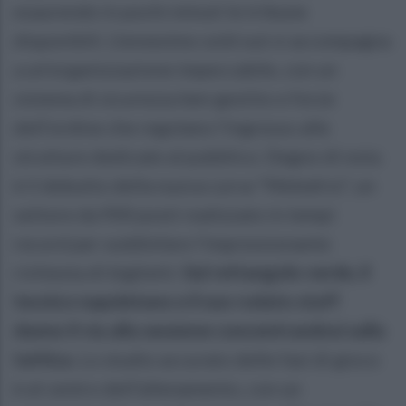
esaurendo in pochi minuti le tribune
disponibili. L’ennesimo sold out si accompagna
a un’organizzazione impeccabile, con un
sistema di sicurezza ben gestito e forze
dell’ordine che regolano l’ingresso alle
strutture dedicate al pubblico. Degno di nota
è il debutto della nuova curva "Meledrio", un
settore da 900 posti realizzato in tempi
record per soddisfare l’impressionante
richiesta di biglietti.
Sul rettangolo verde, il
tecnico napoletano e il suo rodato staff
danno il via alla sessione concentrandosi sulla
tattica.
Lo studio accurato delle fasi di gioco
è al centro dell’allenamento, con un