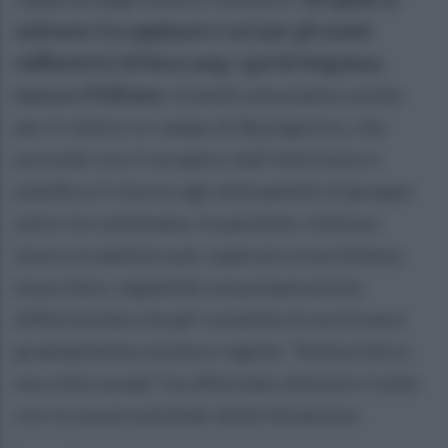
animano tra applausi e cori per gli assist
millimetrici di Noa Lang, i gol di Anguissa,
Lucca e Politano.
Grande entusiasmo anche
per il rientro in campo di Buongiorno, che
procede con il recupero dall’infortunio e
pianifica il ritorno agli allenamenti di gruppo
entro tre settimane. In parallelo, Gilmour
lavora in palestra per superare un problema
muscolare, seguendo una preparazione
differenziata che gli consente di avvicinarsi
gradualmente al pieno regime. "Amma fatica
ma cchiù assaje", ha affermato Antonio Conte
con la sua proverbiale determinazione.