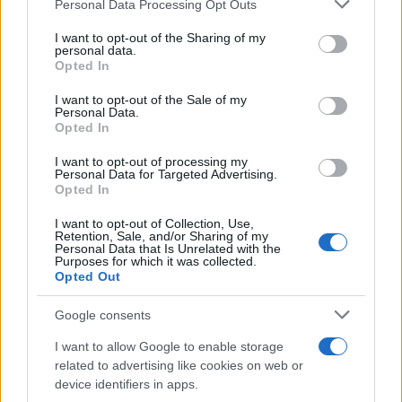
Personal Data Processing Opt Outs
This information may also be disclosed by us to third parties
on the IAB’s List of Downstream Participants that may further
I want to opt-out of the Sharing of my
disclose it to other third parties.
personal data.
Opted In
Please note that this website/app uses one or more Google
services and may gather and store information including but
I want to opt-out of the Sale of my
Personal Data.
not limited to your visit or usage behaviour. You may click to
Opted In
grant or deny consent to Google and its third-party tags to
use your data for below specified purposes in below Google
I want to opt-out of processing my
consent section.
Personal Data for Targeted Advertising.
Opted In
I want to opt-out of Collection, Use,
Retention, Sale, and/or Sharing of my
Personal Data that Is Unrelated with the
Purposes for which it was collected.
Opted Out
Google consents
I want to allow Google to enable storage
related to advertising like cookies on web or
device identifiers in apps.