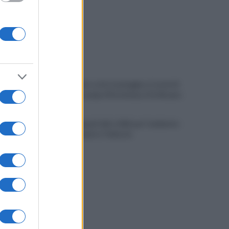
Allenamento sotto la pioggia a Castel di
Sangro: in campo Mctominay e De Bruyne
Spiagge Napoli: blitz ASIA per l'ambiente
a San Giovanni a Teduccio