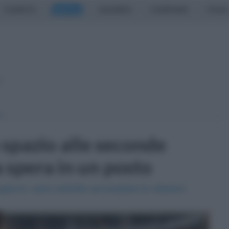
CASERTA
NAPOLI
SALERNO
CAMPANIA
ITALIA
o
 spazio alle seconde
 spera in un posto
orno: sarà costretto ad ampliare le rotazioni