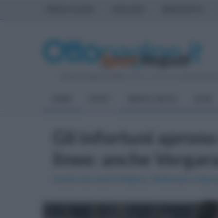
PRIMA PAGINA
AVELLINO
BENEVENTO
Giovedì 6 Agosto 2026
| Direttore Editoriale:
Antonio Sass
HOME
SPORT
NAPOLI CALCIO
ALTRI
Gli infortuni aprono
linee: anche Vergara
Conte non avrà Politano, Rrahmani e Buongi