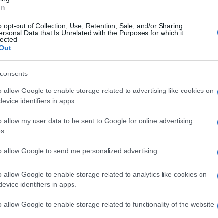
In
 anche Politano: per lui uno stop più breve, di
ncora fuori, con Conte che perde tre titolari.
o opt-out of Collection, Use, Retention, Sale, and/or Sharing
ersonal Data that Is Unrelated with the Purposes for which it
lected.
Buongiorno il 18 ottobre in casa del Torino.
Out
ricamente, alle cosiddette seconde linee.
consents
ituire Politano, ma c'è anche Lang - che fino
o allow Google to enable storage related to advertising like cookies on
sere utilizzato a sinistra.
A centrocampo il
evice identifiers in apps.
a scala posizioni il giovane Antonio Vergara,
o allow my user data to be sent to Google for online advertising
le rotazioni in attesa del ritorno dello
s.
 il big match contro l'Inter. La speranza di
to allow Google to send me personalized advertising.
er la gara contro la squadra di Chivu. E tra le
o allow Google to enable storage related to analytics like cookies on
mas, vero e proprio tuttofare della squadra
evice identifiers in apps.
o allow Google to enable storage related to functionality of the website