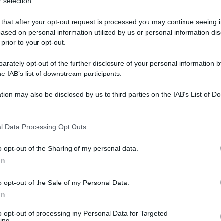
 selection.
 that after your opt-out request is processed you may continue seeing i
ased on personal information utilized by us or personal information dis
 prior to your opt-out.
rately opt-out of the further disclosure of your personal information by
he IAB’s list of downstream participants.
tion may also be disclosed by us to third parties on the IAB’s List of 
 that may further disclose it to other third parties.
 that this website/app uses one or more Google services and may gath
l Data Processing Opt Outs
including but not limited to your visit or usage behaviour. You may click 
 ottobre 2025 alle 11:43
 to Google and its third-party tags to use your data for below specifi
o opt-out of the Sharing of my personal data.
ogle consent section.
In
issa ieri con il suo Camerun, questa sera
o opt-out of the Sale of my Personal Data.
cendere in campo: il danese Hojlund e i due
In
pre Conte incrocia le dita: l'obiettivo in
to opt-out of processing my Personal Data for Targeted
 è non avere altri infortuni.
Ieri il Napoli ha
ing.