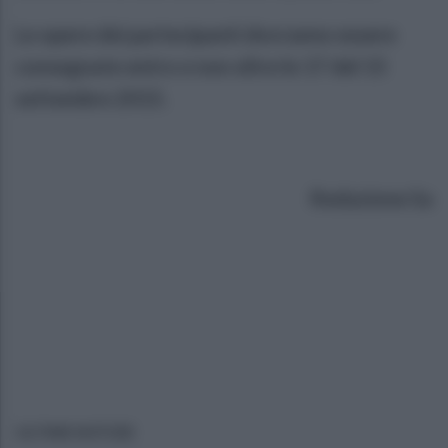
Le opere dei partecipanti dovranno essere
consegnate entro e non oltre le 17 del 15
settembre 2015.
Redazione Sa
ULTIME NOTIZIE