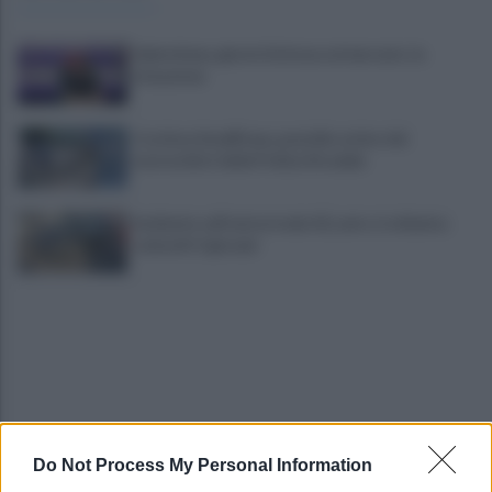
Salernitana, giorni d’attesa sul mercato: la
situazione
Costiera Amalfitana, presidio estivo dei
motociclisti della Polizia Stradale
Incidente sull'autostrada A2, auto si schianta:
coinvolti 5 giovani
Do Not Process My Personal Information
Eboli, un'altra notte di sangue: uomo accoltellato