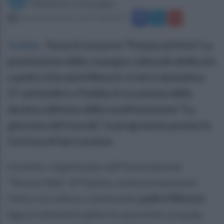
Redazione Ottopagine
mercoledì 26 agosto 2015 alle 09:33
Padula
.
Torna il concorso “Poesia ed Arte”. La
premiazione della rassegna culturale dedicata
a padre Giovanni Minozzi, si terrà domenica
27 settembre a Padula in occasione della
decima edizione della manifestazione “La
giornata del ricordo”, in programma presso la
Certosa di San Lorenzo.
L’evento, organizzato dall’associazione
“Nuove Idee” di Padula, vuole promuovere
l’arte e la cultura, celebrando
padre Minozzi
,
figura indimenticabile di sacerdote al quale,