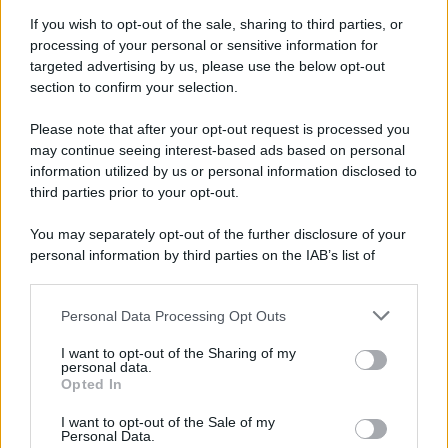
dopo una lite
If you wish to opt-out of the sale, sharing to third parties, or
processing of your personal or sensitive information for
Fiamme vicino al traliccio dell'energia elettrica,
targeted advertising by us, please use the below opt-out
intervengono i pompieri
section to confirm your selection.
Please note that after your opt-out request is processed you
may continue seeing interest-based ads based on personal
information utilized by us or personal information disclosed to
third parties prior to your opt-out.
You may separately opt-out of the further disclosure of your
personal information by third parties on the IAB’s list of
downstream participants.
Personal Data Processing Opt Outs
This information may also be disclosed by us to third parties
on the IAB’s List of Downstream Participants that may further
I want to opt-out of the Sharing of my
disclose it to other third parties.
personal data.
Opted In
Please note that this website/app uses one or more Google
services and may gather and store information including but
I want to opt-out of the Sale of my
Personal Data.
not limited to your visit or usage behaviour. You may click to