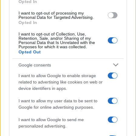
Opted In
grant or deny consent to Google and its third-party tags to
use your data for below specified purposes in below Google
I want to opt-out of processing my
consent section.
Personal Data for Targeted Advertising.
Opted In
I want to opt-out of Collection, Use,
Retention, Sale, and/or Sharing of my
Personal Data that Is Unrelated with the
Purposes for which it was collected.
Opted Out
Google consents
I want to allow Google to enable storage
related to advertising like cookies on web or
device identifiers in apps.
I want to allow my user data to be sent to
Google for online advertising purposes.
I want to allow Google to send me
personalized advertising.