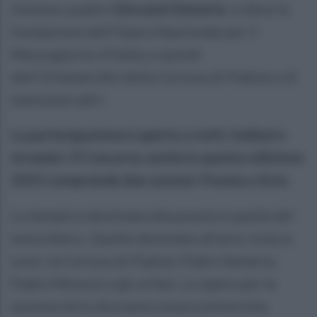
insieme a padre
Giovanni Semeria
, si deve la
fondazione dell’Opera Nazionale per il
Mezzogiorno d’Italia, e quindi
dell’Orfanatrofio della Certosa di Padula e di
tantissimi altri.
La partecipazione è aperta a tutti, Italiani e
stranieri. Il Concorso anche in questa edizione
2015 comprende due sezioni: Poesia e Arte.
La tematica destinata alla poesia è quella del
tema libero. Quelle destinate all’arte, invece,
sono: la Certosa di Padula, Padre Semeria,
Padre Minozzi e gli orfani. Le opere per la
sezione Arte dovranno essere pittoriche.