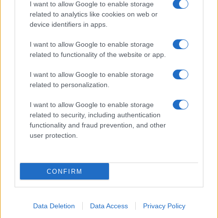
I want to allow Google to enable storage
related to analytics like cookies on web or
device identifiers in apps.
I want to allow Google to enable storage
related to functionality of the website or app.
I want to allow Google to enable storage
CHI SIAMO
CONTATTI
PUBBLICITÀ
LAVORA CON NOI
related to personalization.
PRIVACY / COOKIE POLICY
PREFERENZE PRIVACY
I want to allow Google to enable storage
OTTO CHANNEL
related to security, including authentication
functionality and fraud prevention, and other
user protection.
Registrazione del Tribunale di Avellino n. 331 del 23/11/1995
Iscritto al Registro degli Operatori di Comunicazione n. 37512
© Riproduzione Riservata – Ne è consentita esclusivamente una
CONFIRM
riproduzione parziale con citazione della fonte corretta
www.ottopagine.it
Data Deletion
Data Access
Privacy Policy