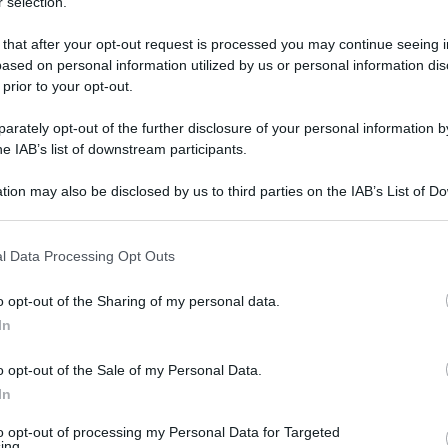
 selection.
n Opera galà”. L’iniziativa – promossa in
 that after your opt-out request is processed you may continue seeing i
sta Giovanni Di Lisa - vuole essere un
ased on personal information utilized by us or personal information dis
rice della bellezza e della musicalità della
 prior to your opt-out.
rately opt-out of the further disclosure of your personal information by
he IAB’s list of downstream participants.
agnerà il soprano Annalisa D’Agosto ed il
tion may also be disclosed by us to third parties on the IAB’s List of 
teranno alcune delle più belle e famose arie
 that may further disclose it to other third parties.
 that this website/app uses one or more Google services and may gath
l Data Processing Opt Outs
including but not limited to your visit or usage behaviour. You may click 
irà con la fantasia sinfonica per orchestra “Il
 to Google and its third-party tags to use your data for below specifi
o opt-out of the Sharing of my personal data.
he ha voluto rendere così un omaggio alla sua
ogle consent section.
In
arbiere di Siviglia” di Rossini; de “L’Elisir
o opt-out of the Sale of my Personal Data.
Algeri” di Rossini. Si potranno, poi, ascoltare
In
 di Bellini; “La donna è mobile” dal
to opt-out of processing my Personal Data for Targeted
” dalla “Boheme” di Puccini, per concludere
ing.