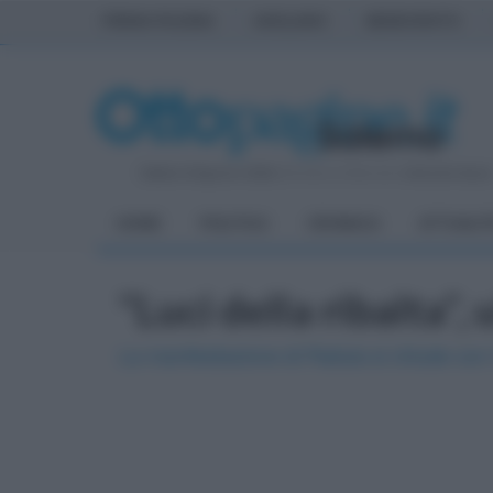
PRIMA PAGINA
AVELLINO
BENEVENTO
Sabato 8 Agosto 2026
| Direttore Editoriale:
Antonio Sass
HOME
POLITICA
CRONACA
ATTUALIT
"Luci della ribalta"
La manifestazione di Padula si chiude con