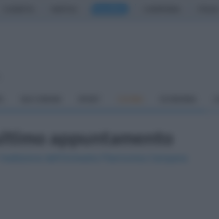
CASERTA
NAPOLI
SALERNO
CAMPANIA
ITALIA
o
À
DAI COMUNI
SPORT
CUCINA
ECONOMIA
C
, ultimo appuntamento
 l'esibizione dell'Orchestra Filarmonica Campana