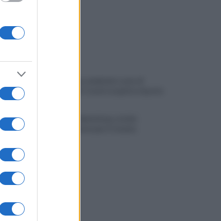
Salernitana, weekend a suon di
amichevoli: Cosmi si aspetta risposte
Avversari Salernitana, rischio
penalizzazione per il Catania