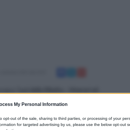
 settembre 2015 alle 10:21
segna “
Luci della Ribalta – Itinerari ed
 dal
Comune di Padula
-
assessorato alla
ocess My Personal Information
ì 2 settembre, a partire dalle 20:30, sul palco
Lorenzo
saliranno i 45
to opt-out of the sale, sharing to third parties, or processing of your per
formation for targeted advertising by us, please use the below opt-out s
a Campana
, diretta dal Maestro Ivan Antonio,