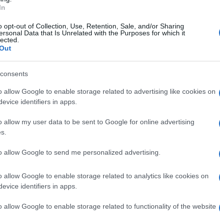
In
Puccini.
o opt-out of Collection, Use, Retention, Sale, and/or Sharing
ersonal Data that Is Unrelated with the Purposes for which it
assessore alla Cultura, Turismo e Spettacolo di
lected.
Out
degnamente una rassegna che ha avuto
eraltro, è in linea con gli obiettivi di
consents
enze della Campania”. A sottolineare la
o allow Google to enable storage related to advertising like cookies on
i Di Lisa, salernitano di adozione ma nativo di
evice identifiers in apps.
 e con questa mia composizione che aprirà il
o allow my user data to be sent to Google for online advertising
ai lavori, ho voluto fare un regalo alla mia
s.
evole all’ascolto e la sua esecuzione, insieme
to allow Google to send me personalized advertising.
 altissimo profilo”.
o allow Google to enable storage related to analytics like cookies on
evice identifiers in apps.
o allow Google to enable storage related to functionality of the website
Redazione Sa