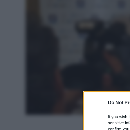
Do Not Pr
If you wish 
sensitive in
confirm your