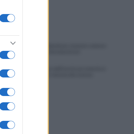
Choc nel Salernitano: rinvenuto cadavere
in stato di decomposizione
Allontanato dall'Esercito per molestie ai
viaggiatori: tensione alla stazione