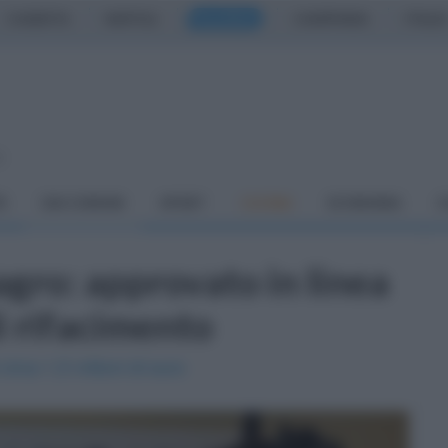
CASERTA
NAPOLI
SALERNO
CAMPANIA
ITALIA
o
À
DAI COMUNI
SPORT
CUCINA
ECONOMIA
C
gro: approvato in linea
di rifacimento
irca 1,5 milioni di euro