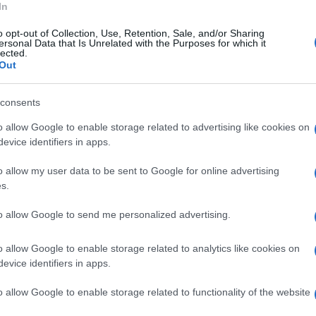
In
ichiara il Presidente Michele Strianese – ci
o opt-out of Collection, Use, Retention, Sale, and/or Sharing
ersonal Data that Is Unrelated with the Purposes for which it
 Enti preposti per l’acquisizione dei pareri e
lected.
Out
ovazione dell’opera previa variazione degli
i prescritti pareri e nulla-osta, quindi,
consents
rogetto definitivo e alla dichiarazione di
o allow Google to enable storage related to advertising like cookies on
evice identifiers in apps.
o allow my user data to be sent to Google for online advertising
essario, a seguito di verifiche accurate dei
s.
abilità e Trasporti dell’Ente, diretto da
to allow Google to send me personalized advertising.
nsigliere delegato alla Viabilità Carmelo
scontrato un evidente pregiudizio per la
o allow Google to enable storage related to analytics like cookies on
evice identifiers in apps.
vista la demolizione dell’opera esistente e la
i a 40 m circa sul fiume Tanagro sulla SP 51.
o allow Google to enable storage related to functionality of the website