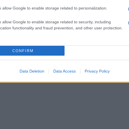
o subito al progetto i finanziamenti ricevuti,
o allow Google to enable storage related to personalization.
te le attività necessarie alla realizzazione
cura e al fine di ripristinare al più presto la
o allow Google to enable storage related to security, including
cation functionality and fraud prevention, and other user protection.
la vivibilità dei comuni interessati.”
CONFIRM
Data Deletion
Data Access
Privacy Policy