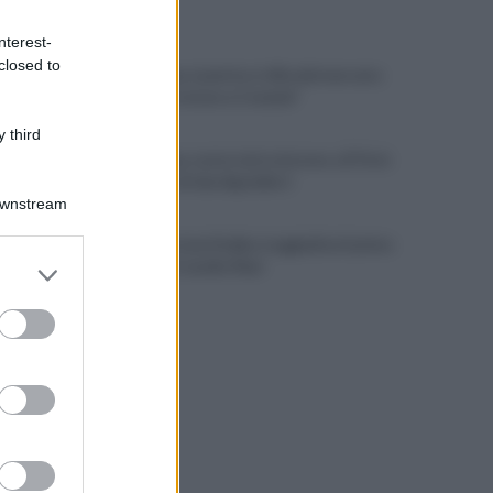
ULTIME NOTIZIE
nterest-
closed to
Salernitana, Lunetta si sfila dal mercato:
"Felice di restare a Catania"
 third
Salernitana, ruota tutto intorno a D'Ursi:
tentativo di due big della C
Downstream
Cavese, la Juve Stabia si aggiudica il primo
er and store
Memorial Catello Mari
to grant or
ed purposes