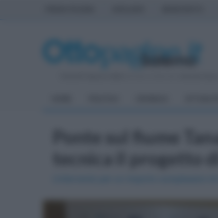
PRIMA PAGINA
AVELLINO
BENEVENTO
Venerdì 7 Agosto 2026
| Direttore Editoriale:
Antonio Sass
HOME
POLITICA
CRONACA
ATTUALIT
Ponte sul fiume Tana
tecnica il progetto 
L’intervento per un importo complessivo di c