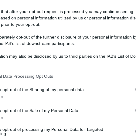
 that after your opt-out request is processed you may continue seeing i
ased on personal information utilized by us or personal information dis
 prior to your opt-out.
rately opt-out of the further disclosure of your personal information by
he IAB’s list of downstream participants.
tion may also be disclosed by us to third parties on the IAB’s List of 
 that may further disclose it to other third parties.
 that this website/app uses one or more Google services and may gath
l Data Processing Opt Outs
including but not limited to your visit or usage behaviour. You may click 
 to Google and its third-party tags to use your data for below specifi
1 giugno 2022 alle 15:51
o opt-out of the Sharing of my personal data.
ogle consent section.
In
ca il progetto di fattibilità tecnica ed
o opt-out of the Sale of my Personal Data.
ponte sul fiume Tanagro lungo la SP 51”,
In
importo complessivo di euro 1.489.189,27,
to opt-out of processing my Personal Data for Targeted
sposizione a seguito di finanziamenti del MIT.
ing.