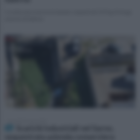
Cocaina nascosta tra le banane: sequestrati 219 kg di droga
al porto di Salerno
mercoledì 22 marzo 2023
Scarichi industriali nel Sarno,
sequestrata azienda conserviera