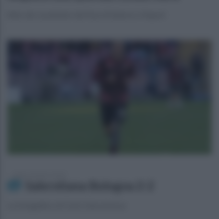
Blitz dei carabinieri del Noe di Salerno e Napoli
sabato 18 marzo 2023
Salernitana-Bologna 2-2
La fotogallery di Carlo Giacomazza