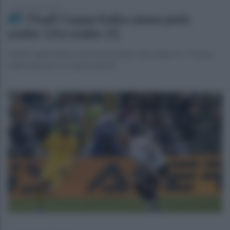
lunedì 3 aprile 2023
Finali Coppa Italia canoa-polo
under 14 e under 21
Finali Coppa Italia canoa-polo under 14 e under 21 - Piazza
della libertà (1 e 2 aprile 2023)