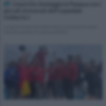
L'esercito festeggia la Pasqua con i
piccoli ricoverati dell'ospedale
Umberto I
La rappresentanza del Vulture dona uova pasquali ai bimbi
dell'unità operativa complessa pediatria