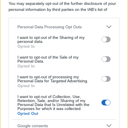
You may separately opt-out of the further disclosure of your
personal information by third parties on the IAB’s list of
downstream participants.
Personal Data Processing Opt Outs
This information may also be disclosed by us to third parties
on the IAB’s List of Downstream Participants that may further
I want to opt-out of the Sharing of my
disclose it to other third parties.
personal data.
Opted In
Please note that this website/app uses one or more Google
services and may gather and store information including but
I want to opt-out of the Sale of my
Personal Data.
not limited to your visit or usage behaviour. You may click to
Opted In
grant or deny consent to Google and its third-party tags to
use your data for below specified purposes in below Google
I want to opt-out of processing my
consent section.
Personal Data for Targeted Advertising.
Opted In
I want to opt-out of Collection, Use,
Retention, Sale, and/or Sharing of my
Personal Data that Is Unrelated with the
Purposes for which it was collected.
Opted Out
Google consents