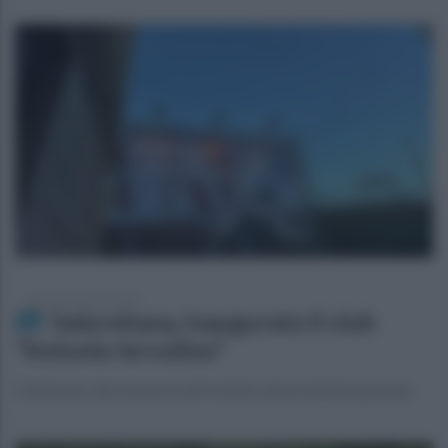
venerdì 17 marzo 2023
Salernitana, inaugurato il club
"Antonio Iervolino"
È dedicato alla memoria del fratello del presidente granata