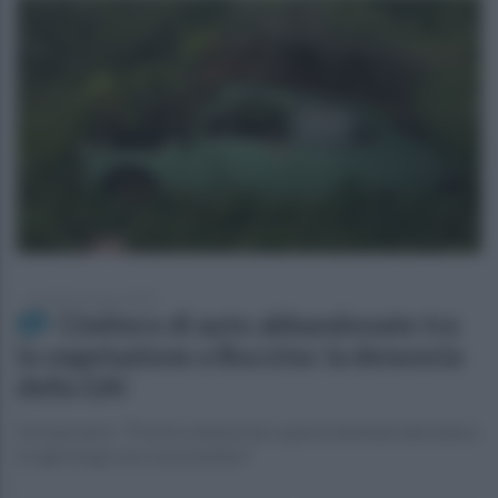
martedì 14 marzo 2023
Cimitero di auto abbandonate tra
la vegetazione a Buccino: la denuncia
della GAI
Gli operatori: "Pronti a denunciare questi attentati alla natura
in ogni luogo essi si presentino"