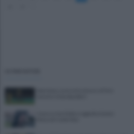
26
27
»
ULTIME NOTIZIE
Salernitana, ruota tutto intorno a D'Ursi:
tentativo di due big della C
Cavese, la Juve Stabia si aggiudica il primo
Memorial Catello Mari