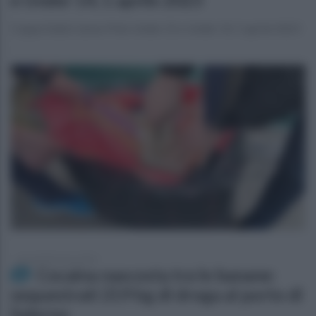
Coppa Italia Canoa-Polo Under 21 e Under 14, 1 aprile 2023
giovedì 30 marzo 2023
Cocaina nascosta tra le banane:
sequestrati 219 kg di droga al porto di
Salerno