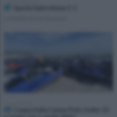
domenica 2 aprile 2023
Spezia-Salernitana 1-1
La fotogallery di Carlo Giacomazza
sabato 1 aprile 2023
Coppa Italia Canoa-Polo Under 21
e Under 14, 1 aprile 2023