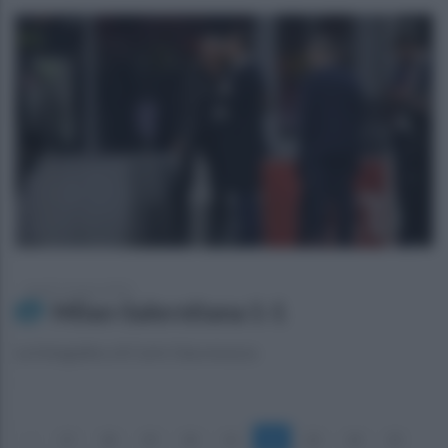
lunedì 13 marzo 2023
Milan-Salernitana 1-1
La fotogallery di Carlo Giacomazza
«
17
18
19
20
21
22
23
24
25