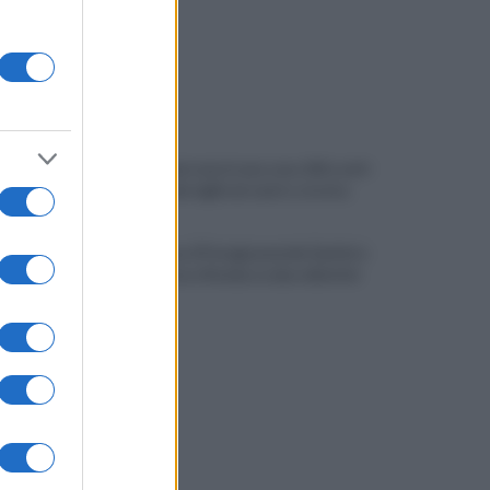
Quindici persone in una casa: blitz anti-
degrado dei vigili nel centro storico
Salernitana, il Perugia prende Quirini e
Carriero ma si fionda su due obiettivi