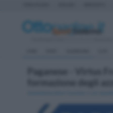
PRIMA PAGINA
AVELLINO
BENEVENTO
Giovedì 6 Agosto 2026
| Direttore Editoriale:
Antonio Sass
HOME
SPORT
SALERNITANA
ALTRI
Paganese - Virtus Fr
formazione degli azz
Grassadonia deve rinunciare a uno squalifi