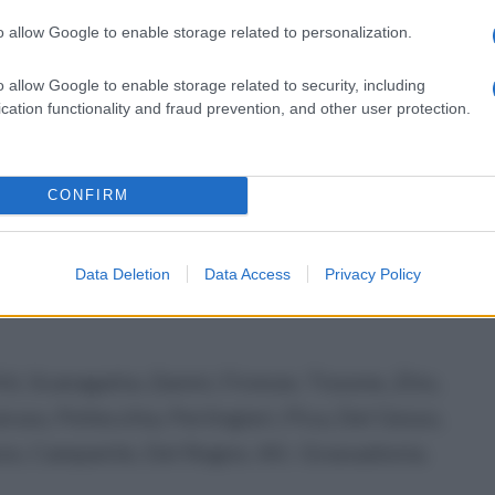
o allow Google to enable storage related to personalization.
o allow Google to enable storage related to security, including
cation functionality and fraud prevention, and other user protection.
bampato, Scanagatta, Viti.
Stasio, Firenze, Sussi, Tissone, Vitiello,
CONFIRM
no, Guadagni, Iannone.
Data Deletion
Data Access
Privacy Policy
i, Scanagatta; Zanini, Firenze, Tissone, Zito,
ruso, Pellecchia, Perlingieri, Pica, Del Gesso,
azzo, Campanile, Del Regno. All.: Grassadonia.