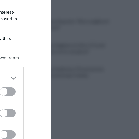
ULTIME NOTIZIE
nterest-
closed to
L'addio a Luca Esposito: "Non scegliete il
chiacchiericcio"
 third
Salernitana, Faggiano in ritiro. E Cosmi
urla: "Chi non corre, non gioca"
Downstream
Salernitana-Scafatese, l'Osservatorio
er and store
pensa a restrizioni per il derby
to grant or
ed purposes