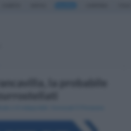
CASERTA
NAPOLI
SALERNO
CAMPANIA
ITALIA
o
ancavilla, la probabile
urrostellati
cato e 8 indisponibili. Convocati 5 Primavera