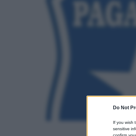
Do Not Pr
If you wish 
sensitive in
confirm your