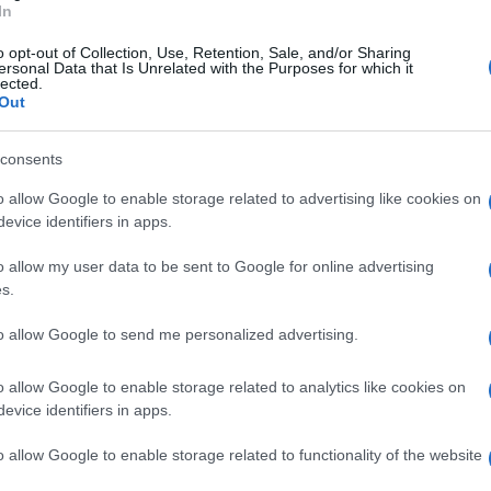
In
ta
del
girone C di Serie C 2021/2022
. Oltre
o opt-out of Collection, Use, Retention, Sale, and/or Sharing
nibili i lungodegenti
Cretella
,
Diop
,
Schiavino
ersonal Data that Is Unrelated with the Purposes for which it
lected.
olo
. Quest'ultimo, al rientro dalla giornata di
Out
ha accusato di un risentimento a un polpaccio.
consents
ione vanno inoltre aggiunti
Schiavi
, per un
o allow Google to enable storage related to advertising like cookies on
 della coscia sinistra, e
Piovaccari
uscito nei
evice identifiers in apps.
per un risentimento al semimembranoso della
o allow my user data to be sent to Google for online advertising
assenti forzati verranno valutati nei prossimi
s.
o.
Prima convocazione per cinque calciatori
to allow Google to send me personalized advertising.
el Settore Giovanile
: aggregati alla prima
o
(2003),
Antonio Del Gesso
(2003) e
Manuel
o allow Google to enable storage related to analytics like cookies on
evice identifiers in apps.
o Caiazzo
(2004) e
Alessandro Campanile
o allow Google to enable storage related to functionality of the website