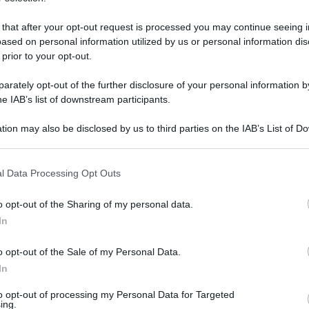
 that after your opt-out request is processed you may continue seeing i
ased on personal information utilized by us or personal information dis
 prior to your opt-out.
rately opt-out of the further disclosure of your personal information by
he IAB’s list of downstream participants.
tion may also be disclosed by us to third parties on the IAB’s List of 
 that may further disclose it to other third parties.
 that this website/app uses one or more Google services and may gath
l Data Processing Opt Outs
including but not limited to your visit or usage behaviour. You may click 
 to Google and its third-party tags to use your data for below specifi
9 ottobre 2021 alle 18:19
o opt-out of the Sharing of my personal data.
ogle consent section.
In
ook Paganese Calcio 1926 Srl
o opt-out of the Sale of my Personal Data.
tura svolta stamattina al
“Superga”
di
Mercato
In
diramato la lista dei convocati per
Paganese –
to opt-out of processing my Personal Data for Targeted
, sabato 30 ottobre
,
alle
14,30
allo stadio
ing.