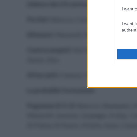
L'elenco dei 23 convocati.
I want t
Portieri:
Baiocco, Caruso, Pellecchia.
I want t
authenti
Difensori:
Manarelli, Perlingieri, Pica, S
Centrocampisti:
Del Gesso, Di Palma, Di 
Zanini, Zito.
Attaccanti:
Caiazzo, Campanile, Del Reg
La probabile formazione.
Paganese (3-5-2):
Baiocco; Sbampato, Vit
Manarelli; Iannone, Guadagni. A disp.: Ca
Di Palma, Di Stasio, Vitiello, Sussi, Cai