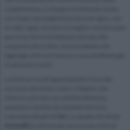
competizione, in una gara tiratissima risolta
solo dopo una lunghissima serie di rigori, con
le volpi capaci di avere la meglio e avviare quel
percorso che le avrebbe poi portate alla
conquista del trofeo. Un precedente che
aggiunge ulteriore fascino a una semifinale già
di altissimo livello.
La Feldi arriva all’appuntamento forte del
successo nel derby contro il Napoli, una
vittoria costruita con solidità difensiva,
pazienza e qualità nei momenti decisivi,
trascinata dai gol di
Gui
. La squadra di mister
Antonelli
ha dimostrato ancora una volta di