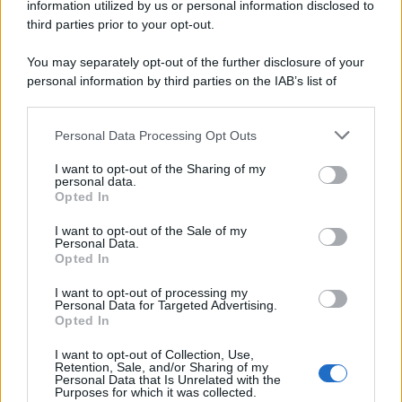
information utilized by us or personal information disclosed to
third parties prior to your opt-out.
You may separately opt-out of the further disclosure of your
personal information by third parties on the IAB’s list of
downstream participants.
Personal Data Processing Opt Outs
This information may also be disclosed by us to third parties
on the IAB’s List of Downstream Participants that may further
I want to opt-out of the Sharing of my
disclose it to other third parties.
personal data.
Opted In
Please note that this website/app uses one or more Google
services and may gather and store information including but
I want to opt-out of the Sale of my
Personal Data.
not limited to your visit or usage behaviour. You may click to
Opted In
grant or deny consent to Google and its third-party tags to
use your data for below specified purposes in below Google
I want to opt-out of processing my
consent section.
Personal Data for Targeted Advertising.
Opted In
I want to opt-out of Collection, Use,
Retention, Sale, and/or Sharing of my
Personal Data that Is Unrelated with the
Purposes for which it was collected.