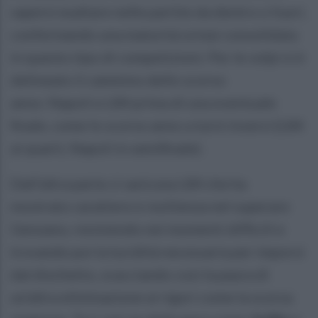
sapersi esaltare nelle partite da dentro o fuori,
confermando una maturità ormai consolidata
in questo tipo di competizioni. Per le volpi si è
delineato il cammino dello scorso
anno: Napoli e L84 prima di una eventuale
finale, come lo scorso anno a turni inversi (L84
ai quarti, Napoli in semifinale).
Dall’altra parte ci sarà una L84 che ha
mostrato carattere e resilienza nel superare
Genzano, resistendo nei momenti difficili e
trovando poi la lucidità necessaria per imporsi
dal dischetto, scacciando così la paura di
un’altra eliminazione ai rigori come la scorsa