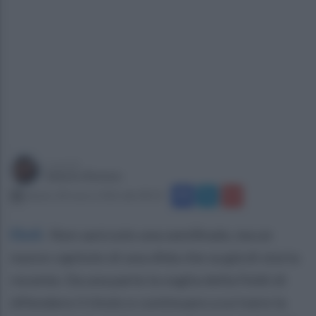
a cura di
Sabato Romeo
sabato 28 marzo 2026 alle 08:18
Eboli
.
Non sarà solo una semifinale, ma un
nuovo capitolo di una sfida che sa già di storia
recente. Da una parte la voglia della Feldi di
difendere il titolo e continuare a scrivere la