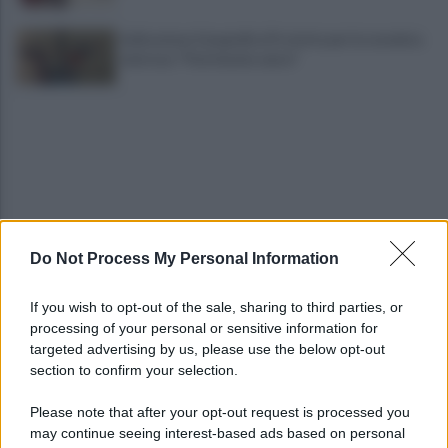
Indicazione Geografica Protetta per la ceramica
vietrese: "Patrimonio unico"
Do Not Process My Personal Information
"No shampoo e bagnoschiuma in spiaggia": via alla
campagna di sensibilizzazione
If you wish to opt-out of the sale, sharing to third parties, or
processing of your personal or sensitive information for
Riapertura ospedale di Agropoli, i sindaci
targeted advertising by us, please use the below opt-out
incontrano il presidente Fico
section to confirm your selection.
Please note that after your opt-out request is processed you
may continue seeing interest-based ads based on personal