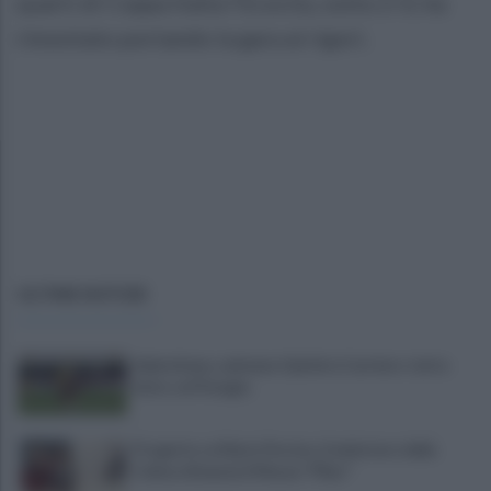
quarti di Coppa Italia l’Ecocity, sotto 2-0, ha
rimontato portando la gara ai rigori.
ULTIME NOTIZIE
Salernitana, salutano Quirini e Carriero: tutto
fatto col Perugia
Progetto su Mario Persico, il ministero della
Cultura finanzia il Museo "FRac"