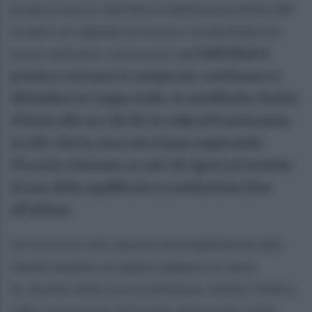
propria storia, dall’altra l’ambizione della L84
di dare un segnale di forza e conquistare un
posto nell’atto conclusivo.
La Feldi Eboli è
pronta a tornare in campo per continuare a
difendere la Coppa Italia. In semifinale, fischio
d'inizio alle ore 18:30, le volpi affronteranno
la L84, che ha staccato il pass superando
l’Ecocity Genzano ai calci di rigore al termine
di una sfida equilibrata e combattuta fino
all’ultimo.
Un incrocio che riporta inevitabilmente alla
mente quanto accaduto appena un anno
fa. Anche nella scorsa edizione, infatti, Feldi e
L84 si trovarono di fronte all’esordio nella