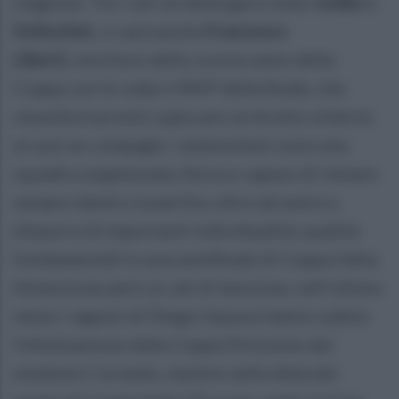
stagione. Tra i vari ex della gara come
Josiko
e
Schiochet
, ci sarà anche
Francesco
Liberti,
vincitore dello scorso anno della
Coppa con le volpi e MVP della finale, che
stavolta è pronto a giocare un brutto scherzo
ai suoi ex compagni. I piemontesi sono una
squadra organizzata, fisica e capace di restare
sempre dentro la partita, oltre ad avere a
disporre di importanti individualità, qualità
fondamentali in una semifinale di Coppa Italia.
Attenzione però ai cali di tensione, nell’ultimo
mese i ragazzi di Diego Gayoso hanno subìto
l’eliminazione dalla Coppa Divisione dal
modesto Cornedo, mentre nella sfida dei