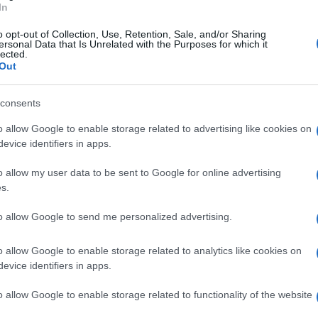
In
 con personalità e dedizione.
"Ormai si è
o opt-out of Collection, Use, Retention, Sale, and/or Sharing
sti, coronato dal raggiungimento di un obiettivo
ersonal Data that Is Unrelated with the Purposes for which it
lected.
al -.
Tutto questo è stato possibile grazie a un
Out
 dal primo giorno, dentro e fuori dal campo,
consents
ciatore, ma soprattutto come uomo. Sento di aver
gimento della salvezza."
o allow Google to enable storage related to advertising like cookies on
evice identifiers in apps.
o allow my user data to be sent to Google for online advertising
accante che ringrazia la
Cavese
:
"Un sentito
s.
 staff, per la fiducia che mi hanno dimostrato
to allow Google to send me personalized advertising.
peciale a questa grande tifoseria, che ci ha
nei momenti più difficili".
o allow Google to enable storage related to analytics like cookies on
evice identifiers in apps.
o allow Google to enable storage related to functionality of the website