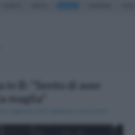
CASERTA
NAPOLI
SALERNO
CAMPANIA
ITALIA
o
 in B: "Sento di aver
ta maglia"
"Sono migliorato come calciatore e come uomo"