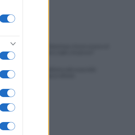
Golemic: "Salernitana, ti lascio un pezzo di
cuore. Adesso voglio solo giocare"
VIDEO | Collisione nelle acque della
Costiera, gozzo affonda