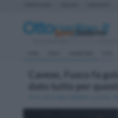
PRIMA PAGINA
AVELLINO
BENEVENTO
Venerdì 7 Agosto 2026
| Direttore Editoriale:
Antonio Sass
HOME
SPORT
SALERNITANA
ALTRI
Cavese, Fusco fa gola
dato tutto per ques
Prime sirene dalla cadetteria. La punta: 