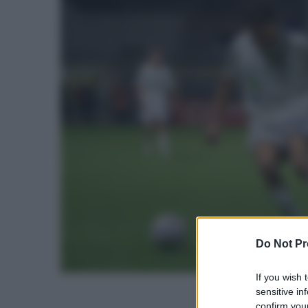
Do Not Pr
If you wish 
sensitive in
confirm your