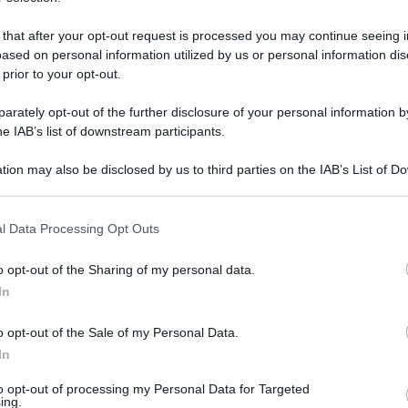
 that after your opt-out request is processed you may continue seeing i
ased on personal information utilized by us or personal information dis
 prior to your opt-out.
rately opt-out of the further disclosure of your personal information by
he IAB’s list of downstream participants.
tion may also be disclosed by us to third parties on the IAB’s List of 
 that may further disclose it to other third parties.
 that this website/app uses one or more Google services and may gath
l Data Processing Opt Outs
including but not limited to your visit or usage behaviour. You may click 
 to Google and its third-party tags to use your data for below specifi
maggio 2026 alle 21:00
o opt-out of the Sharing of my personal data.
ogle consent section.
In
rofessionista più che positiva.
Gerardo
o opt-out of the Sale of my Personal Data.
enza lontano dalla tanto amata Salernitana ha
In
vese si è imposto nelle gerarchie di Prosperi,
to opt-out of processing my Personal Data for Targeted
n bilancio di 31 presenze e 4 gol.
Un apporto
ing.