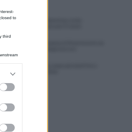
ULTIME NOTIZIE
nterest-
closed to
Avversari Salernitana, rischio
penalizzazione per il Catania
 third
E' morto il pedone di 94 anni investito da
un'auto, indaga la procura
Downstream
Salernitana, sempre più vicini D’Ursi e
er and store
Ciotti: le ultime
to grant or
ed purposes