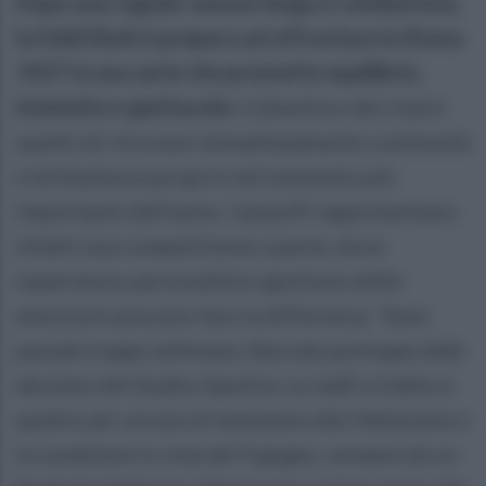
Dopo una regular season lunga e combattuta,
la Feldi Eboli si prepara ad affrontare la Roma
1927 in una serie che promette equilibrio,
intensità e spettacolo.
L’obiettivo del club è
quello di ritrovare immediatamente continuità
e brillantezza proprio nel momento più
importante dell’anno. I playoff rappresentano
infatti una competizione a parte, dove
esperienza, personalità e gestione delle
emozioni possono fare la differenza.
“Sono
passate troppe settimane, bloccate purtroppo dalle
decisioni del Giudice Sportivo. Lo staff si è fatto in
quattro per cercare di mantenere alta l’attenzione e
la condizione in vista del 9 giugno, veniamo da un