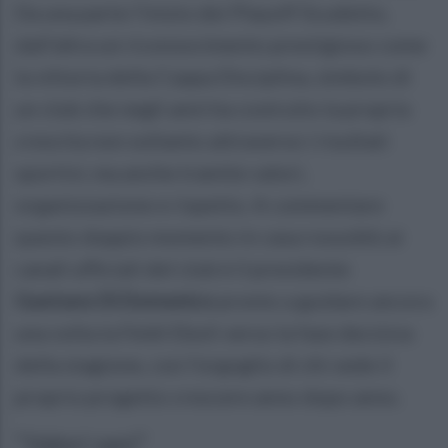
Da una parte l’inizio dei Playoff Scudetto,
dall’altra un riconoscimento prestigioso come
la vittoria della Coppa Disciplina, simbolo di
un club che negli anni ha costruito la propria
crescita non soltanto attraverso i risultati
sportivi, ma anche tramite valori,
organizzazione e rispetto. A commentare
questo doppio momento in casa rossoblù ai
canali ufficiali del club è il presidente
Gaetano Di Domenico
pronto a guidare ancora
una volta la Feldi Eboli verso la fase decisiva
della stagione, con l’orgoglio di chi vede il
proprio progetto crescere anno dopo anno.
"Valori sani"