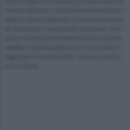
finale di stagione in chiaroscuro e siamo consci che
il nostro ambiente e i nostri tifosi meritano di più. I
ragazzi si stanno allenando in maniera duramente
per continuare a competere per emozionare, noi ci
saremo e la promessa è sempre la stessa: massimo
impegno e rispetto per gli avversari, per provare a
raggiungere il massimo livello”,
chiosa il numero
uno rossoblù.