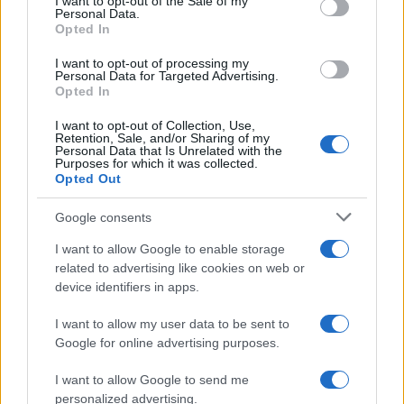
I want to opt-out of the Sale of my
Personal Data.
not limited to your visit or usage behaviour. You may click to
Opted In
grant or deny consent to Google and its third-party tags to
use your data for below specified purposes in below Google
I want to opt-out of processing my
consent section.
Personal Data for Targeted Advertising.
Opted In
I want to opt-out of Collection, Use,
Retention, Sale, and/or Sharing of my
Personal Data that Is Unrelated with the
Purposes for which it was collected.
Opted Out
Google consents
I want to allow Google to enable storage
related to advertising like cookies on web or
device identifiers in apps.
I want to allow my user data to be sent to
Google for online advertising purposes.
I want to allow Google to send me
personalized advertising.