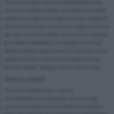
nel vivere lo sport come una competizione sana
senza mai valicare il limite. Al Palasele cerchiamo
sempre di accogliere al meglio avversari, dirigenti e
tifosi per farli sentire a casa in un luogo sicuro dove
fare sport e al fischio finale ritrovarsi con momenti
di socialità e familiarità, un modello che la Feldi
Eboli ha portato sempre avanti. Lo facciamo con il
desiderio di poter e dover dare qualcosa anche
fuori dal campo”
, spiega il patron delle volpi.
Testa ai playoff
Ora però l’attenzione si sposta
inevitabilmente sul parquet, dove le volpi
sono attese dall’inizio dei Playoff Scudetto.