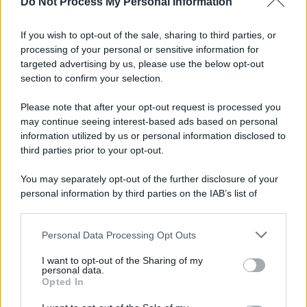
Do Not Process My Personal Information
Salernitana, vittoria di misura sul Sambiase (2-1):
decidono Lescano e Achik
If you wish to opt-out of the sale, sharing to third parties, or
processing of your personal or sensitive information for
Basket, grana Warner per Scafati: il club torna sul
targeted advertising by us, please use the below opt-out
mercato
section to confirm your selection.
Please note that after your opt-out request is processed you
may continue seeing interest-based ads based on personal
information utilized by us or personal information disclosed to
third parties prior to your opt-out.
You may separately opt-out of the further disclosure of your
personal information by third parties on the IAB’s list of
downstream participants.
Personal Data Processing Opt Outs
This information may also be disclosed by us to third parties
on the IAB’s List of Downstream Participants that may further
I want to opt-out of the Sharing of my
disclose it to other third parties.
personal data.
Opted In
Please note that this website/app uses one or more Google
services and may gather and store information including but