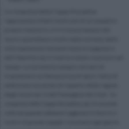
La conquista della Coppa Disciplina
rappresenta infatti molto più di un semplice
premio statistico, è il riconoscimento del
lavoro quotidiano svolto dalla società, dello
stile mantenuto durante tutta la stagione e
dell’identità che il club ha voluto costruire nel
tempo. La società ha sempre cercato di
trasmettere un’idea precisa di sport, fatta di
ambizione ma anche di rispetto delle regole,
degli avversari e dell’immagine del club.
“La
conquista della Coppa Disciplina, per la seconda
volta da quando abbiamo raggiunto la Serie A, è
motivo di grande orgoglio. Lavoriamo ogni giorno