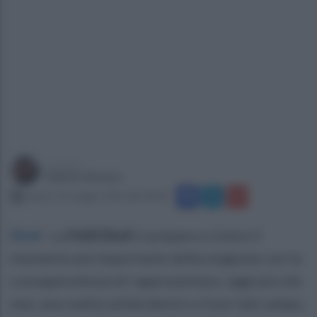
a cura di
Sabato Romeo
sabato 23 maggio 2026 alle 08:08
Eboli
.
La
Feldi Eboli
si prepara a vivere il
momento più importante della stagione con la
consapevolezza di rappresentare, oggi più che
mai, una realtà solida dentro e fuori dal campo.