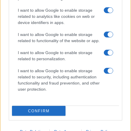
I want to allow Google to enable storage
related to analytics like cookies on web or
device identifiers in apps.
I want to allow Google to enable storage
related to functionality of the website or app.
I want to allow Google to enable storage
CHI SIAMO
CONTATTI
PUBBLICITÀ
LAVORA CON NOI
related to personalization.
PRIVACY / COOKIE POLICY
PREFERENZE PRIVACY
I want to allow Google to enable storage
OTTO CHANNEL
related to security, including authentication
functionality and fraud prevention, and other
user protection.
Registrazione del Tribunale di Avellino n. 331 del 23/11/1995
Iscritto al Registro degli Operatori di Comunicazione n. 37512
© Riproduzione Riservata – Ne è consentita esclusivamente una
CONFIRM
riproduzione parziale con citazione della fonte corretta
www.ottopagine.it