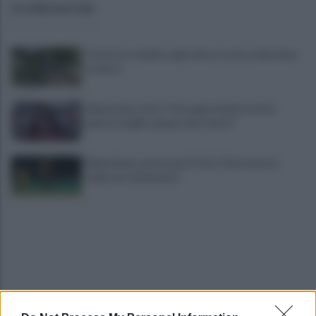
ULTIME NOTIZIE
Trattore si ribalta, agricoltore resta schiacciato
e muore
Salernitana, Zoia: "Che opportunità vestire
questa maglia, qui per dare tutto"
Salernitana, attesa per D’Ursi: il Sorrento lo
schiera in amichevole