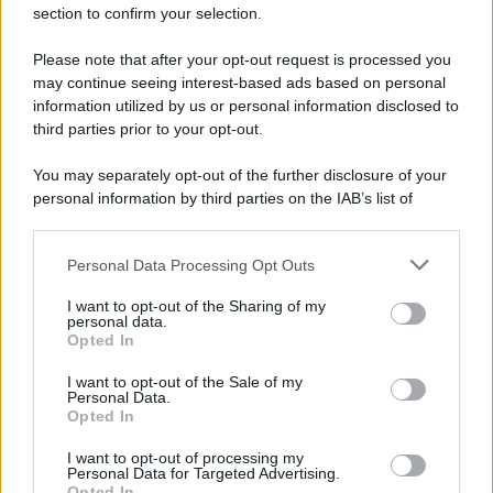
mercato
section to confirm your selection.
Please note that after your opt-out request is processed you
may continue seeing interest-based ads based on personal
information utilized by us or personal information disclosed to
third parties prior to your opt-out.
You may separately opt-out of the further disclosure of your
personal information by third parties on the IAB’s list of
downstream participants.
Personal Data Processing Opt Outs
This information may also be disclosed by us to third parties
on the IAB’s List of Downstream Participants that may further
I want to opt-out of the Sharing of my
disclose it to other third parties.
personal data.
Opted In
Please note that this website/app uses one or more Google
services and may gather and store information including but
I want to opt-out of the Sale of my
Personal Data.
not limited to your visit or usage behaviour. You may click to
Opted In
grant or deny consent to Google and its third-party tags to
use your data for below specified purposes in below Google
I want to opt-out of processing my
consent section.
Personal Data for Targeted Advertising.
Opted In