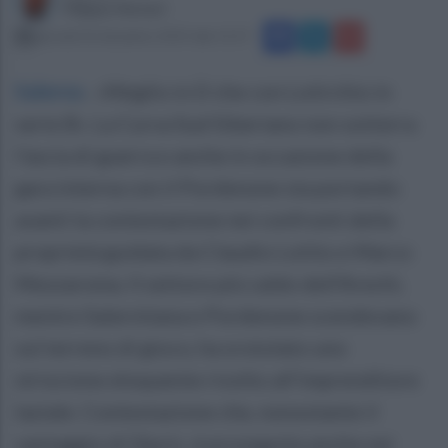
Filippo Notari
giovedì 26 dicembre 2019 alle 15:57
Salerno
.
«Meglio in D che con Lotirchio in
serie B». La Curva Sud Siberiano non sotterra
l’ascia di guerra e anche in occasione della
gara interna con il Pordenone sta portando
avanti la contestazione nei confronti della
proprietà guidata da Claudio Lotito e Marco
Mezzaroma. Il settore più caldo dell’Arechi,
mentre Salernitana e Pordenone scendevano
sul terreno di gioco, ha srotolato uno
striscione eloquente rivolto all’imprenditore
laziale. Contestazione che, nonostante il
vantaggio di Djuric, è proseguita anche nei