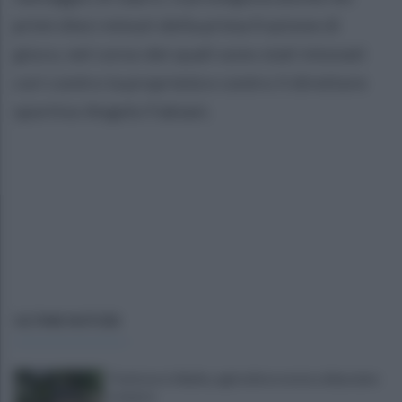
primi dieci minuti della prima frazione di
gioco, nel corso dei quali sono stati intonati
cori contro la proprietà e contro il direttore
sportivo Angelo Fabiani.
ULTIME NOTIZIE
Trattore si ribalta, agricoltore resta schiacciato
e muore