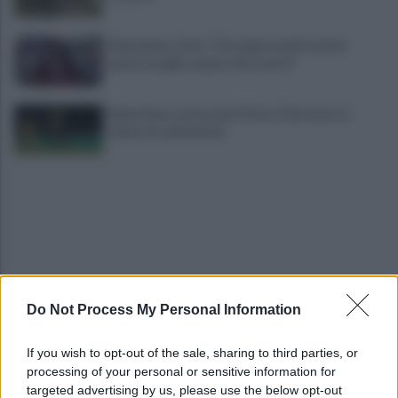
Salernitana, Zoia: "Che opportunità vestire
questa maglia, qui per dare tutto"
Salernitana, attesa per D’Ursi: il Sorrento lo
schiera in amichevole
Do Not Process My Personal Information
Salernitana, vittoria di misura sul Sambiase (2-1):
decidono Lescano e Achik
If you wish to opt-out of the sale, sharing to third parties, or
processing of your personal or sensitive information for
Basket, grana Warner per Scafati: il club torna sul
targeted advertising by us, please use the below opt-out