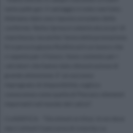
tante palle gol. Il vantaggio è stato meritato.
Abbiamo dato una risposta sul piano delle
conferme. Nella ripresa è subentrata un po' di
stanchezza, ma anche l'ansia della prestazione.
Si è persa la giusta fluidità ed è un lavoro che
ci aspetta per il futuro. Sono contento per i
calciatori che hanno dato dimostrazione di
grande attenzione. E' un successo
impregnato di disponibilità, voglia e
conoscenza come quella di Pescara: elementi
importanti nel mondo del calcio".
CLASSIFICA - "Dà stimoli ai tifosi. A noi deve
darci stimoli il percorso di crescita. La