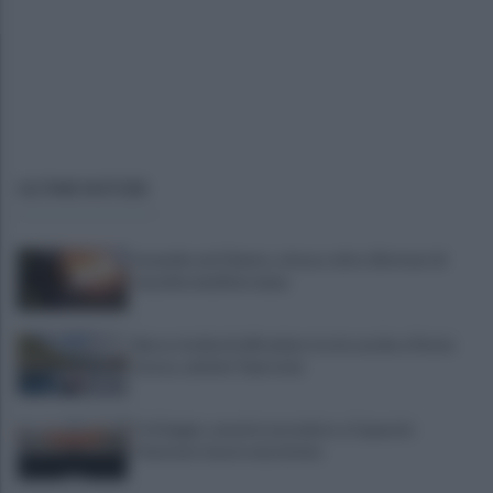
ULTIME NOTIZIE
Incendio nel Cilento, a fuoco oltre 20 ettari di
macchia mediterranea
Barca rischia di affondare tra le secche a Punta
Licosa, salvate 9 persone
Fa il bagno, avverte un malore a Capaccio
Paestum: muore una donna