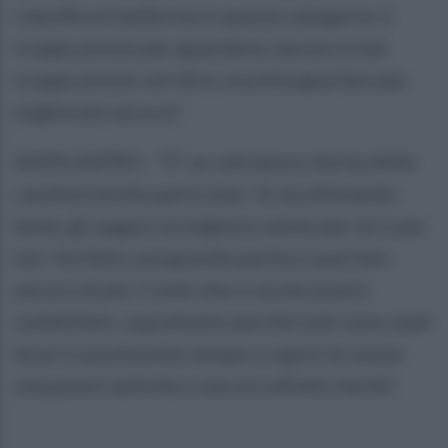
classifica è ballerina in questa categoria: è
troppo presto per guardarla, ma non è mai
troppo presto nel dire cosa bisogna fare per
migliorare ancora".
AKPA AKPRO - "E' un calciatore che ha delle
caratteristiche particolari. Si sta allenando
bene, gli auguro la migliore salute per lui e per
noi. Ha fatto una grande partita e può fare
ancora di più. Credo che ci sia da essere
soddisfatti, soprattutto perché tutti sono stati
bravi in pochissimo tempo a capire le nuove
situazioni tattiche e non era affatto facile".