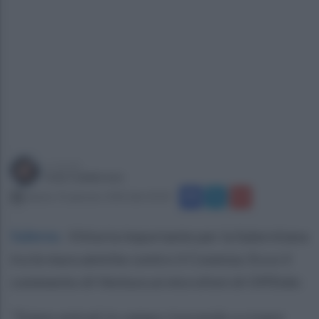
a cura di
Ivan Calabrese
sabato 25 gennaio 2020 alle 20:30
Salerno
.
Vittoria importante per la Salernitana
tra le mura amiche contro il Cosenza. Ecco il
commento di Ventura ai microfoni di OffSide:
"Siamo entrati in campo riuscendo a creare