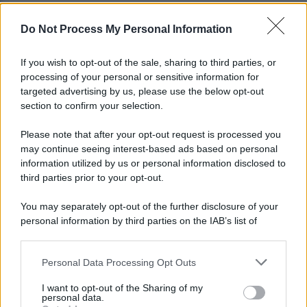
Do Not Process My Personal Information
Un gruppo di 19 scout dispersi sul monte Cerreto
in Costiera Amalfitana
If you wish to opt-out of the sale, sharing to third parties, or
processing of your personal or sensitive information for
Niente Salernitana per Lamberti, il portiere passa
targeted advertising by us, please use the below opt-out
alla Scafatese
section to confirm your selection.
Please note that after your opt-out request is processed you
may continue seeing interest-based ads based on personal
information utilized by us or personal information disclosed to
third parties prior to your opt-out.
You may separately opt-out of the further disclosure of your
personal information by third parties on the IAB’s list of
downstream participants.
Personal Data Processing Opt Outs
This information may also be disclosed by us to third parties
on the IAB’s List of Downstream Participants that may further
I want to opt-out of the Sharing of my
disclose it to other third parties.
personal data.