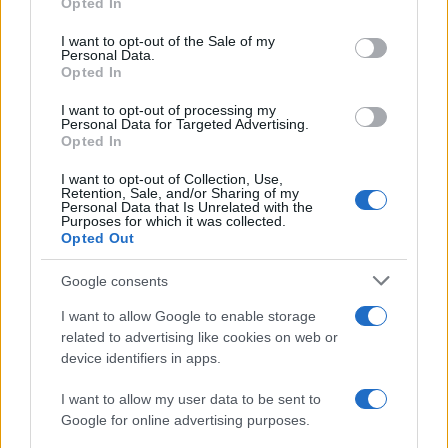
Opted In
Please note that this website/app uses one or more Google
services and may gather and store information including but
I want to opt-out of the Sale of my
Personal Data.
not limited to your visit or usage behaviour. You may click to
Opted In
grant or deny consent to Google and its third-party tags to
use your data for below specified purposes in below Google
I want to opt-out of processing my
consent section.
Personal Data for Targeted Advertising.
Opted In
I want to opt-out of Collection, Use,
Retention, Sale, and/or Sharing of my
Personal Data that Is Unrelated with the
Purposes for which it was collected.
Opted Out
Google consents
I want to allow Google to enable storage
related to advertising like cookies on web or
device identifiers in apps.
I want to allow my user data to be sent to
Google for online advertising purposes.