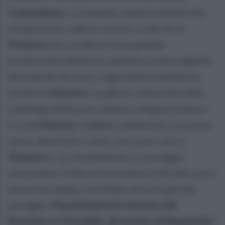
Campobasso
. La squadra, quarta classificata
nel girone B, cade 0-3 sotto i colpi di un
Potenza
che certifica la sua grande
produzione offensiva, autentica mina vagante
dei playoff. Accusa i segni della stanchezza
anche il
Casarano
. I pugliesi, alla prima sfida
casalinga della post-season, vengono battuti
0-2 dal
Renate
. Il
Lecco
, subentrato in questo
turno, deve fare i conti con il pari con la
Pianese
(1-1): inizialmente in vantaggio
nonostante l’inferiorità numerica fin dal cuore
del primo tempo, nel finale arriva il gol del
pareggio.
Pesantissima la rimonta del
Ravenna a Cittadella: gli uomini di Mandorlini