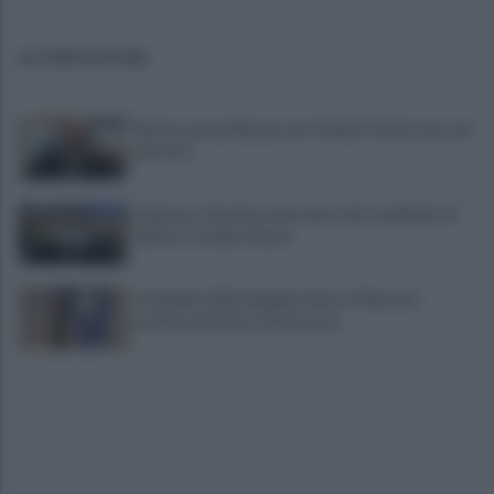
ULTIME NOTIZIE
Basket, grana Warner per Scafati: il club torna sul
mercato
L'aliquota di primo intervento dei carabinieri di
Salerno compie 10 anni
Ospedale di Battipaglia chiuso, il Nursind
promuove il piano di sicurezza