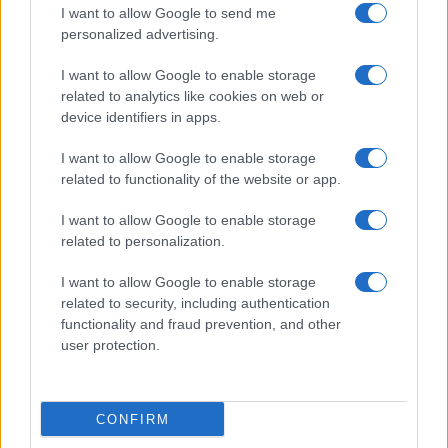
I want to allow Google to send me
personalized advertising.
I want to allow Google to enable storage
related to analytics like cookies on web or
device identifiers in apps.
I want to allow Google to enable storage
related to functionality of the website or app.
I want to allow Google to enable storage
CHI SIAMO
CONTATTI
PUBBLICITÀ
LAVORA CON NOI
related to personalization.
PRIVACY / COOKIE POLICY
PREFERENZE PRIVACY
I want to allow Google to enable storage
OTTO CHANNEL
related to security, including authentication
functionality and fraud prevention, and other
user protection.
Registrazione del Tribunale di Avellino n. 331 del 23/11/1995
Iscritto al Registro degli Operatori di Comunicazione n. 37512
© Riproduzione Riservata – Ne è consentita esclusivamente una
CONFIRM
riproduzione parziale con citazione della fonte corretta