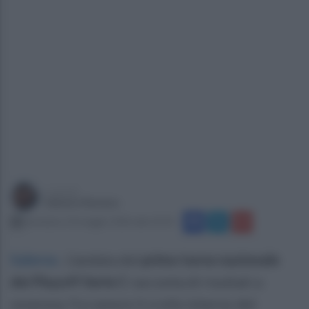
a cura di
Sabato Romeo
domenica 10 maggio 2026 alle 22:45
Salerno
.
L’andata del
primo turno nazionale
dei Playoff Serie C
racconta di risultati a
sorpresa. Fa rumore il crollo interno del