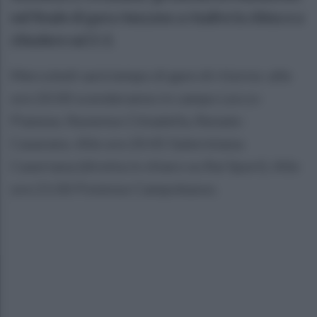
nel finale di gara riescono a risalire la china e a
chiudere sul 2-2.
Mercoledì sarà tempo di gare di ritorno: alle
ore 20:00 scenderanno in campo Lecco-
Pianese, Ravenna-Cittadella, Renate-
Casarano. Alle ore 20:45 Salernitana-
Casertana (diretta in chiaro su Rai Sport). Alle
ore 21:00 Potenza-Campobasso.