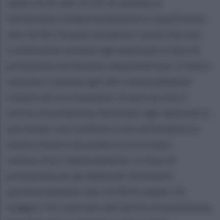
dalle 15:01 alle 15:59, le vendite si
fermeranno temporaneamente e ripartiranno
alle 16:00. Da quel momento, i posti che non
risulteranno venduti agli abbonati in fase di
prelazione torneranno disponibili per il libero
acquisto, insieme agli altri eventualmente
rimasti ancora invenduti. Si precisa che il
diritto di prelazione destinato agli abbonati è
personale, non cedibile e non utilizzabile in
settori diversi da quello in cui è stato
sottoscritto l’abbonamento. La fase di
prelazione per gli abbonati terminerà
perentoriamente alle 15:00 di sabato 16
maggio. Per usufruire del diritto di prelazione,