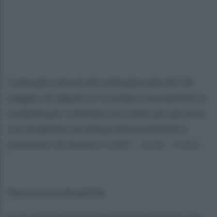
Come già comunicato nella giornata del 14
maggio, di seguito si ricordano nuovamente le
modalità per richiedere accrediti per persone
con disabilità, società professionistiche e
possessori di tessere C.O.N.I. – A.I.A. – F.I.G.C.
Persone con disabilità
In occasione di questa partita le persone con