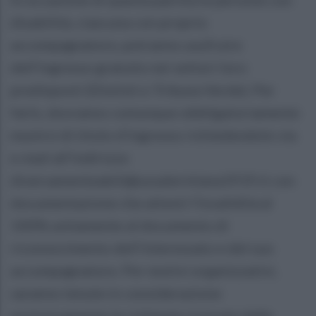
disabilità, ciascuna con proprio
accompagnatore, potranno usufruire
dell’ingresso gratuito nei settori loro
predisposti (Distinti e Tribuna Verde). Per
farlo, dovranno comunque obbligatoriamente
munirsi di titolo d’ingresso richiedendolo via
e-mail all’indirizzo
diversamenteabili@ussalernitana1919.it con
documentazione che attesti l’invalidità al
100% unitamente al documento di
riconoscimento dell’interessato e del suo
accompagnatore. Per motivi organizzativi,
saranno tenute in considerazione
esclusivamente le richieste ricevute dalle