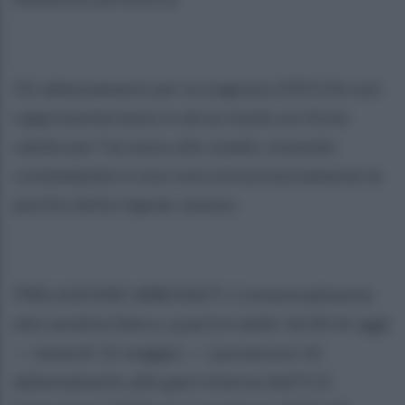
Gli abbonamenti per la stagione 2025/26 non
rappresenteranno in alcun modo un titolo
valido per l’accesso allo stadio, essendo
contemplate in essi solo ed esclusivamente le
partite della regular season.
PRELAZIONE ABBONATI. Contestualmente
alla vendita libera, a partire dalle 16:00 di oggi
— venerdì 15 maggio — i possessori di
abbonamento alle gare interne dell’U.S.