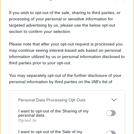
Cadavere in via Sorgente, la Polizia indaga per
ricostruire cosa sia accaduto
If you wish to opt-out of the sale, sharing to third parties, or
processing of your personal or sensitive information for
Salerno, il carcere scoppia: 572 detenuti in una
targeted advertising by us, please use the below opt-out
struttura da 370 posti
section to confirm your selection.
Please note that after your opt-out request is processed you
may continue seeing interest-based ads based on personal
information utilized by us or personal information disclosed to
third parties prior to your opt-out.
You may separately opt-out of the further disclosure of your
personal information by third parties on the IAB’s list of
downstream participants.
Personal Data Processing Opt Outs
This information may also be disclosed by us to third parties
on the IAB’s List of Downstream Participants that may further
I want to opt-out of the Sharing of my
disclose it to other third parties.
personal data.
Opted In
Please note that this website/app uses one or more Google
services and may gather and store information including but
I want to opt-out of the Sale of my