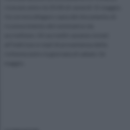
ricevute entro le 20:00 di venerdì 15 maggio.
Occorrerà allegare copia del documento di
riconoscimento del nominativo da
accreditare. Gli accrediti saranno inviati
all’indirizzo e-mail di provenienza della
richiesta entro la giornata di sabato 16
maggio.