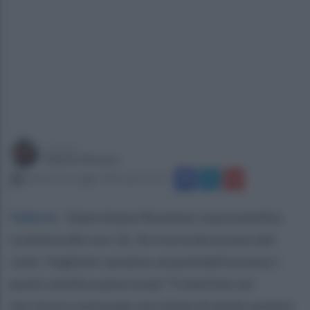
a cura di
Sabato Romeo
venerdì 15 maggio 2026 alle 13:52
Salerno
.
Salernitana-Ravenna, la prevendita
scatterà alle ore 16. Arriva la decisione del
club. I biglietti saranno acquistabili presso i
punti vendita autorizzati TicketOne sul
territorio nazionale ed online (tramite questo