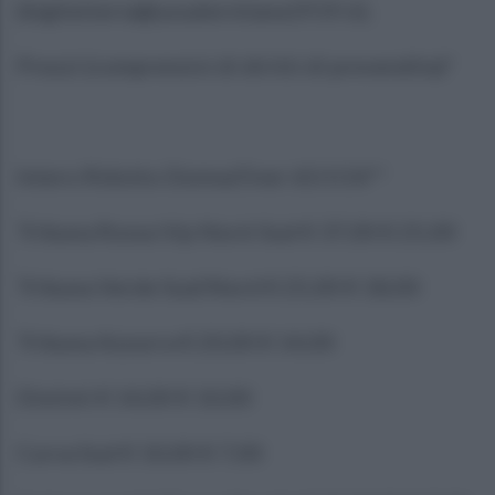
(biglietteria@ussalernitana1919.it).
Prezzi (comprensivi di diritti di prevendita)*
Intero Ridotto Donna/Over 65/U14**
Tribuna Rossa Vip Nord-Sud € 37,00 € 25,00
Tribuna Verde Sud/Nord € 25,00 € 18,00
Tribuna Azzurra € 20,00 € 14,00
Distinti € 14,00 € 10,00
Curva Sud € 10,00 € 7,00