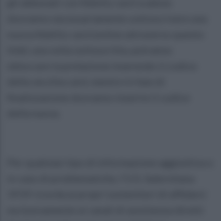
gli abbonati con fidelity card scaduta
dovranno necessariamente sottoscrivere una
nuova fidelity card (online attraverso questo
link): una volta sottoscritta, potranno
sbloccare la prelazione inserendo il codice
della vecchia card, mentre in fase di
finalizzazione dovranno inserire il codice
della nuova.
Per qualsiasi tipo di informazione aggiuntiva o
in caso di problematiche, l’U.S. Salernitana
1919 ricorda ai propri sostenitori di affidarsi
esclusivamente ai canali di assistenza diretti