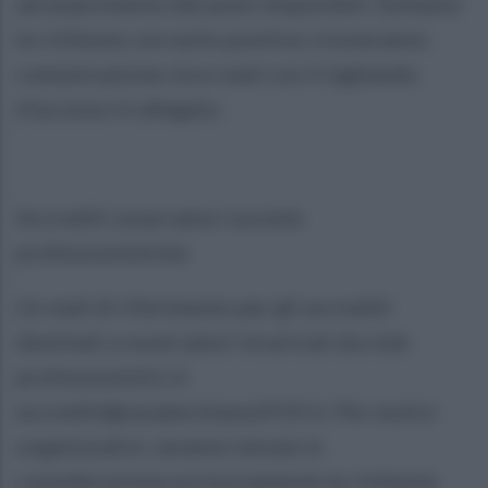
ad esaurimento dei posti disponibili. Soltanto
le richieste con esito positivo riceveranno
comunicazione via e-mail con il tagliando
d’accesso in allegato.
Accrediti osservatori società
professionistiche
L’e-mail di riferimento per gli accrediti
destinati a osservatori incaricati da club
professionistici è
accrediti@ussalernitana1919.it. Per motivi
organizzativi, saranno tenute in
considerazione esclusivamente le richieste