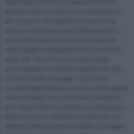
Salernitana 1919 per la stagione 2025/26
potranno usufruire del diritto di prelazione
per l’acquisto del biglietto nel posto e nel
settore indicati sul proprio abbonamento a
tariffa intera oppure ridotta, se rientranti
nelle categorie designate (donna, over 65 o
under 14). Tale diritto sarà esercitabile
esclusivamente in modalità digitale fino alle
15:00 di sabato 16 maggio. Tutti i posti
occupati dagli abbonati nel corso della regular
season, dunque, non risulteranno vendibili a
terzi nel periodo di prelazione e resteranno a
disposizione per l’acquisto da parte dei soli
abbonati. Nella giornata di sabato 16 maggio,