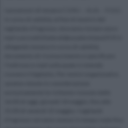
I possessori di tessera C.O.N.I. – A.I.A. – F.I.G.C.
in corso di validità, al fine di munirsi del
tagliando d’ingresso, dovranno inviare una e-
mail a accreditifederali@ussalernitana1919.it
allegando tessera in corso di validità,
documento di riconoscimento e specificare
l’indirizzo e-mail sulla quale si intende
ricevere il biglietto. Per motivi organizzativi,
saranno tenute in considerazione
esclusivamente le richieste ricevute dalle
16:00 di oggi, giovedì 14 maggio, fino alle
15:00 di venerdì 15 maggio. I tagliandi
d’ingresso verranno emessi in tempo reale fino