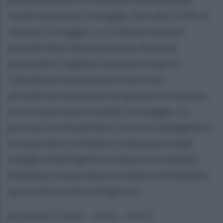
16:00 di giovedì 14 maggio, fino alle 15:00 di
venerdì 15 maggio. Le richieste saranno
esaudite fino ad esaurimento dei posti
disponibili. I biglietti saranno inviati ai
richiedenti direttamente via e-mail
all’indirizzo dal quale sarà giunta la richiesta,
entro la giornata di sabato 16 maggio. Le
persone con disabilità e i loro accompagnatori
non potranno richiedere l’emissione degli
omaggi al botteghino nel giorno di disputa
della gara, né potranno accedere all’impianto
sprovvisti di titolo d’ingresso.
Accrediti C.O.N.I. – A.I.A. – F.I.G.C.