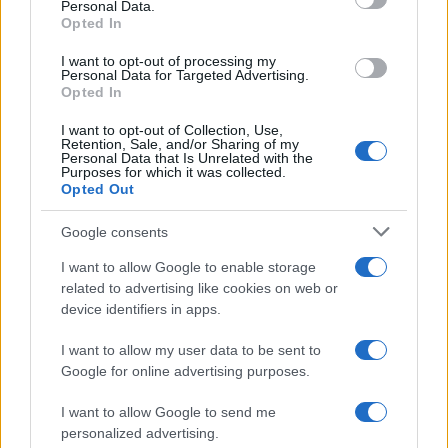
Personal Data.
not limited to your visit or usage behaviour. You may click to
Opted In
grant or deny consent to Google and its third-party tags to
use your data for below specified purposes in below Google
I want to opt-out of processing my
consent section.
Personal Data for Targeted Advertising.
Opted In
I want to opt-out of Collection, Use,
Retention, Sale, and/or Sharing of my
Personal Data that Is Unrelated with the
Purposes for which it was collected.
Opted Out
Google consents
I want to allow Google to enable storage
related to advertising like cookies on web or
device identifiers in apps.
I want to allow my user data to be sent to
Google for online advertising purposes.
I want to allow Google to send me
personalized advertising.