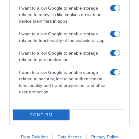
I want to allow Google to enable storage
related to analytics like cookies on web or
device identifiers in apps.
I want to allow Google to enable storage
related to functionality of the website or app.
I want to allow Google to enable storage
CHI SIAMO
CONTATTI
PUBBLICITÀ
LAVORA CON NOI
related to personalization.
PRIVACY / COOKIE POLICY
PREFERENZE PRIVACY
I want to allow Google to enable storage
OTTO CHANNEL
related to security, including authentication
functionality and fraud prevention, and other
user protection.
Registrazione del Tribunale di Avellino n. 331 del 23/11/1995
Iscritto al Registro degli Operatori di Comunicazione n. 37512
© Riproduzione Riservata – Ne è consentita esclusivamente una
CONFIRM
riproduzione parziale con citazione della fonte corretta
www.ottopagine.it
Data Deletion
Data Access
Privacy Policy