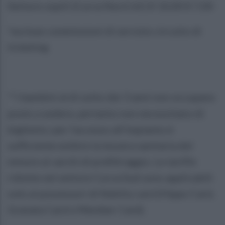
Settore ospiti (Curva Nord inf.) € 10,00 € 7,00
*escluse commissioni di servizio circuito di
ticketing
**i bambini al di sotto dei 3 anni non occupano
posto a sedere, pertanto non necessitano di
biglietto: per l’accesso all’impianto è
sufficiente esibire la tessera sanitaria del
minore ai varchi di prefiltraggio. Le tariffe
ridotte nel settore Curva Sud sono applicabili
solo ai possessori di fidelity card (Hippo Card,
Granata Card e Member Card).