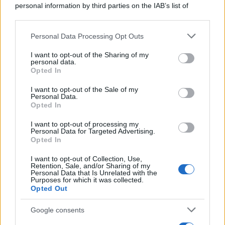
personal information by third parties on the IAB’s list of
downstream participants.
Personal Data Processing Opt Outs
This information may also be disclosed by us to third parties
on the IAB’s List of Downstream Participants that may further
I want to opt-out of the Sharing of my
disclose it to other third parties.
personal data.
Opted In
Please note that this website/app uses one or more Google
services and may gather and store information including but
I want to opt-out of the Sale of my
Personal Data.
not limited to your visit or usage behaviour. You may click to
Opted In
grant or deny consent to Google and its third-party tags to
use your data for below specified purposes in below Google
I want to opt-out of processing my
consent section.
Personal Data for Targeted Advertising.
Opted In
I want to opt-out of Collection, Use,
Retention, Sale, and/or Sharing of my
Personal Data that Is Unrelated with the
Purposes for which it was collected.
Opted Out
Google consents