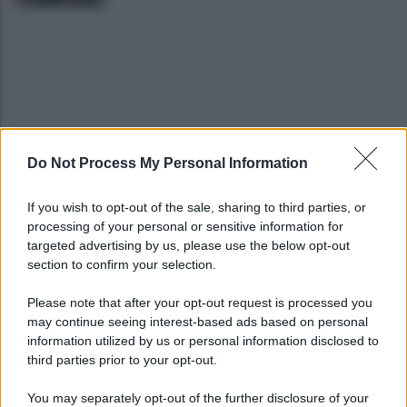
Do Not Process My Personal Information
Cadavere in via Sorgente, la Polizia indaga per
ricostruire cosa sia accaduto
If you wish to opt-out of the sale, sharing to third parties, or
processing of your personal or sensitive information for
Salerno, il carcere scoppia: 572 detenuti in una
targeted advertising by us, please use the below opt-out
struttura da 370 posti
section to confirm your selection.
Please note that after your opt-out request is processed you
may continue seeing interest-based ads based on personal
information utilized by us or personal information disclosed to
third parties prior to your opt-out.
You may separately opt-out of the further disclosure of your