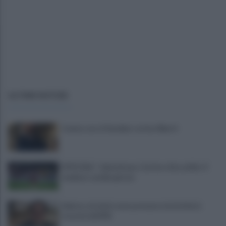
ULTIME NOTIZIE
Cavese, ecco il bomber: arriva Alberti
UFFICIALE - Salernitana, Carriero dice addio: il
mediano cambia girone
Salerno, da inizio anno presenze turistiche in
crescita dell'8%