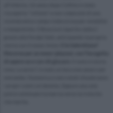
all'inferno. Un anno dopo Cellino è stato
riscoperto “vittima” e non colpevole di una
vicenda extra-campo indecorosa per modalità
e tempistiche. Il Brescia è ripartito dalla C
grazie alla Feralpi Salò, anticipando la propria
storia con il nome Union.
E la Salernitana?
Rincorse per un mese i playout, con l’incognita
di sapere se e con chi giocare.
Il resto è storia
nota. La serie C è stato un boccone amaro per
entrambe. Domenica e mercoledì chiuderanno
i propri conti col destino. Eppure una sola
potrà continuare la marcia verso la rivincita
che merita.