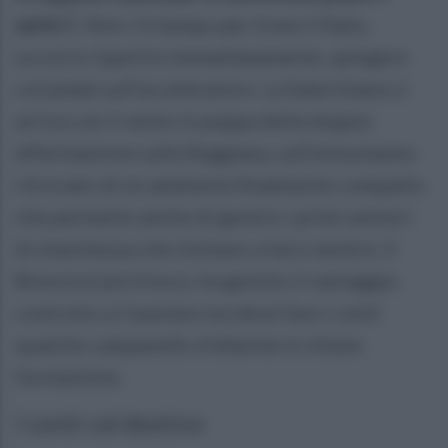
serie C.
Non c’è tempo per tirare il fiato,
occorre ripartire immediatamente, spingere
col piede sull’acceleratore. La Salernitana ci
arriva con il vento in poppa della doppia
affermazione sulla Reggiana, sull’entusiasmo
ritrovato di un ambiente finalmente compatto
che permette anche di gestire i primi sentori
di stanchezza che iniziano a farsi sentire. Il
Brescia è più fresco, ha gestito il vantaggio
costruito a Casarano ma deve fare i conti
qualche campanello d’allarme in chiave
formazione.
I conti col destino