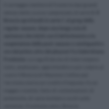
Il sorteggio metterà di fronte le due grandi
deluse dello scorso campionato di serie B.
Il
Brescia sprofondò in serie C al gong della
regular season, dopo una lunga scia di
sentenze che iniziò con il deferimento e la
sospensione della post-season a ventiquattro
ore dal primo atto dei playout fra Salernitana-
Frosinone.
La Lega B decise di interrompere
tutto, analizzare, approfondire e poi colpire al
cuore il Brescia di Massimo Cellino per
l’arcinota storia sui crediti d’imposta. Fu un
maggio rovente, fatto di contestazioni, di
polemiche, di carte bollate e occhi sulle
sentenze. Frosinone salvo, Brescia